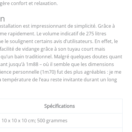
ère confort et relaxation.
 kit de réparation. Notice d’utilisation & sac de
t.
on
nstallation est impressionnant de simplicité. Grâce à
rme rapidement. Le volume indicatif de 275 litres
 le soulignent certains avis d’utilisateurs. En effet, le
facilité de vidange grâce à son tuyau court mais
 qu’un bain traditionnel. Malgré quelques doutes quant
nt jusqu’à 1m88 – où il semble que les dimensions
rience personnelle (1m70) fut des plus agréables : je me
a température de l’eau reste invitante durant un long
Spécifications
10 x 10 x 10 cm; 500 grammes