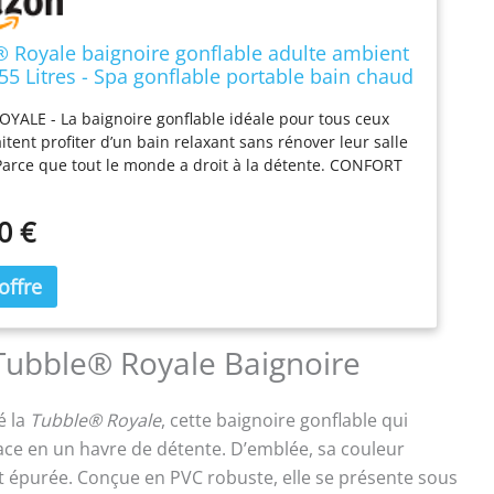
 Royale baignoire gonflable adulte ambient
55 Litres - Spa gonflable portable bain chaud
de glace, montage en 1 min, relaxation, taille
YALE - La baignoire gonflable idéale pour tous ceux
 188cm, spa maison & extérieur
itent profiter d’un bain relaxant sans rénover leur salle
Parce que tout le monde a droit à la détente. CONFORT
Grâce aux parois remplies d’air, la baignoire gonflable
t particulièrement douce et confortable, bien plus
0 €
qu’une baignoire classique. Le fond type tapis de yoga
 meilleure stabilité. Fabriquée en PVC 6 couches
elle est stable, sûre et durable. MONTAGE RAPIDE ET
Avec la pompe électrique fournie et le système de
automatique breveté, la Tubble Royale est prête à
en moins d’une minute. Profitez d’un bain relaxant où et
Tubble® Royale Baignoire
us le souhaitez. DIMENSIONS - Convient aux personnes
,88 m. Dimensions extérieures : 156 x 80 x 52 cm.
é la
Tubble® Royale
, cette baignoire gonflable qui
s intérieures : 131 x 56 x 52 cm. Poids d’environ 5,5 kg
). Capacité maximale : env. 255 litres. CONTENU DE LA
ce en un havre de détente. D’emblée, sa couleur
aignoire gonflable Tubble Royale. Pompe électrique &
et épurée. Conçue en PVC robuste, elle se présente sous
e gonflage automatique breveté. Tuyau d’évacuation