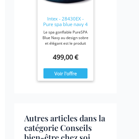
28423E, 28413E, et
28453E. Chaque filtre
mesure 7,6 x 10,2 cm.
Intex - 28430EX -
Pure spa blue navy 4
places
Le spa gonflable PureSPA
Blue Navy au design sobre
et élégant est le produit
idéal pour vous prélasser
tout au long de l'année.
499,00 €
Ressourcez-vous à la
maison en été comme en
hiver, confortablement
installé dans votre spa
Blue Navy.
Autres articles dans la
catégorie Conseils
bien-être chez soi