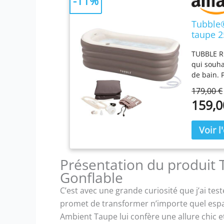
-11%
Tubble®
taupe 2
& bain 
TUBBLE RO
jusqu’à
qui souha
de bain. 
ULTIME - 
179,00 €
Tubble es
159,0
agréable 
offre une
robuste, 
FACILE - 
gonflage 
l’emploi 
Présentation du produit 
quand vo
Gonflable
jusqu’à 1
C’est avec une grande curiosité que j’ai test
Dimension
(sans eau
promet de transformer n’importe quel espa
BOÎTE - B
Ambient Taupe lui confère une allure chic 
système d