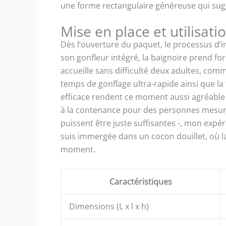
une forme rectangulaire généreuse qui sugg
(120 cm) &
rangemen
Mise en place et utilisati
Dès l’ouverture du paquet, le processus d’i
son gonfleur intégré, la baignoire prend fo
accueille sans difficulté deux adultes, comme
temps de gonflage ultra-rapide ainsi que la 
efficace rendent ce moment aussi agréable
à la contenance pour des personnes mesura
puissent être juste suffisantes -, mon expé
suis immergée dans un cocon douillet, où l
moment.
Caractéristiques
Dimensions (L x l x h)