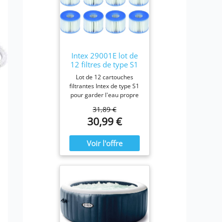
Intex 29001E lot de
12 filtres de type S1
Lot de 12 cartouches
filtrantes Intex de type S1
pour garder l'eau propre
et fraîche. Pour une
31,89 €
efficacité maximale,
30,99 €
nettoyez les cartouches
chaque semaine et
remplacez-les une fois par
mois ou plus tôt Il est
fabriqué avec du papier
Dacron résistant facile à
nettoyer, pour une
filtration ultime.
Fonctionne avec tous les
modèles Intex PureSpa y
compris 28403E, 28407E,
28443E, 28453E, 28421E,