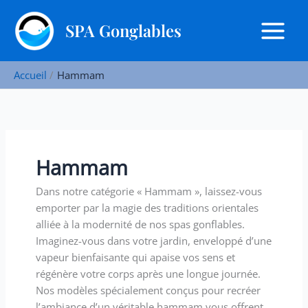
Aller
R
au
SPA Gonglables
e
contenu
c
h
Accueil
Hammam
e
r
c
h
Hammam
e
r
Dans notre catégorie « Hammam », laissez-vous
emporter par la magie des traditions orientales
alliée à la modernité de nos spas gonflables.
Imaginez-vous dans votre jardin, enveloppé d’une
vapeur bienfaisante qui apaise vos sens et
régénère votre corps après une longue journée.
Nos modèles spécialement conçus pour recréer
l’ambiance d’un véritable hammam vous offrent