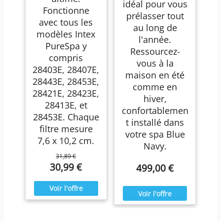
idéal pour vous
Fonctionne
prélasser tout
avec tous les
au long de
modèles Intex
l'année.
PureSpa y
Ressourcez-
compris
vous à la
28403E, 28407E,
maison en été
28443E, 28453E,
comme en
28421E, 28423E,
hiver,
28413E, et
confortablemen
28453E. Chaque
t installé dans
filtre mesure
votre spa Blue
7,6 x 10,2 cm.
Navy.
31,89 €
30,99 €
499,00 €