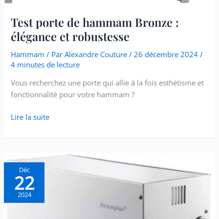
Test porte de hammam Bronze :
élégance et robustesse
Hammam
/ Par
Alexandre Couture
/
26 décembre 2024
/
4 minutes de lecture
Vous recherchez une porte qui allie à la fois esthétisme et
fonctionnalité pour votre hammam ?
Lire la suite
Test
Déc
22
du
générateur
2024
vapeur
Desineo