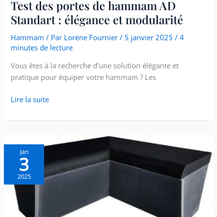
Test des portes de hammam AD
Standart : élégance et modularité
Hammam
/ Par
Lorène Fournier
/
5 janvier 2025
/
4
minutes de lecture
Vous êtes à la recherche d’une solution élégante et
pratique pour équiper votre hammam ? Les
Lire la suite
Test
Jan
3
:
desineo
2025
banc
arrondi
prêt