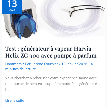
13
:
générateur
2026
à
vapeur
Harvia
Helix
ZG
900
Test : générateur à vapeur Harvia
avec
pompe
Helix ZG 900 avec pompe à parfum
à
Hammam
/ Par
Lorène Fournier
/
13 janvier 2026
/
4
parfum
minutes de lecture
Vous cherchez à rehausser votre expérience sauna avec
une touche de bien-être supplémentaire ? Le générateur
[…]
Lire la suite