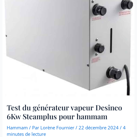
6Kw
Steamplus
pour
hammam
Test du générateur vapeur Desineo
6Kw Steamplus pour hammam
Hammam
/ Par
Lorène Fournier
/
22 décembre 2024
/
4
minutes de lecture