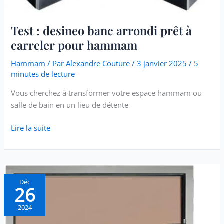
à
carreler
pour
Test : desineo banc arrondi prêt à
hammam
carreler pour hammam
Hammam
/ Par
Alexandre Couture
/
3 janvier 2025
/
5
minutes de lecture
Vous cherchez à transformer votre espace hammam ou
salle de bain en un lieu de détente
Lire la suite
Test
Déc
26
porte
de
2024
hammam