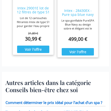
Intex 29001E lot de
Intex - 28430EX -
12 filtres de type S1
Pure spa blue navy
Lot de 12 cartouches
4 places
Le spa gonflable PureSPA
filtrantes Intex de type S1
Blue Navy au design
pour garder l'eau propre
sobre et élégant est le
et fraîche. Pour une
produit idéal pour vous
31,89 €
efficacité maximale,
prélasser tout au long de
30,99 €
499,00 €
nettoyez les cartouches
l'année. Ressourcez-vous
chaque semaine et
à la maison en été comme
remplacez-les une fois
en hiver,
par mois ou plus tôt Il est
confortablement installé
fabriqué avec du papier
dans votre spa Blue Navy.
Dacron résistant facile à
nettoyer, pour une
filtration ultime.
Fonctionne avec tous les
modèles Intex PureSpa y
compris 28403E, 28407E,
Autres articles dans la catégorie
28443E, 28453E, 28421E,
28423E, 28413E, et 28453E.
Conseils bien-être chez soi
Chaque filtre mesure 7,6 x
10,2 cm.
Comment déterminer le prix idéal pour l’achat d’un spa ?