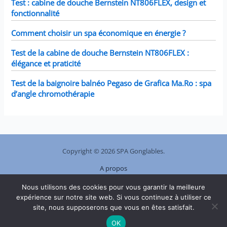
Test : cabine de douche Bernstein NT806FLEX, design et
fonctionnalité
Comment choisir un spa économique en énergie ?
Test de la cabine de douche Bernstein NT806FLEX :
élégance et praticité
Test de la baignoire balnéo Pegaso de Grafica Ma.Ro : spa
d’angle chromothérapie
Copyright © 2026 SPA Gonglables.
A propos
Plan de site
Nous utilisons des cookies pour vous garantir la meilleure
Contact
expérience sur notre site web. Si vous continuez à utiliser ce
Mentions légales
site, nous supposerons que vous en êtes satisfait.
Politique de confidentialité
OK