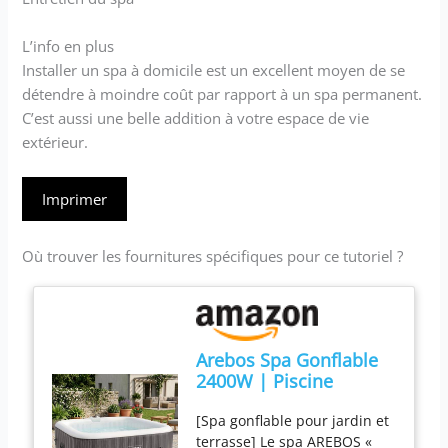
L’info en plus
Installer un spa à domicile est un excellent moyen de se
détendre à moindre coût par rapport à un spa permanent.
C’est aussi une belle addition à votre espace de vie
extérieur.
Imprimer
Où trouver les fournitures spécifiques pour ce tutoriel ?
Arebos Spa Gonflable
2400W | Piscine
d'extérieur | pour 6
[Spa gonflable pour jardin et
Personnes 185x185cm
terrasse] Le spa AREBOS «
| 130 Buses de