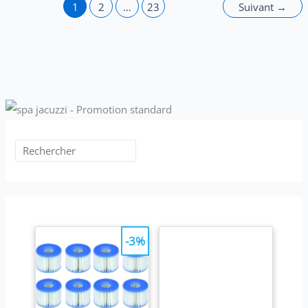
1
2
…
23
Suivant
→
-3%