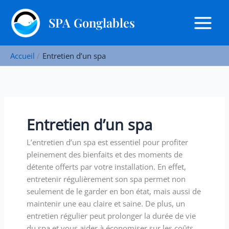
Aller
R
au
SPA Gonglables
e
contenu
c
h
Accueil
Entretien d’un spa
e
r
c
h
Entretien d’un spa
e
r
L’entretien d’un spa est essentiel pour profiter
pleinement des bienfaits et des moments de
détente offerts par votre installation. En effet,
entretenir régulièrement son spa permet non
seulement de le garder en bon état, mais aussi de
maintenir une eau claire et saine. De plus, un
entretien régulier peut prolonger la durée de vie
du spa et vous aider à économiser sur les coûts