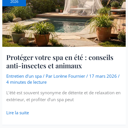
2026
en
été
:
conseils
anti-
insectes
et
animaux
Protéger votre spa en été : conseils
anti-insectes et animaux
Entretien d'un spa
/ Par
Lorène Fournier
/
17 mars 2026
/
4 minutes de lecture
L’été est souvent synonyme de détente et de relaxation en
extérieur, et profiter d’un spa peut
Lire la suite