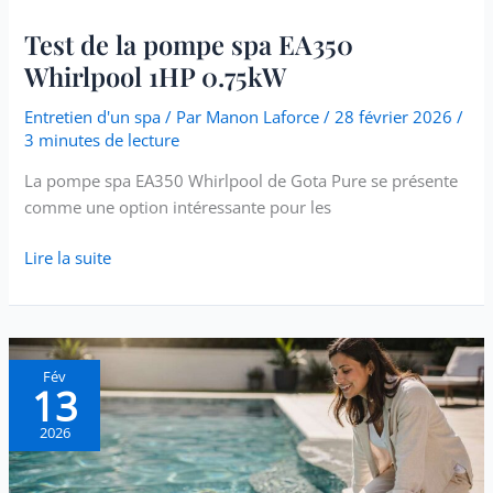
Test de la pompe spa EA350
Whirlpool 1HP 0.75kW
Entretien d'un spa
/ Par
Manon Laforce
/
28 février 2026
/
3 minutes de lecture
La pompe spa EA350 Whirlpool de Gota Pure se présente
comme une option intéressante pour les
Lire la suite
Robot
Fév
13
Nettoyeur
Spa
2026
:
est-