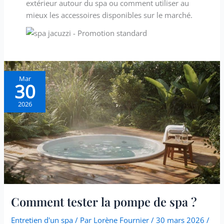
extérieur autour du spa ou comment utiliser au
mieux les accessoires disponibles sur le marché.
Comment
Mar
30
tester
la
2026
pompe
de
spa
?
Comment tester la pompe de spa ?
Entretien d'un spa
/ Par
Lorène Fournier
/
30 mars 2026
/