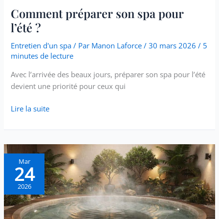
Comment préparer son spa pour
l’été ?
Entretien d'un spa
/ Par
Manon Laforce
/
30 mars 2026
/
5
minutes de lecture
Avec l’arrivée des beaux jours, préparer son spa pour l’été
devient une priorité pour ceux qui
Lire la suite
Comment
Mar
24
bien
choisir
2026
son
spa
?