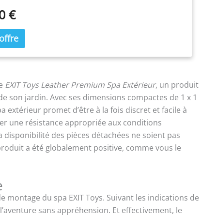
thermolaqué et les raccords d’angle robustes
0 €
ent la piscine rectangulaire fermement en place dans
. FILTRE DÈS LE DÉPART – La pompe filtrante incluse de
 avec 1 cartouche met l’eau en mouvement dès
ation et soutient un entretien plus simple au quotidien.
OMPACT COMPLET – Avec 300 x 200 x 65 cm et 3700 l à
emplissage, ce set offre une vraie zone de baignade
mbrer le jardin; piscine, bâche et pompe sont incluses.
le
EXIT Toys Leather Premium Spa Extérieur
, un produit
SURANT – EXIT Toys offre 2 ans de garantie légale UE;
 de son jardin. Avec ses dimensions compactes de 1 x 1
tachées et accessoires compatibles disponibles.
extérieur promet d’être à la fois discret et facile à
uer une résistance appropriée aux conditions
a disponibilité des pièces détachées ne soient pas
 produit a été globalement positive, comme vous le
e
é de montage du spa EXIT Toys. Suivant les indications de
s l’aventure sans appréhension. Et effectivement, le