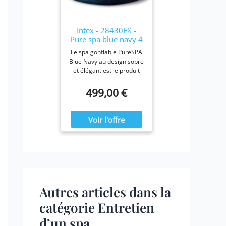
28423E, 28413E, et
28453E. Chaque filtre
mesure 7,6 x 10,2 cm.
Intex - 28430EX -
Pure spa blue navy 4
places
Le spa gonflable PureSPA
Blue Navy au design sobre
et élégant est le produit
idéal pour vous prélasser
tout au long de l'année.
499,00 €
Ressourcez-vous à la
maison en été comme en
hiver, confortablement
installé dans votre spa
Blue Navy.
Autres articles dans la
catégorie Entretien
d’un spa