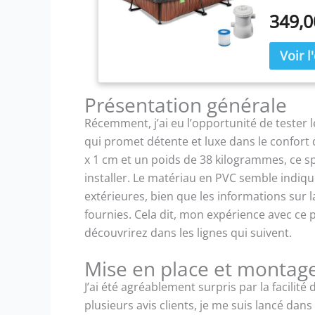
en acier 
349,0
maintienn
le jardin
300 gal/h
l’install
FORMAT C
90 % de r
Présentation générale
sans enco
Récemment, j’ai eu l’opportunité de tester 
ACHAT RAS
qui promet détente et luxe dans le confort
pièces dé
x 1 cm et un poids de 38 kilogrammes, ce spa 
installer. Le matériau en PVC semble indiq
extérieures, bien que les informations sur l
fournies. Cela dit, mon expérience avec ce
découvrirez dans les lignes qui suivent.
Mise en place et montag
J’ai été agréablement surpris par la facilit
plusieurs avis clients, je me suis lancé dan