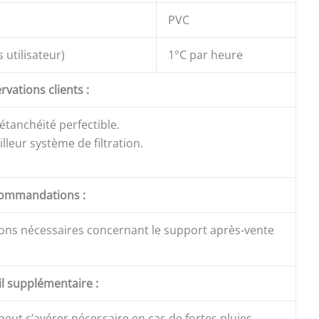
PVC
 utilisateur)
1°C par heure
vations clients :
étanchéité perfectible.
leur système de filtration.
ommandations :
ions nécessaires concernant le support après-vente
l supplémentaire :
eut s’avérer nécessaire en cas de fortes pluies.