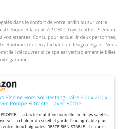
alés dans le confort de votre jardin ou sur votre
esthétique et la qualité ? L’EXIT Toys Leather Premium
 à vos attentes. Conçu pour accueillir deux personnes,
e et intime, tout en affichant un design élégant. Nous
icile : découvrez si ce spa est véritablement le billet
nité garantie.
ys Piscine Hors Sol Rectangulaire 300 x 200 x
vec Pompe Filtrante – avec Bâche
nctionnelle – Piscine Tubulaire à Cadre Acier
PROPRE – La bâche multifonctionnelle limite les saletés,
fiée TÜV CE en 16582 – Wood – Marron
nserver la chaleur du soleil et garde l’eau agréable plus
s entre deux baignades. RESTE BIEN STABLE – Le cadre