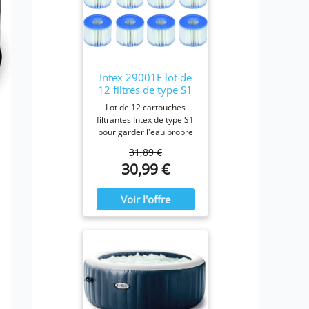
Intex 29001E lot de
12 filtres de type S1
Lot de 12 cartouches
filtrantes Intex de type S1
pour garder l'eau propre
et fraîche. Pour une
31,89 €
efficacité maximale,
30,99 €
nettoyez les cartouches
chaque semaine et
remplacez-les une fois par
mois ou plus tôt Il est
fabriqué avec du papier
Dacron résistant facile à
nettoyer, pour une
filtration ultime.
Fonctionne avec tous les
modèles Intex PureSpa y
compris 28403E, 28407E,
28443E, 28453E, 28421E,