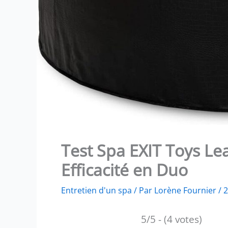
Test Spa EXIT Toys Le
Efficacité en Duo
Entretien d'un spa
/ Par
Lorène Fournier
/
2
5/5 - (4 votes)