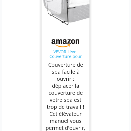
VEVOR Lève-
Couverture pour
Jacuzzi Spa
Couverture de
Baignoire Balnéo,
Hauteur Ajustable
spa facile à
80-105 cm et
ouvrir :
Largeur 135-235
cm, Installé en Bas
déplacer la
d'un Côté, Adapté à
couverture de
Différentes Tailles
de Baignoires
votre spa est
Rectangulaires,
trop de travail !
Bain
Cet élévateur
manuel vous
permet d'ouvrir,