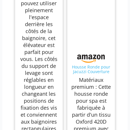
pouvez utiliser
pleinement
l'espace
derrière les
côtés de la
baignoire, cet
élévateur est
parfait pour
vous. Les côtés
du support de
Housse Ronde pour
Jacuzzi Couverture
levage sont
intégrale (220 × 72
réglables en
Matériaux
cm - 6 Personnes)
longueur en
premium : Cette
changeant les
housse ronde
positions de
pour spa est
fixation des vis
fabriquée à
et conviennent
partir d'un tissu
aux baignoires
Oxford 420D
rectangulaires
premium avec