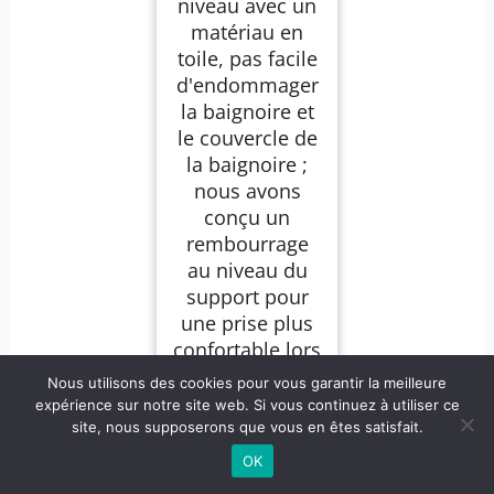
niveau avec un
matériau en
toile, pas facile
d'endommager
la baignoire et
le couvercle de
la baignoire ;
nous avons
conçu un
rembourrage
au niveau du
support pour
une prise plus
confortable lors
du
Nous utilisons des cookies pour vous garantir la meilleure
retournement
expérience sur notre site web. Si vous continuez à utiliser ce
du support ;
site, nous supposerons que vous en êtes satisfait.
nous avons
OK
également