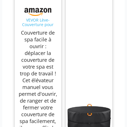
VEVOR Lève-
Couverture pour
Jacuzzi Spa
Couverture de
Baignoire Balnéo,
Hauteur Ajustable
spa facile à
80-105 cm Largeur
ouvrir :
145-235 cm, Installé
en Dessous des
déplacer la
Deux Côtés, Adapté
couverture de
à Différentes Tailles
de Baignoires
votre spa est
Rectangulaires
trop de travail !
Cet élévateur
manuel vous
permet d'ouvrir,
de ranger et de
fermer votre
couverture de
spa facilement,