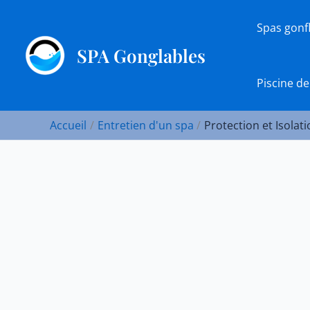
Aller
au
Spas gonf
contenu
SPA Gonglables
Piscine de
Accueil
Entretien d'un spa
Protection et Isolat