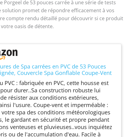
e Porgeel de 53 pouces carrée à une série de tests
te solution promet de répondre efficacement à vos
tre compte rendu détaillé pour découvrir si ce produit
 votre oasis de détente.
ures de Spa carrées en PVC de 53 Pouces
ignée, Couvercle Spa Gonflable Coupe-Vent
rméable pour terrasse Jardin et Relaxation
u PVC : fabriquée en PVC, cette housse est
ure, Couverture Gonflable
pour durer..Sa construction robuste lui
de résister aux conditions extérieures,
 ainsi l'usure. Coupe-vent et imperméable :
 votre spa des conditions météorologiques
les, le gardant en sécurité et propre pendant
sons venteuses et pluvieuses..vous inquiétez
ris ou de l'accumulation d'eau. Facile à