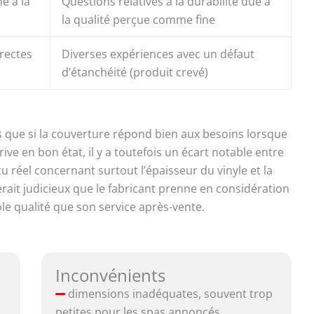
e à la
Questions relatives à la durabilité due à
la qualité perçue comme fine
rrectes
Diverses expériences avec un défaut
d’étanchéité (produit crevé)
s que si la couverture répond bien aux besoins lorsque
ive en bon état, il y a toutefois un écart notable entre
 réel concernant surtout l’épaisseur du vinyle et la
rait judicieux que le fabricant prenne en considération
ôle qualité que son service après-vente.
Inconvénients
dimensions inadéquates, souvent trop
petites pour les spas annoncés,