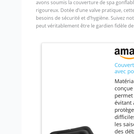
avons soumis la couverture de spa gonflabl
rigoureux. Dotée d’une valve pratique, cet
besoins de sécurité et d’hygiène. Suivez no
peut véritablement être le gardien fidèle de
Couvert
avec po
et impe
Matéria
extérie
conçue 
permet 
évitant
protège
diffici
les sai
des déb