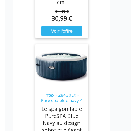
cm.
31,89 €
30,99 €
Intex - 28430EX -
Pure spa blue navy 4
places
Le spa gonflable
PureSPA Blue
Navy au design
sobre et élégant