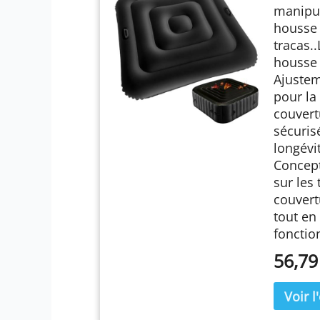
manipul
housse 
tracas.
housse s
Ajustem
pour la
couvert
sécuris
longévi
Concept
sur les 
couvert
tout en
fonctio
56,79