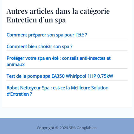
28423E, 28413E, et 28453E.
Chaque filtre mesure 7,6 x
Autres articles dans la catégorie
10,2 cm.
Entretien d’un spa
Comment préparer son spa pour l’été ?
Comment bien choisir son spa ?
Protéger votre spa en été : conseils anti-insectes et
animaux
Test de la pompe spa EA350 Whirlpool 1HP 0.75kW
Robot Nettoyeur Spa : est-ce la Meilleure Solution
d’Entretien ?
Copyright © 2026 SPA Gonglables.