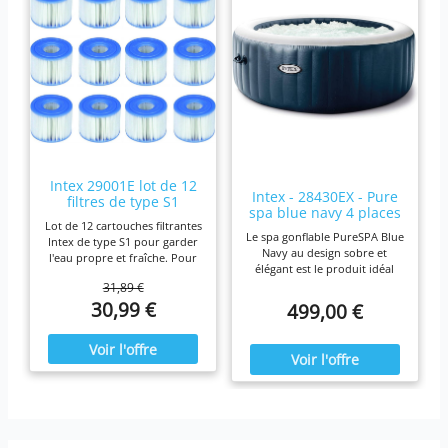
Intex 29001E lot de 12
Intex - 28430EX - Pure
filtres de type S1
spa blue navy 4 places
Lot de 12 cartouches filtrantes
Le spa gonflable PureSPA Blue
Intex de type S1 pour garder
Navy au design sobre et
l'eau propre et fraîche. Pour
élégant est le produit idéal
une efficacité maximale,
pour vous prélasser tout au
31,89 €
nettoyez les cartouches
long de l'année. Ressourcez-
30,99 €
499,00 €
chaque semaine et remplacez-
vous à la maison en été
les une fois par mois ou plus
comme en hiver,
tôt Il est fabriqué avec du
confortablement installé dans
papier Dacron résistant facile
votre spa Blue Navy.
à nettoyer, pour une filtration
ultime. Fonctionne avec tous
les modèles Intex PureSpa y
compris 28403E, 28407E,
28443E, 28453E, 28421E,