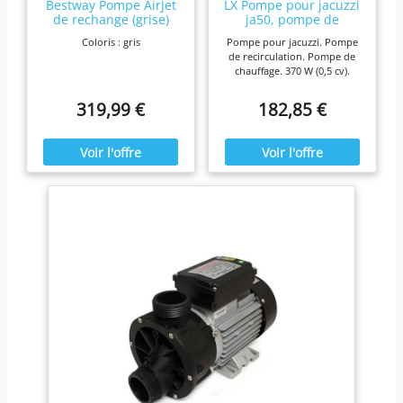
Bestway Pompe AirJet
LX Pompe pour jacuzzi
de rechange (grise)
ja50, pompe de
pour jacuzzi Lay-Z-SPA
recirculation 370 W
Coloris : gris
Pompe pour jacuzzi. Pompe
(à partir de 2021 | NO)
de recirculation. Pompe de
chauffage. 370 W (0,5 cv).
Puissance max. :
180 litres/min.
319,99 €
182,85 €