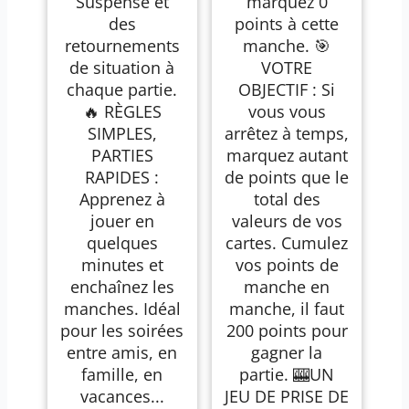
Suspense et
marquez 0
des
points à cette
retournements
manche. 🎯
de situation à
VOTRE
chaque partie.
OBJECTIF : Si
🔥 RÈGLES
vous vous
SIMPLES,
arrêtez à temps,
PARTIES
marquez autant
RAPIDES :
de points que le
Apprenez à
total des
jouer en
valeurs de vos
quelques
cartes. Cumulez
minutes et
vos points de
enchaînez les
manche en
manches. Idéal
manche, il faut
pour les soirées
200 points pour
entre amis, en
gagner la
famille, en
partie. 🎰UN
vacances...
JEU DE PRISE DE