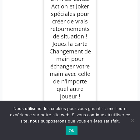
Action et Joker
spéciales pour
créer de vrais
retournements
de situation !
Jouez la carte
Changement de
main pour
échanger votre
main avec celle
de n'importe
quel autre
joueur !
Inventez vos
Nous utilisons des cookies pour vous garantir la meilleure
propres règles
expérience sur notre site web. Si vous continuez à utiliser ce
en les écrivant
site, nous supposerons que vous en êtes satisfait.
sur des cartes à
OK
customiser ! ​