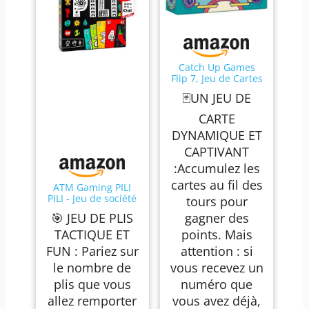
Catch Up Games
Flip 7, Jeu de Cartes
Rapide et Malin, 3-6
🃏UN JEU DE
Joueurs dès 8 Ans
CARTE
DYNAMIQUE ET
CAPTIVANT
:Accumulez les
cartes au fil des
ATM Gaming PILI
PILI - Jeu de société
tours pour
- Vainqueur Grand
🎯 JEU DE PLIS
gagner des
Prix du Jouet 2025 -
Jeu de Cartes
TACTIQUE ET
points. Mais
Tactique et
FUN : Pariez sur
attention : si
d’Ambiance - 2 à 8
Joueurs - 20 Min -
le nombre de
vous recevez un
Idée Cadeau
plis que vous
numéro que
Original - Format
Voyage
allez remporter
vous avez déjà,