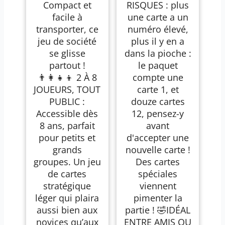
Compact et
RISQUES : plus
facile à
une carte a un
transporter, ce
numéro élevé,
jeu de société
plus il y en a
se glisse
dans la pioche :
partout !
le paquet
👨‍👩‍👧‍👦 2 À 8
compte une
JOUEURS, TOUT
carte 1, et
PUBLIC :
douze cartes
Accessible dès
12, pensez-y
8 ans, parfait
avant
pour petits et
d'accepter une
grands
nouvelle carte !
groupes. Un jeu
Des cartes
de cartes
spéciales
stratégique
viennent
léger qui plaira
pimenter la
aussi bien aux
partie ! 🤣IDÉAL
novices qu’aux
ENTRE AMIS OU