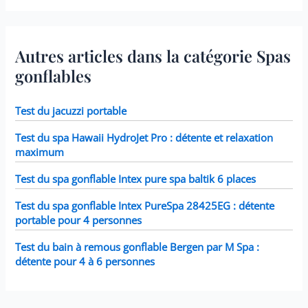
filtration ultime.
Fonctionne avec tous les
modèles Intex PureSpa y
compris 28403E, 28407E,
Autres articles dans la catégorie Spas
28443E, 28453E, 28421E,
28423E, 28413E, et 28453E.
gonflables
Chaque filtre mesure 7,6 x
10,2 cm.
Test du jacuzzi portable
Test du spa Hawaii HydroJet Pro : détente et relaxation
maximum
Test du spa gonflable Intex pure spa baltik 6 places
Test du spa gonflable Intex PureSpa 28425EG : détente
portable pour 4 personnes
Test du bain à remous gonflable Bergen par M Spa :
détente pour 4 à 6 personnes