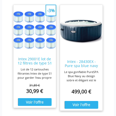
-3%
Intex 29001E lot de
Intex - 28430EX -
12 filtres de type S1
Pure spa blue navy
Lot de 12 cartouches
4 places
Le spa gonflable PureSPA
filtrantes Intex de type S1
Blue Navy au design
pour garder l'eau propre
sobre et élégant est le
et fraîche. Pour une
produit idéal pour vous
31,89 €
efficacité maximale,
prélasser tout au long de
30,99 €
499,00 €
nettoyez les cartouches
l'année. Ressourcez-vous
chaque semaine et
à la maison en été comme
remplacez-les une fois
en hiver,
par mois ou plus tôt Il est
confortablement installé
fabriqué avec du papier
dans votre spa Blue Navy.
Dacron résistant facile à
nettoyer, pour une