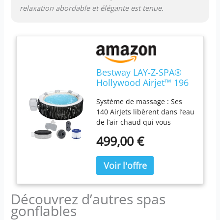
relaxation abordable et élégante est tenue.
Bestway LAY-Z-SPA®
Hollywood Airjet™ 196
x 66 cm, 4-6 personnes
Système de massage : Ses
140 AirJets libèrent dans l’eau
de l’air chaud qui vous
enveloppe d’un bain
499,00 €
bouillonnant et apaisant :
une véritable séance de
relaxation. Technologies : Le
matériau DuraPlus est
soumis à des tests de
Découvrez d’autres spas
résistance pour offrir une
durée de vie supérieure et
gonflables
conserve sa forme quel que