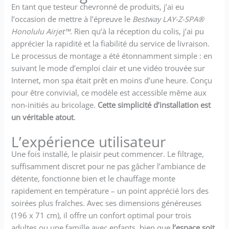
durée de vie supérieure et
En tant que testeur chevronné de produits, j’ai eu
conserve sa forme quel que
l’occasion de mettre à l’épreuve le
Bestway LAY-Z-SPA®
soit le nombre de gonflages
Honolulu Airjet™
. Rien qu’à la réception du colis, j’ai pu
et dégonflages. Système
apprécier la rapidité et la fiabilité du service de livraison.
Freeze Shield : La fonction de
chauffage automatique
Le processus de montage a été étonnamment simple : en
Freeze Shield protège la
suivant le mode d’emploi clair et une vidéo trouvée sur
pompe et le liner des
Internet, mon spa était prêt en moins d’une heure. Conçu
dommages causés par le gel.
pour être convivial, ce modèle est accessible même aux
Diffuseur ChemConnect : Le
non-initiés au bricolage.
Cette simplicité d’installation est
diffuseur de chlore
un véritable atout
.
automatique ChemConnect
assure le maintien d’un
L’expérience utilisateur
niveau stable de chlore ainsi
que sa dispersion homogène.
Une fois installé, le plaisir peut commencer. Le filtrage,
Contenu : 1 spa, 1 couverture
suffisamment discret pour ne pas gâcher l’ambiance de
de piscine, 1 pompe de spa,
détente, fonctionne bien et le chauffage monte
cartouche de filtration (VI), 1
rapidement en température – un point apprécié lors des
bande lumineuse à LED, 4
soirées plus fraîches. Avec ses dimensions généreuses
coussins, 1 diffuseur
(196 x 71 cm), il offre un confort optimal pour trois
ChemConnect, rustine,
système AirJet.
adultes ou une famille avec enfants, bien que
l’espace soit