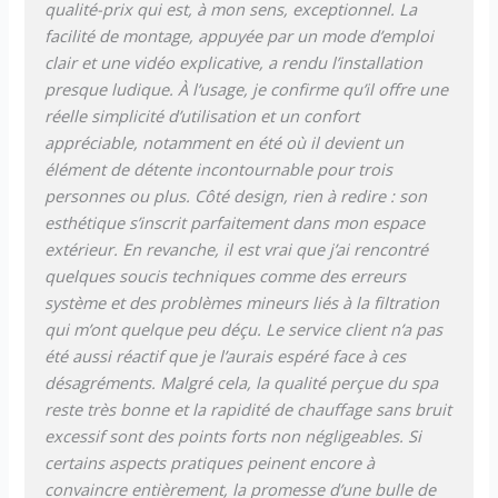
qualité-prix qui est, à mon sens, exceptionnel. La
bande lumineuse à LED, 4
coussins, 1 diffuseur
facilité de montage, appuyée par un mode d’emploi
ChemConnect, rustine,
clair et une vidéo explicative, a rendu l’installation
système AirJet.
presque ludique. À l’usage, je confirme qu’il offre une
réelle simplicité d’utilisation et un confort
appréciable, notamment en été où il devient un
élément de détente incontournable pour trois
personnes ou plus. Côté design, rien à redire : son
esthétique s’inscrit parfaitement dans mon espace
extérieur. En revanche, il est vrai que j’ai rencontré
quelques soucis techniques comme des erreurs
système et des problèmes mineurs liés à la filtration
qui m’ont quelque peu déçu. Le service client n’a pas
été aussi réactif que je l’aurais espéré face à ces
désagréments. Malgré cela, la qualité perçue du spa
reste très bonne et la rapidité de chauffage sans bruit
excessif sont des points forts non négligeables. Si
certains aspects pratiques peinent encore à
convaincre entièrement, la promesse d’une bulle de