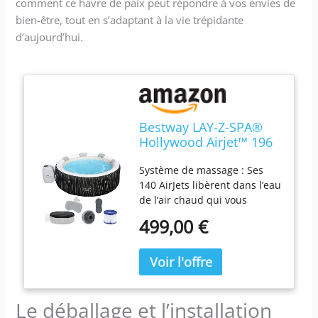
comment ce havre de paix peut répondre à vos envies de
bien-être, tout en s’adaptant à la vie trépidante
d’aujourd’hui.
Bestway LAY-Z-SPA®
Hollywood Airjet™ 196
x 66 cm, 4-6 personnes
Système de massage : Ses
140 AirJets libèrent dans l’eau
de l’air chaud qui vous
enveloppe d’un bain
499,00 €
bouillonnant et apaisant :
une véritable séance de
relaxation. Technologies : Le
matériau DuraPlus est
soumis à des tests de
Le déballage et l’installation
résistance pour offrir une