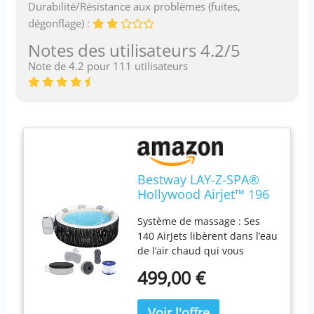
Durabilité/Résistance aux problèmes (fuites,
dégonflage) :
Notes des utilisateurs 4.2/5
Note de 4.2 pour 111 utilisateurs
Bestway LAY-Z-SPA®
Hollywood Airjet™ 196
x 66 cm, 4-6 personnes
Système de massage : Ses
140 AirJets libèrent dans l’eau
de l’air chaud qui vous
enveloppe d’un bain
499,00 €
bouillonnant et apaisant :
une véritable séance de
relaxation. Technologies : Le