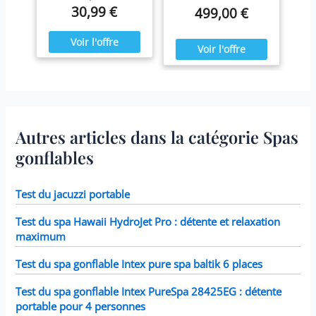
prélasser tout au long de
attaches et le tapis de
30,99 €
499,00 €
nettoyez les cartouches
l'année. Ressourcez-vous
protection contribuent à
chaque semaine et
à la maison en été comme
préserver la chaleur de
remplacez-les une fois
en hiver,
l'eau afin que vous
par mois ou plus tôt Il est
confortablement installé
puissiez profiter de votre
fabriqué avec du papier
dans votre spa Blue Navy.
spa en toute saison.
Dacron résistant facile à
nettoyer, pour une
filtration ultime.
Fonctionne avec tous les
modèles Intex PureSpa y
compris 28403E, 28407E,
Autres articles dans la catégorie Spas
28443E, 28453E, 28421E,
28423E, 28413E, et 28453E.
gonflables
Chaque filtre mesure 7,6 x
10,2 cm.
Test du jacuzzi portable
Test du spa Hawaii HydroJet Pro : détente et relaxation
maximum
Test du spa gonflable Intex pure spa baltik 6 places
Test du spa gonflable Intex PureSpa 28425EG : détente
portable pour 4 personnes