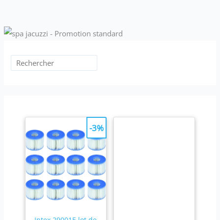
-3%
Intex 29001E lot de