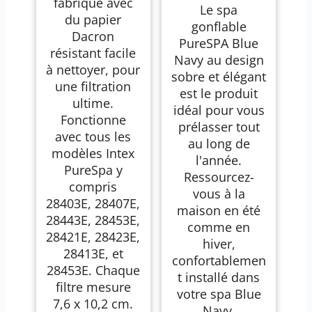
fabriqué avec
4 places
Le spa
du papier
gonflable
Dacron
PureSPA Blue
résistant facile
Navy au design
à nettoyer, pour
sobre et élégant
une filtration
est le produit
ultime.
idéal pour vous
Fonctionne
prélasser tout
avec tous les
au long de
modèles Intex
l'année.
PureSpa y
Ressourcez-
compris
vous à la
28403E, 28407E,
maison en été
28443E, 28453E,
comme en
28421E, 28423E,
hiver,
28413E, et
confortablemen
28453E. Chaque
t installé dans
filtre mesure
votre spa Blue
7,6 x 10,2 cm.
Navy.