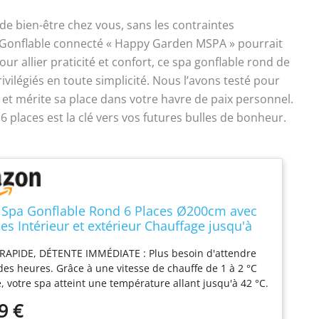
e bien-être chez vous, sans les contraintes
Spa Gonflable connecté « Happy Garden MSPA » pourrait
ur allier praticité et confort, ce spa gonflable rond de
vilégiés en toute simplicité. Nous l’avons testé pour
es et mérite sa place dans votre havre de paix personnel.
6 places est la clé vers vos futures bulles de bonheur.
 Spa Gonflable Rond 6 Places Ø200cm avec
es Intérieur et extérieur Chauffage jusqu'à
ltration et Couverture Isolante
RAPIDE, DÉTENTE IMMÉDIATE : Plus besoin d'attendre
es heures. Grâce à une vitesse de chauffe de 1 à 2 °C
, votre spa atteint une température allant jusqu'à 42 °C.
ture isolante aide également à conserver la chaleur
9 €
temps. Parfait pour des soirées détente improvisées de