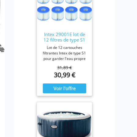
Intex 29001E lot de
12 filtres de type S1
Lot de 12 cartouches
filtrantes Intex de type S1
pour garder l'eau propre
et fraîche. Pour une
31,89 €
efficacité maximale,
30,99 €
nettoyez les cartouches
chaque semaine et
remplacez-les une fois par
mois ou plus tôt Il est
fabriqué avec du papier
Dacron résistant facile à
nettoyer, pour une
filtration ultime.
Fonctionne avec tous les
modèles Intex PureSpa y
compris 28403E, 28407E,
28443E, 28453E, 28421E,