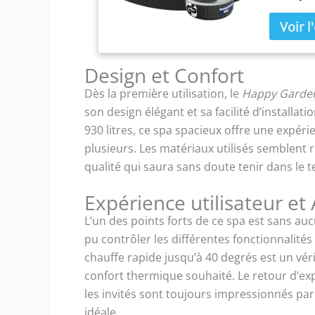
4 à 6 pers
140 BUSE
uniformém
sur l'ens
détente. 
Design et Confort
sportive 
Dès la première utilisation, le
Happy Garden
utilisati
son design élégant et sa facilité d’installa
DURABLE 
qualité a
930 litres, ce spa spacieux offre une expéri
forme. Il 
plusieurs. Les matériaux utilisés semblent
pour vou
qualité qui saura sans doute tenir dans le 
la terra
PROFITER 
Expérience utilisateur et
filtrantes
longtemps
L’un des points forts de ce spa est sans auc
débutants
pu contrôler les différentes fonctionnalités 
L'ANNÉE :
chauffe rapide jusqu’à 40 degrés est un vé
lorsque l
isolante, 
confort thermique souhaité. Le retour d’ex
préserver
les invités sont toujours impressionnés par 
votre spa
idéale.