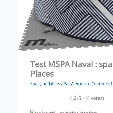
Test MSPA Naval : spa
Places
Spas gonflables
/ Par
Alexandre Couture
/
1
4.2/5 - (4 votes)