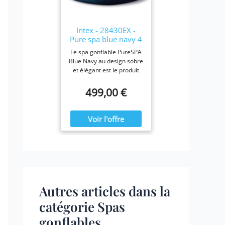
28423E, 28413E, et
28453E. Chaque filtre
mesure 7,6 x 10,2 cm.
Intex - 28430EX -
Pure spa blue navy 4
places
Le spa gonflable PureSPA
Blue Navy au design sobre
et élégant est le produit
idéal pour vous prélasser
tout au long de l'année.
499,00 €
Ressourcez-vous à la
maison en été comme en
hiver, confortablement
installé dans votre spa
Blue Navy.
Autres articles dans la
catégorie Spas
gonflables