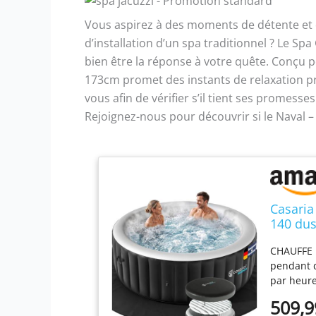
Vous aspirez à des moments de détente et d
d’installation d’un spa traditionnel ? Le 
bien être la réponse à votre quête. Conçu po
173cm promet des instants de relaxation pri
vous afin de vérifier s’il tient ses promess
Rejoignez-nous pour découvrir si le Naval – 
Casaria
140 dus
42°C Fi
CHAUFFE 
pendant d
par heure
Sa couver
509,9
plus long