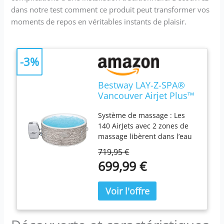
dans notre test comment ce produit peut transformer vos
moments de repos en véritables instants de plaisir.
-3%
Bestway LAY-Z-SPA®
Vancouver Airjet Plus™
155 x 60 cm, 3-5
Système de massage : Les
personnes
140 AirJets avec 2 zones de
massage libèrent dans l’eau
de l’air chaud qui vous
719,95 €
enveloppe d’un bain
699,99 €
bouillonnant et apaisant :
une véritable séance de
relaxation. Technologies : Le
matériau DuraPlus est
soumis à des tests de
résistance pour offrir une