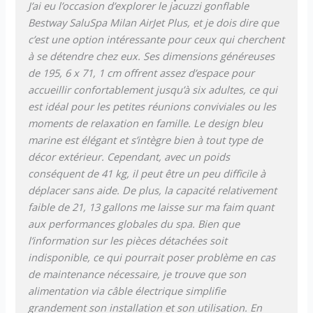
J’ai eu l’occasion d’explorer le jacuzzi gonflable
de filtration, une couverture
Bestway SaluSpa Milan AirJet Plus, et je dois dire que
gonflable isolante avec
attaches de sécurité et un
c’est une option intéressante pour ceux qui cherchent
diffuseur de produits de
à se détendre chez eux. Ses dimensions généreuses
traitement Chemconnect.
de 195, 6 x 71, 1 cm offrent assez d’espace pour
accueillir confortablement jusqu’à six adultes, ce qui
est idéal pour les petites réunions conviviales ou les
moments de relaxation en famille. Le design bleu
marine est élégant et s’intègre bien à tout type de
décor extérieur. Cependant, avec un poids
conséquent de 41 kg, il peut être un peu difficile à
déplacer sans aide. De plus, la capacité relativement
faible de 21, 13 gallons me laisse sur ma faim quant
aux performances globales du spa. Bien que
l’information sur les pièces détachées soit
indisponible, ce qui pourrait poser problème en cas
de maintenance nécessaire, je trouve que son
alimentation via câble électrique simplifie
grandement son installation et son utilisation. En