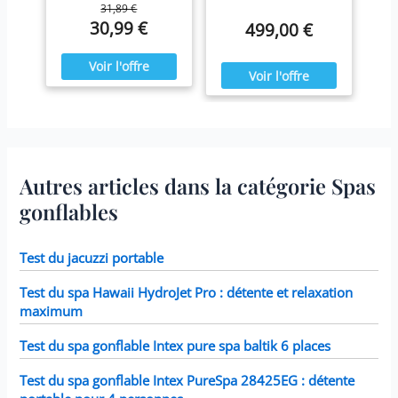
produit idéal pour vous
31,89 €
efficacité maximale,
prélasser tout au long de
30,99 €
499,00 €
nettoyez les cartouches
l'année. Ressourcez-vous
chaque semaine et
à la maison en été comme
remplacez-les une fois
en hiver,
par mois ou plus tôt Il est
confortablement installé
fabriqué avec du papier
dans votre spa Blue Navy.
Dacron résistant facile à
nettoyer, pour une
filtration ultime.
Fonctionne avec tous les
modèles Intex PureSpa y
compris 28403E, 28407E,
Autres articles dans la catégorie Spas
28443E, 28453E, 28421E,
28423E, 28413E, et 28453E.
gonflables
Chaque filtre mesure 7,6 x
10,2 cm.
Test du jacuzzi portable
Test du spa Hawaii HydroJet Pro : détente et relaxation
maximum
Test du spa gonflable Intex pure spa baltik 6 places
Test du spa gonflable Intex PureSpa 28425EG : détente