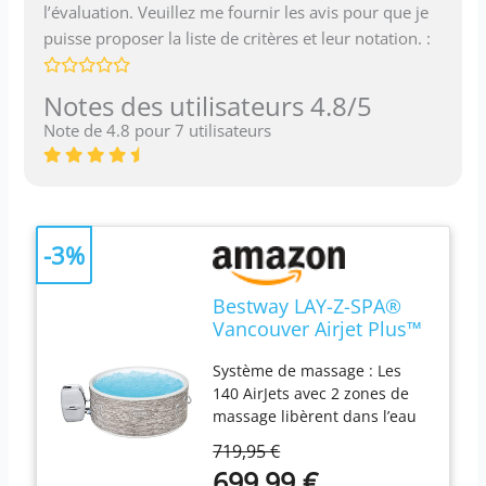
l’évaluation. Veuillez me fournir les avis pour que je
puisse proposer la liste de critères et leur notation. :
Notes des utilisateurs 4.8/5
Note de 4.8 pour 7 utilisateurs
-3%
Bestway LAY-Z-SPA®
Vancouver Airjet Plus™
155 x 60 cm, 3-5
Système de massage : Les
personnes
140 AirJets avec 2 zones de
massage libèrent dans l’eau
de l’air chaud qui vous
719,95 €
enveloppe d’un bain
699,99 €
bouillonnant et apaisant :