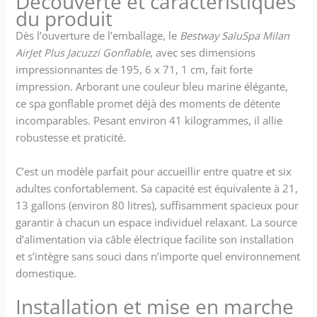
Découverte et caractéristiques
durée de vie supérieure et
du produit
conserve sa forme quel que
Dès l’ouverture de l’emballage, le
Bestway SaluSpa Milan
soit le nombre de gonflages
AirJet Plus Jacuzzi Gonflable
, avec ses dimensions
et dégonflages. Système
Freeze Shield : La fonction de
impressionnantes de 195, 6 x 71, 1 cm, fait forte
chauffage automatique
impression. Arborant une couleur bleu marine élégante,
Freeze Shield protège la
ce spa gonflable promet déjà des moments de détente
pompe et le liner des
incomparables. Pesant environ 41 kilogrammes, il allie
dommages causés par le gel.
robustesse et praticité.
Diffuseur ChemConnect : Le
diffuseur de chlore
C’est un modèle parfait pour accueillir entre quatre et six
automatique ChemConnect
assure le maintien d’un
adultes confortablement. Sa capacité est équivalente à 21,
niveau stable de chlore ainsi
13 gallons (environ 80 litres), suffisamment spacieux pour
que sa dispersion homogène.
garantir à chacun un espace individuel relaxant. La source
Contenu : 1 spa, 2 cartouches
d’alimentation via câble électrique facilite son installation
de filtration, une couverture
et s’intègre sans souci dans n’importe quel environnement
gonflable isolante avec
domestique.
attaches de sécurité et un
diffuseur de produits de
Installation et mise en marche
traitement Chemconnect.