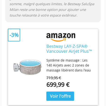
somme, malgré quelques limites, le Bestway SaluSpa
Milan reste une bonne option pour ajouter une
touche relaxante à votre espace extérieur.
-3%
Bestway LAY-Z-SPA®
Vancouver Airjet Plus™
155 x 60 cm, 3-5
Système de massage : Les
personnes
140 AirJets avec 2 zones de
massage libèrent dans l’eau
de l’air chaud qui vous
719,95 €
enveloppe d’un bain
699,99 €
bouillonnant et apaisant :
une véritable séance de
relaxation. Technologies : Le
matériau DuraPlus est
soumis à des tests de