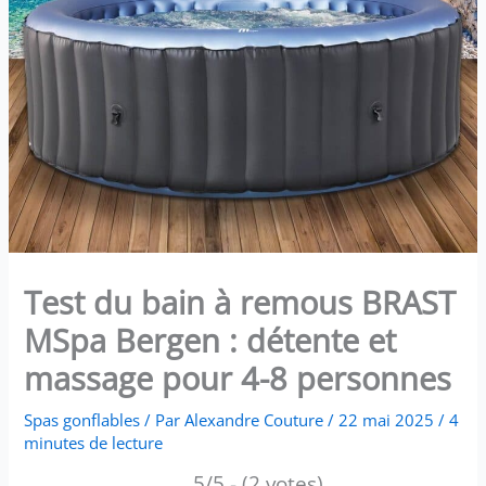
Test du bain à remous BRAST
MSpa Bergen : détente et
massage pour 4-8 personnes
Spas gonflables
/ Par
Alexandre Couture
/
22 mai 2025
/
4
minutes de lecture
5/5 - (2 votes)