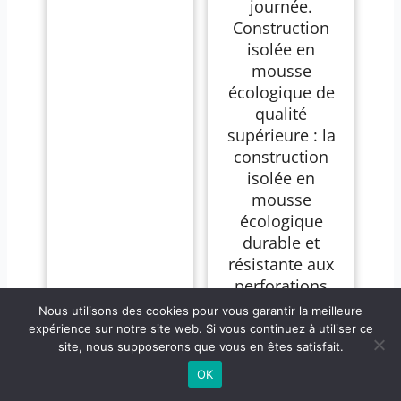
journée.
Construction
isolée en
mousse
écologique de
qualité
supérieure : la
construction
isolée en
mousse
écologique
durable et
résistante aux
perforations
offre un mur
Nous utilisons des cookies pour vous garantir la meilleure
ferme et stable
expérience sur notre site web. Si vous continuez à utiliser ce
et un intérieur
site, nous supposerons que vous en êtes satisfait.
spacieux et
OK
confortable