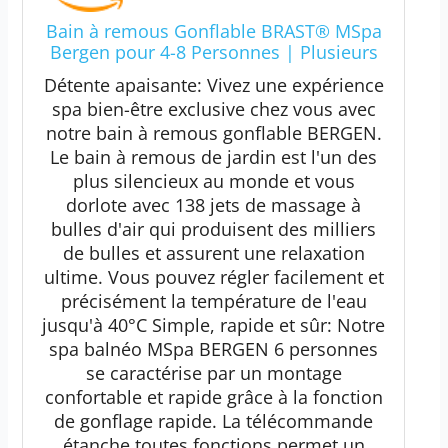
Bain à remous Gonflable BRAST® MSpa
Bergen pour 4-8 Personnes | Plusieurs
Tailles Ø180-224cm | Piscine extérieure
Détente apaisante: Vivez une expérience
| Utilisation Toute l'année | jusqu'à 144
spa bien-être exclusive chez vous avec
Jets de Massage
notre bain à remous gonflable BERGEN.
Le bain à remous de jardin est l'un des
plus silencieux au monde et vous
dorlote avec 138 jets de massage à
bulles d'air qui produisent des milliers
de bulles et assurent une relaxation
ultime. Vous pouvez régler facilement et
précisément la température de l'eau
jusqu'à 40°C Simple, rapide et sûr: Notre
spa balnéo MSpa BERGEN 6 personnes
se caractérise par un montage
confortable et rapide grâce à la fonction
de gonflage rapide. La télécommande
étanche toutes fonctions permet un