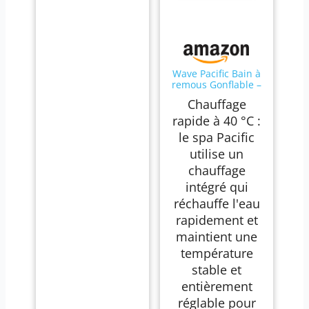
Wave Pacific Bain à
remous Gonflable –
Spa de Jardin
Chauffage
extérieur Gris foncé
pour 4 Personnes,
rapide à 40 °C :
Chauffage Rapide à
le spa Pacific
40 °C, Filtration
WaveFlow, Jets de
utilise un
Massage
chauffage
AquaBubble
intégré qui
réchauffe l'eau
rapidement et
maintient une
température
stable et
entièrement
réglable pour