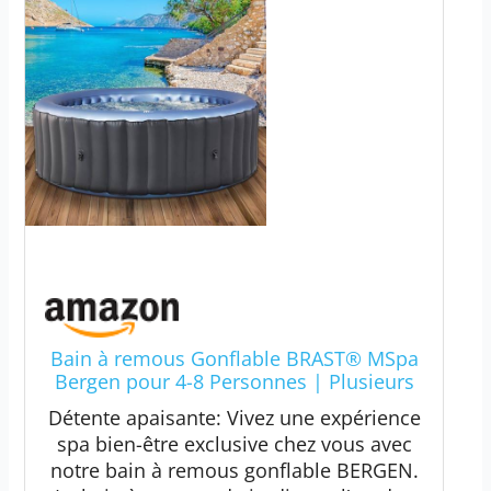
Bain à remous Gonflable BRAST® MSpa
Bergen pour 4-8 Personnes | Plusieurs
Tailles Ø180-224cm | Piscine extérieure
Détente apaisante: Vivez une expérience
| Utilisation Toute l'année | jusqu'à 144
spa bien-être exclusive chez vous avec
Jets de Massage
notre bain à remous gonflable BERGEN.