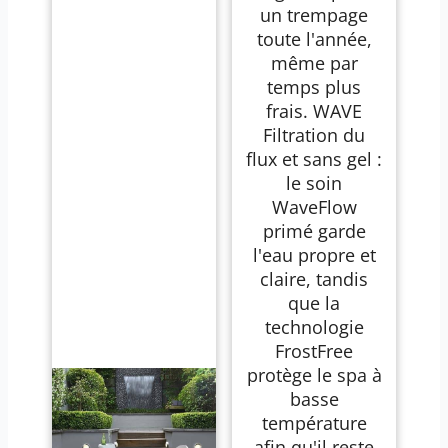
un trempage
toute l'année,
même par
temps plus
frais. WAVE
Filtration du
flux et sans gel :
le soin
WaveFlow
primé garde
l'eau propre et
claire, tandis
que la
technologie
FrostFree
protège le spa à
basse
température
afin qu'il reste