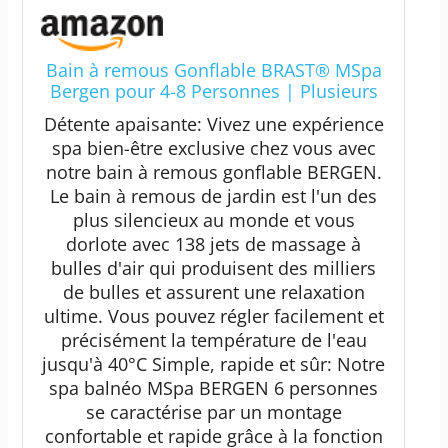
Bain à remous Gonflable BRAST® MSpa
Bergen pour 4-8 Personnes | Plusieurs
Tailles Ø180-224cm | Piscine extérieure
Détente apaisante: Vivez une expérience
| Utilisation Toute l'année | jusqu'à 144
spa bien-être exclusive chez vous avec
Jets de Massage
notre bain à remous gonflable BERGEN.
Le bain à remous de jardin est l'un des
plus silencieux au monde et vous
dorlote avec 138 jets de massage à
bulles d'air qui produisent des milliers
de bulles et assurent une relaxation
ultime. Vous pouvez régler facilement et
précisément la température de l'eau
jusqu'à 40°C Simple, rapide et sûr: Notre
spa balnéo MSpa BERGEN 6 personnes
se caractérise par un montage
confortable et rapide grâce à la fonction