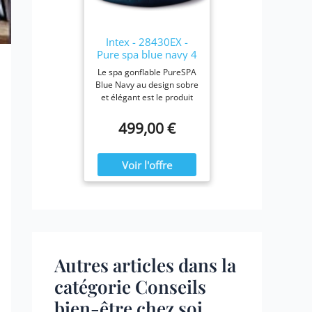
28423E, 28413E, et
28453E. Chaque filtre
mesure 7,6 x 10,2 cm.
Intex - 28430EX -
Pure spa blue navy 4
places
Le spa gonflable PureSPA
Blue Navy au design sobre
et élégant est le produit
idéal pour vous prélasser
tout au long de l'année.
499,00 €
Ressourcez-vous à la
maison en été comme en
hiver, confortablement
installé dans votre spa
Blue Navy.
Autres articles dans la
catégorie Conseils
bien-être chez soi