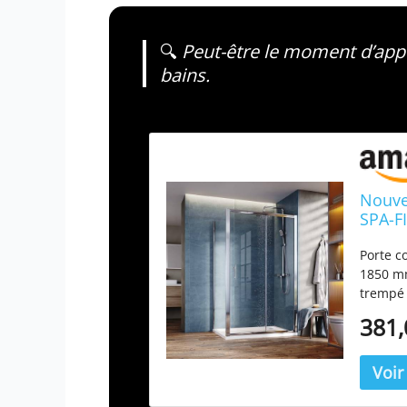
🔍
Peut-être le moment d’appo
bains.
Nouve
SPA-F
coulis
Porte c
1850 mm
trempé 
de qual
381,
800 mm 
inoxyda
facile.
rouleau