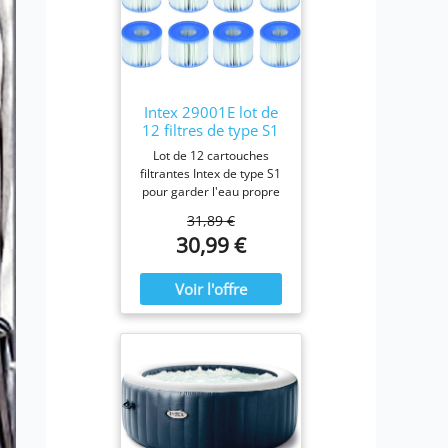
Intex 29001E lot de
12 filtres de type S1
Lot de 12 cartouches
filtrantes Intex de type S1
pour garder l'eau propre
et fraîche. Pour une
31,89 €
efficacité maximale,
30,99 €
nettoyez les cartouches
chaque semaine et
remplacez-les une fois par
mois ou plus tôt Il est
fabriqué avec du papier
Dacron résistant facile à
nettoyer, pour une
filtration ultime.
Fonctionne avec tous les
modèles Intex PureSpa y
compris 28403E, 28407E,
28443E, 28453E, 28421E,