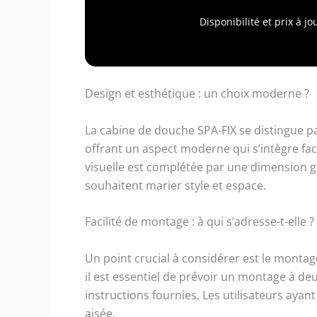
facilite
inoxyda
Disponibilité et prix à 
Design et esthétique : un choix moderne ?
La cabine de douche SPA-FIX se distingue par
offrant un aspect moderne qui s’intègre fac
visuelle est complétée par une dimension 
souhaitent marier style et espace.
Facilité de montage : à qui s’adresse-t-elle ?
Un point crucial à considérer est le montage
il est essentiel de prévoir un montage à de
instructions fournies. Les utilisateurs ayan
aisée.