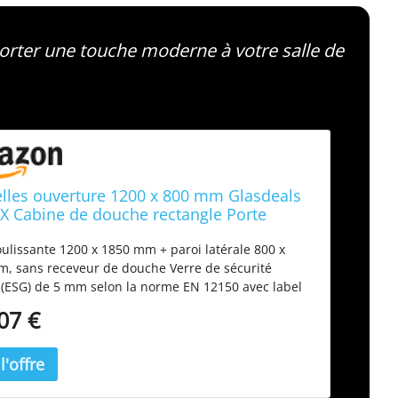
rter une touche moderne à votre salle de
lles ouverture 1200 x 800 mm Glasdeals
IX Cabine de douche rectangle Porte
sante Paroi latérale gauche/droite
oulissante 1200 x 1850 mm + paroi latérale 800 x
, sans receveur de douche Verre de sécurité
(ESG) de 5 mm selon la norme EN 12150 avec label
ité Plage de réglage : 1200 mm (1160-1200 mm) /
07 €
(780-800 mm) Roulettes de porte en acier
ble durables et antirouille pour un mouvement
 En appuyant sur le bouton sur les dispositifs de
, vous pouvez pousser le verre vers l'avant pour