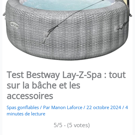
Test Bestway Lay-Z-Spa : tout
sur la bâche et les
accessoires
Spas gonflables
/ Par
Manon Laforce
/
22 octobre 2024
/
4
minutes de lecture
5/5 - (5 votes)