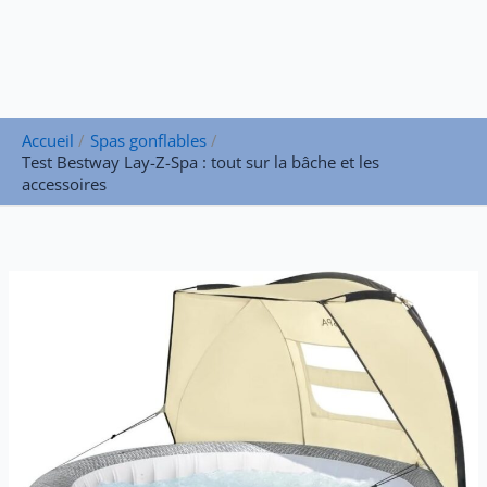
Accueil
Spas gonflables
Test Bestway Lay-Z-Spa : tout sur la bâche et les
accessoires