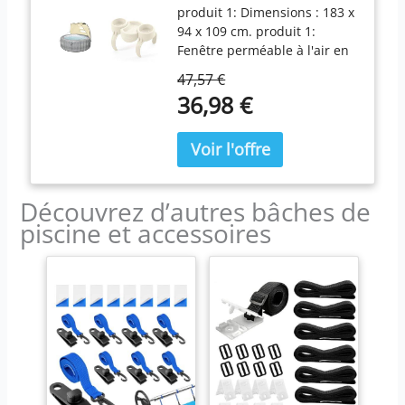
produit 1: Dimensions : 183 x
Porte GOBELET pour
94 x 109 cm. produit 1:
Spa
Fenêtre perméable à l'air en
tissu à mailles fines produit
47,57 €
1: Compatible avec tous les
36,98 €
modèles Bestway Spa (sauf
St. Lucia et Vancouver)
produit 1: Contenu de la
livraison : un toit de
protection, 3 barres, 2
tendeurs, un sac de
Découvrez d’autres bâches de
rangement. produit 2: Un
piscine et accessoires
porte-gobelet produit 2:
Plateau de rangement
produit 2: Boissons et
collations toujours à portée
de main