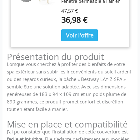
Fenêtre perméable à l'air en
tissu à mailles fines produit
47,57 €
1: Compatible avec tous les
36,98 €
modèles Bestway Spa (sauf
St. Lucia et Vancouver)
produit 1: Contenu de la
livraison : un toit de
protection, 3 barres, 2
tendeurs, un sac de
Présentation du produit
rangement. produit 2: Un
Lorsque vous cherchez à profiter des bienfaits de votre
porte-gobelet produit 2:
spa extérieur sans subir les inconvénients du soleil ardent
Plateau de rangement
ou des regards curieux, la bâche « Bestway LAY-Z-SPA »
produit 2: Boissons et
collations toujours à portée
semble être une solution adaptée. Avec ses dimensions
de main
généreuses de 183 x 94 x 109 cm et un poids plume de
890 grammes, ce produit promet confort et discrétion
tout en étant facile à manier.
Mise en place et compatibilité
J’ai pu constater que l’installation de cette couverture est
facile et intuitive
. Elle s’adapte parfaitement aux modèles