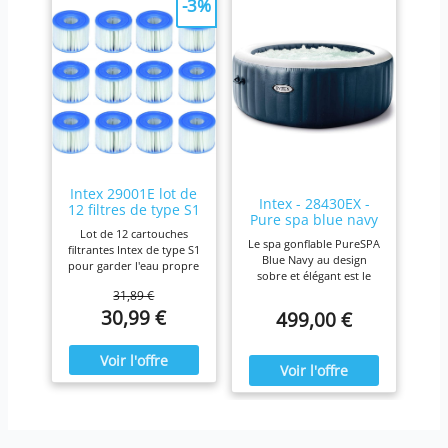
-3%
Intex 29001E lot de
Intex - 28430EX -
12 filtres de type S1
Pure spa blue navy
Lot de 12 cartouches
4 places
Le spa gonflable PureSPA
filtrantes Intex de type S1
Blue Navy au design
pour garder l'eau propre
sobre et élégant est le
et fraîche. Pour une
produit idéal pour vous
31,89 €
efficacité maximale,
prélasser tout au long de
30,99 €
499,00 €
nettoyez les cartouches
l'année. Ressourcez-vous
chaque semaine et
à la maison en été comme
remplacez-les une fois
en hiver,
par mois ou plus tôt Il est
confortablement installé
fabriqué avec du papier
dans votre spa Blue Navy.
Dacron résistant facile à
nettoyer, pour une
filtration ultime.
Fonctionne avec tous les