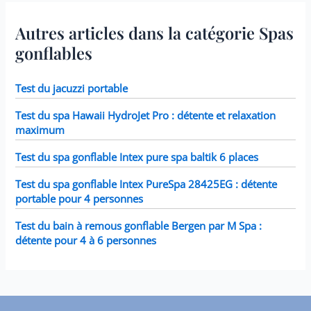
modèles Intex PureSpa y
compris 28403E, 28407E,
Autres articles dans la catégorie Spas
28443E, 28453E, 28421E,
28423E, 28413E, et 28453E.
gonflables
Chaque filtre mesure 7,6 x
10,2 cm.
Test du jacuzzi portable
Test du spa Hawaii HydroJet Pro : détente et relaxation
maximum
Test du spa gonflable Intex pure spa baltik 6 places
Test du spa gonflable Intex PureSpa 28425EG : détente
portable pour 4 personnes
Test du bain à remous gonflable Bergen par M Spa :
détente pour 4 à 6 personnes