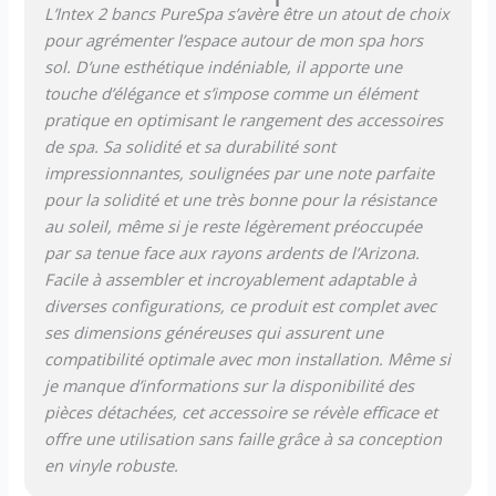
L’Intex 2 bancs PureSpa s’avère être un atout de choix
aux UV pour une résistance
pour agrémenter l’espace autour de mon spa hors
et une durabilité durables ;
sol. D’une esthétique indéniable, il apporte une
poids léger et robuste :
matériau PP avec inhibiteurs
touche d’élégance et s’impose comme un élément
d'UV
pratique en optimisant le rangement des accessoires
de spa. Sa solidité et sa durabilité sont
impressionnantes, soulignées par une note parfaite
pour la solidité et une très bonne pour la résistance
au soleil, même si je reste légèrement préoccupée
par sa tenue face aux rayons ardents de l’Arizona.
Facile à assembler et incroyablement adaptable à
diverses configurations, ce produit est complet avec
ses dimensions généreuses qui assurent une
compatibilité optimale avec mon installation. Même si
je manque d’informations sur la disponibilité des
pièces détachées, cet accessoire se révèle efficace et
offre une utilisation sans faille grâce à sa conception
en vinyle robuste.