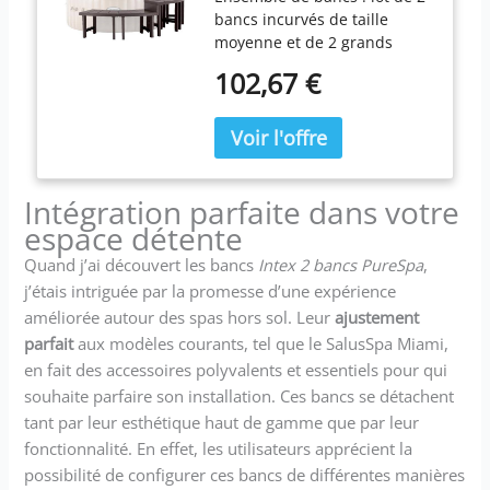
bancs incurvés de taille
Personnes (Accessoire
moyenne et de 2 grands
Uniquement)
bancs PureSpa offrant une
102,67 €
assise et un rangement
pratiques pour votre jacuzzi
Compatible avec les spas 4
personnes : décoratif et
fonctionnel, compatible avec
Intégration parfaite dans votre
les modèles de spa ronds 4
personnes de 195,6 cm de
espace détente
diamètre Plusieurs profils :
Quand j’ai découvert les bancs
Intex 2 bancs PureSpa
,
41,9 cm de hauteur moyenne
j’étais intriguée par la promesse d’une expérience
et 59,7 cm de hauteur créent
améliorée autour des spas hors sol. Leur
ajustement
un profil confortable sans
dépasser votre zone. Ajoutez
parfait
aux modèles courants, tel que le SalusSpa Miami,
comme petit banc ou
en fait des accessoires polyvalents et essentiels pour qui
connectez plusieurs pour
souhaite parfaire son installation. Ces bancs se détachent
une terrasse entièrement
tant par leur esthétique haut de gamme que par leur
environnante Capacité de
fonctionnalité. En effet, les utilisateurs apprécient la
158,8 kg : la capacité de
possibilité de configurer ces bancs de différentes manières
poids de 158,8 kg rend