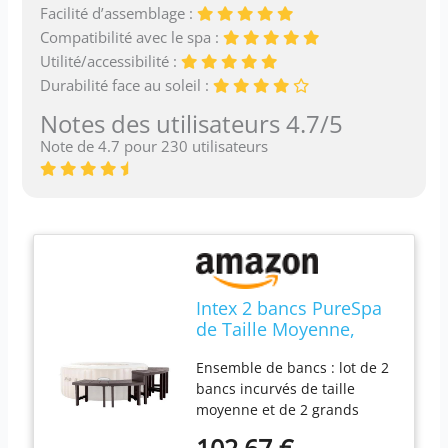
Facilité d’assemblage :
Compatibilité avec le spa :
Utilité/accessibilité :
Durabilité face au soleil :
Notes des utilisateurs 4.7/5
Note de 4.7 pour 230 utilisateurs
Intex 2 bancs PureSpa
de Taille Moyenne,
compatibles avec Les
Ensemble de bancs : lot de 2
spas Hors Sol pour 4
bancs incurvés de taille
Personnes (Accessoire
moyenne et de 2 grands
Uniquement)
bancs PureSpa offrant une
102,67 €