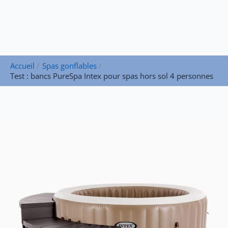
Accueil
Spas gonflables
Test : bancs PureSpa Intex pour spas hors sol 4 personnes