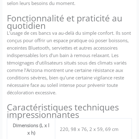
selon leurs besoins du moment.
chaque banc durable et
stable pour supporter des
Fonctionnalité et praticité au
articles ou pour s'asseoir
quotidien
Durable : matériau résistant
aux UV pour une résistance
L’usage de ces bancs va au-delà du simple confort. Ils sont
et une durabilité durables ;
conçus pour offrir un espace pratique où poser boissons,
poids léger et robuste :
enceintes Bluetooth, serviettes et autres accessoires
matériau PP avec inhibiteurs
indispensables lors d’un bain à remous relaxant. Les
d'UV
témoignages d’utilisateurs situés sous des climats variés
comme l’Arizona montrent une certaine résistance aux
conditions sévères, bien qu’une certaine vigilance reste
nécessaire face au soleil intense pour prévenir toute
décoloration excessive.
Caractéristiques techniques
impressionnantes
Dimensions (L x l
220, 98 x 76, 2 x 59, 69 cm
x h)