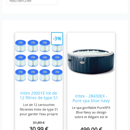
-3%
Intex 29001E lot de
Intex - 28430EX -
12 filtres de type S1
Pure spa blue navy
Lot de 12 cartouches
4 places
Le spa gonflable PureSPA
filtrantes Intex de type S1
Blue Navy au design
pour garder l'eau propre
sobre et élégant est le
et fraîche. Pour une
produit idéal pour vous
31,89 €
efficacité maximale,
prélasser tout au long de
30,99 €
499,00 €
nettoyez les cartouches