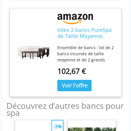
Intex 2 bancs PureSpa
de Taille Moyenne,
compatibles avec Les
Ensemble de bancs : lot de 2
spas Hors Sol pour 4
bancs incurvés de taille
Personnes (Accessoire
moyenne et de 2 grands
Uniquement)
bancs PureSpa offrant une
102,67 €
assise et un rangement
pratiques pour votre jacuzzi
Compatible avec les spas 4
personnes : décoratif et
fonctionnel, compatible avec
Découvrez d’autres bancs pour
les modèles de spa ronds 4
personnes de 195,6 cm de
spa
diamètre Plusieurs profils :
41,9 cm de hauteur moyenne
-3%
et 59,7 cm de hauteur créent