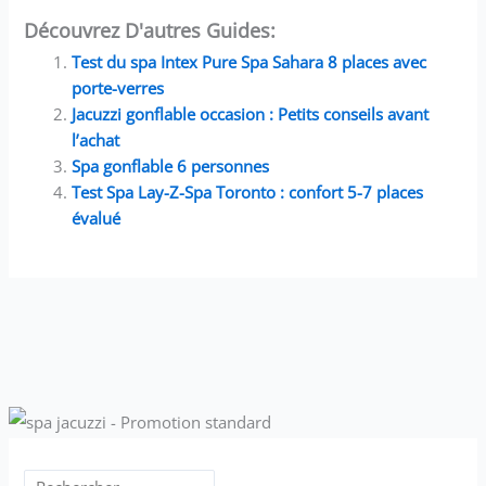
complètement flexible et
matériaux durables et
Découvrez D'autres Guides:
facile à déplacer, afin que
haut de gamme, soumis à
vous puissiez créer un
des contrôles qualité
Test du spa Intex Pure Spa Sahara 8 places avec
agencement de meubles
stricts, pour un mobilier
d'extérieur personnalisé.
durable. Si vous avez des
porte-verres
questions après réception
Jacuzzi gonflable occasion : Petits conseils avant
du produit, n'hésitez pas
à nous contacter : notre
l’achat
service client
Spa gonflable 6 personnes
professionnel vous
répondra dans les 24
Test Spa Lay-Z-Spa Toronto : confort 5-7 places
heures.
évalué