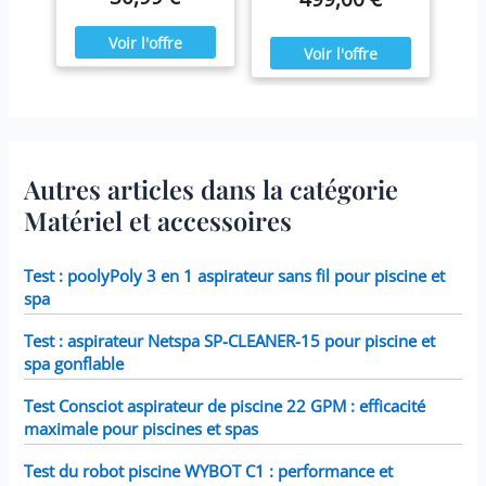
l'année. Ressourcez-vous
chaque semaine et
à la maison en été comme
remplacez-les une fois
en hiver,
par mois ou plus tôt Il est
confortablement installé
fabriqué avec du papier
dans votre spa Blue Navy.
Dacron résistant facile à
nettoyer, pour une
filtration ultime.
Fonctionne avec tous les
modèles Intex PureSpa y
compris 28403E, 28407E,
Autres articles dans la catégorie
28443E, 28453E, 28421E,
28423E, 28413E, et 28453E.
Matériel et accessoires
Chaque filtre mesure 7,6 x
10,2 cm.
Test : poolyPoly 3 en 1 aspirateur sans fil pour piscine et
spa
Test : aspirateur Netspa SP-CLEANER-15 pour piscine et
spa gonflable
Test Consciot aspirateur de piscine 22 GPM : efficacité
maximale pour piscines et spas
Test du robot piscine WYBOT C1 : performance et