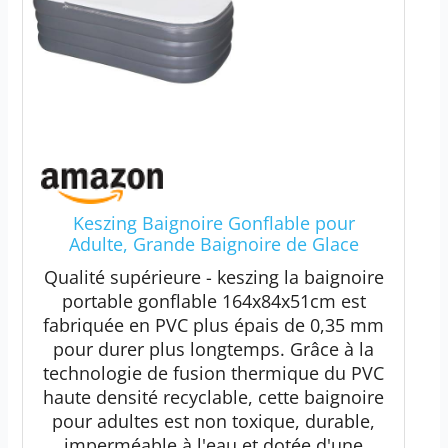
Keszing Baignoire Gonflable pour
Adulte, Grande Baignoire de Glace
Portable pour la Famille, la Maison, Le
Qualité supérieure - keszing la baignoire
Spa avec Housse à Fermeture éclair,
portable gonflable 164x84x51cm est
conçue avec appuie-tête, Porte-gobelet
fabriquée en PVC plus épais de 0,35 mm
(Pompe à air)
pour durer plus longtemps. Grâce à la
technologie de fusion thermique du PVC
haute densité recyclable, cette baignoire
pour adultes est non toxique, durable,
imperméable à l'eau et dotée d'une