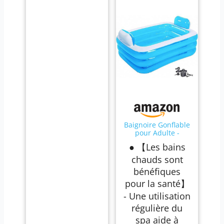
Baignoire Gonflable
pour Adulte -
Baignoir Pliable-
● 【Les bains
Baignoire
Autonome Portable
chauds sont
- Intérieure et
bénéfiques
Extérieure - Facile à
Gonfler avec Pompe
pour la santé】
à Air Électrique
- Une utilisation
(Bleue, 160 * 55 *
110CM)
régulière du
spa aide à