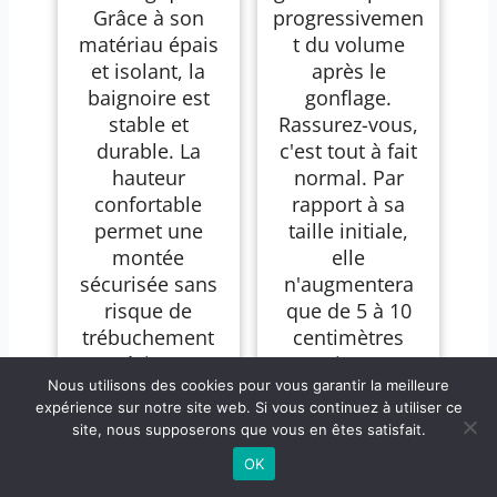
Grâce à son
progressivemen
matériau épais
t du volume
et isolant, la
après le
baignoire est
gonflage.
stable et
Rassurez-vous,
durable. La
c'est tout à fait
hauteur
normal. Par
confortable
rapport à sa
permet une
taille initiale,
montée
elle
sécurisée sans
n'augmentera
risque de
que de 5 à 10
trébuchement
centimètres
et évite un
environ et
Nous utilisons des cookies pour vous garantir la meilleure
sentiment de
restera stable
expérience sur notre site web. Si vous continuez à utiliser ce
confinement.
par la suite.
site, nous supposerons que vous en êtes satisfait.
68,99 €
75,85 €
OK