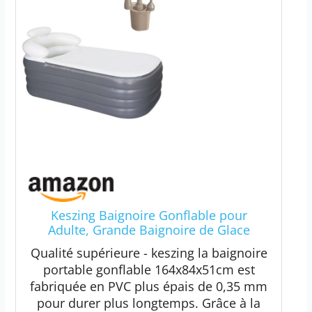
Keszing Baignoire Gonflable pour
Adulte, Grande Baignoire de Glace
Portable pour la Famille, la Maison, Le
Qualité supérieure - keszing la baignoire
Spa avec Housse à Fermeture éclair,
portable gonflable 164x84x51cm est
conçue avec appuie-tête, Porte-gobelet
fabriquée en PVC plus épais de 0,35 mm
(Pompe à air)
pour durer plus longtemps. Grâce à la