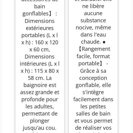
pompe électrique,
ne libère
bain
PVC épais, idéale
pour le bain de
aucune
gonflables】 :
glace et la
substance
Dimensions
relaxation (jardin,
balcon, douche)
nocive, même
extérieures
dans l'eau
portables (L x l
chaude. ●
x h) : 160 x 120
【Rangement
x 60 cm,
facile, format
Dimensions
portable】 -
intérieures (L x l
x h) : 115 x 80 x
Grâce à sa
58 cm. La
conception
baignoire est
gonflable, elle
assez grande et
s'intègre
profonde pour
facilement dans
les adultes,
les petites
permettant de
salles de bain
plonger
et vous permet
jusqu'au cou.
de réaliser vos