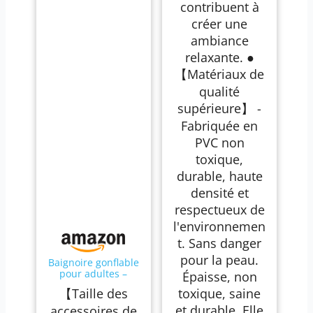
contribuent à
créer une
ambiance
relaxante. ●
【Matériaux de
qualité
supérieure】 -
Fabriquée en
PVC non
toxique,
durable, haute
densité et
respectueux de
l'environnemen
t. Sans danger
pour la peau.
Baignoire gonflable
pour adultes –
Épaisse, non
Stable et étanche,
【Taille des
toxique, saine
baignoire SPA
mobile pliable avec
et durable. Elle
accessoires de