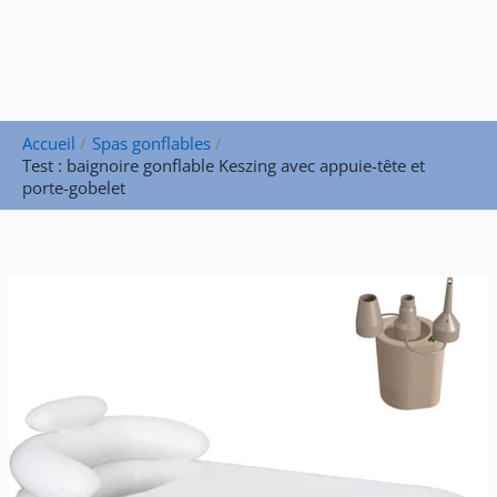
Accueil
Spas gonflables
Test : baignoire gonflable Keszing avec appuie-tête et
porte-gobelet