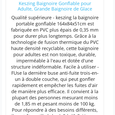
Keszing Baignoire Gonflable pour
Adulte, Grande Baignoire de Glace
Portable pour la Famille, la Maison, Le
Qualité supérieure - keszing la baignoire
Spa avec Housse à Fermeture éclair,
portable gonflable 164x84x51cm est
conçue avec appuie-tête, Porte-gobelet
fabriquée en PVC plus épais de 0,35 mm
(Pompe à air)
pour durer plus longtemps. Grâce à la
technologie de fusion thermique du PVC
haute densité recyclable, cette baignoire
pour adultes est non toxique, durable,
imperméable à l'eau et dotée d'une
structure indéformable. Facile à utiliser -
FUse la dernière buse anti-fuite trois-en-
un à double couche, qui peut gonfler
rapidement et empêcher les fuites d'air
de manière plus efficace. Il convient à la
plupart des personnes mesurant moins
de 1,85 m et pesant moins de 100 kg.
Pour répondre à des besoins différents,