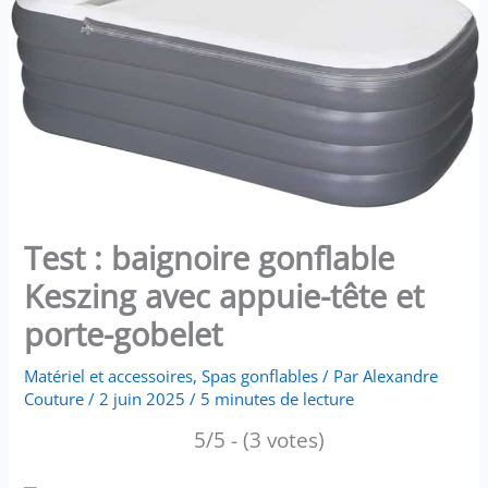
Test : baignoire gonflable
Keszing avec appuie-tête et
porte-gobelet
Matériel et accessoires
,
Spas gonflables
/ Par
Alexandre
Couture
/
2 juin 2025
/
5 minutes de lecture
5/5 - (3 votes)