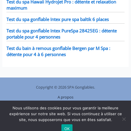
Test du spa Hawaii HydroJet Pro : détente et relaxation
maximum
Test du spa gonflable Intex pure spa baltik 6 places
Test du spa gonflable Intex PureSpa 28425EG : détente
portable pour 4 personnes
Test du bain à remous gonflable Bergen par M Spa :
détente pour 4 à 6 personnes
Copyright © 2026 SPA Gonglables.
A propos
Plan de site
Nous utilisons des cookies pour vous garantir la meilleure
Contact
expérience sur notre site web. Si vous continuez à utiliser ce
Mentions légales
site, nous supposerons que vous en êtes satisfait.
Politique de confidentialité
OK