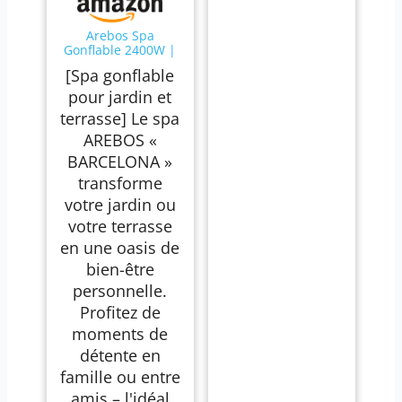
Arebos Spa
Gonflable 2400W |
Piscine d'extérieur |
[Spa gonflable
pour 6 Personnes
185x185cm | 130
pour jardin et
Buses de Massage |
terrasse] Le spa
910 L avec
Chauffage |
AREBOS «
Gonflage par
BARCELONA »
Bouton-Poussoir |
Couverture Incluse
transforme
votre jardin ou
votre terrasse
en une oasis de
bien-être
personnelle.
Profitez de
moments de
détente en
famille ou entre
amis – l'idéal