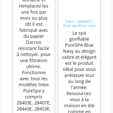
remplacez-les
une fois par
mois ou plus
Intex - 28430EX -
tôt Il est
Pure spa blue navy
fabriqué avec
4 places
Le spa
du papier
gonflable
Dacron
PureSPA Blue
résistant facile
Navy au design
à nettoyer, pour
sobre et élégant
une filtration
est le produit
ultime.
idéal pour vous
Fonctionne
prélasser tout
avec tous les
au long de
modèles Intex
l'année.
PureSpa y
Ressourcez-
compris
vous à la
28403E, 28407E,
maison en été
28443E, 28453E,
comme en