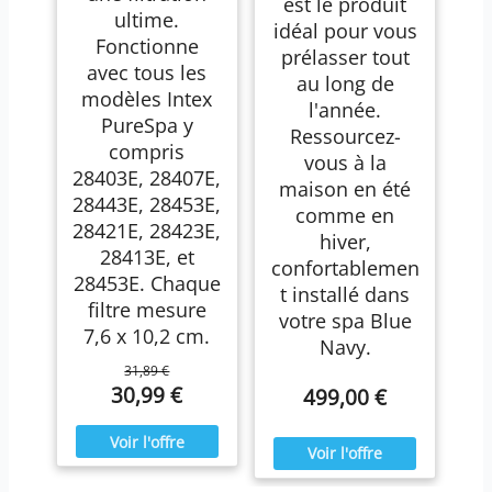
est le produit
ultime.
idéal pour vous
Fonctionne
prélasser tout
avec tous les
au long de
modèles Intex
l'année.
PureSpa y
Ressourcez-
compris
vous à la
28403E, 28407E,
maison en été
28443E, 28453E,
comme en
28421E, 28423E,
hiver,
28413E, et
confortablemen
28453E. Chaque
t installé dans
filtre mesure
votre spa Blue
7,6 x 10,2 cm.
Navy.
31,89 €
30,99 €
499,00 €