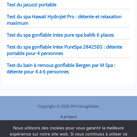
Test du jacuzzi portable
Test du spa Hawaii HydroJet Pro : détente et relaxation
maximum
Test du spa gonflable Intex pure spa baltik 6 places
Test du spa gonflable Intex PureSpa 28425EG : détente
portable pour 4 personnes
Test du bain à remous gonflable Bergen par M Spa :
détente pour 4 à 6 personnes
Copyright © 2026 SPA Gonglables.
A propos
Plan de site
Nous utilisons des cookies pour vous garantir la meilleure
Contact
expérience sur notre site web. Si vous continuez à utiliser ce