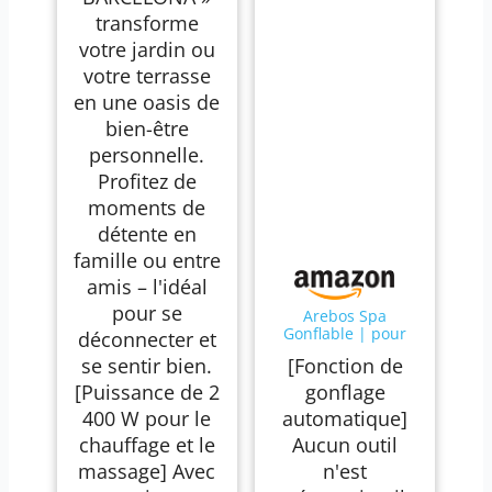
Couverture Incluse
transforme
votre jardin ou
votre terrasse
en une oasis de
bien-être
personnelle.
Profitez de
moments de
détente en
famille ou entre
amis – l'idéal
pour se
Arebos Spa
Gonflable | pour
déconnecter et
l'intérieur et
se sentir bien.
[Fonction de
l'extérieur | 4
Personnes |
[Puissance de 2
gonflage
154x154cm | 100
400 W pour le
automatique]
Jets de Massage |
Spa Bien-être
chauffage et le
Aucun outil
Chauffage |
massage] Avec
n'est
Massage Gonflable
Carré | 600 litres