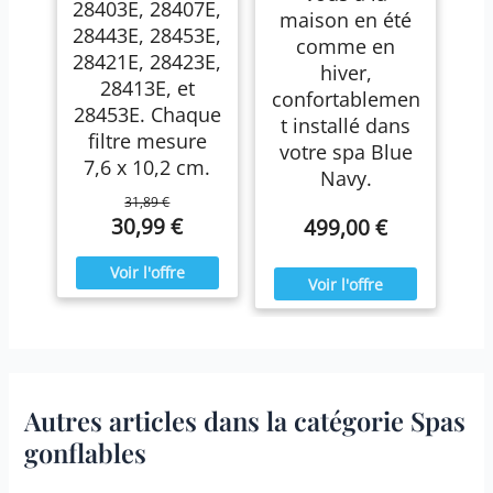
28403E, 28407E,
maison en été
28443E, 28453E,
comme en
28421E, 28423E,
hiver,
28413E, et
confortablemen
28453E. Chaque
t installé dans
filtre mesure
votre spa Blue
7,6 x 10,2 cm.
Navy.
31,89 €
30,99 €
499,00 €
Autres articles dans la catégorie Spas
gonflables