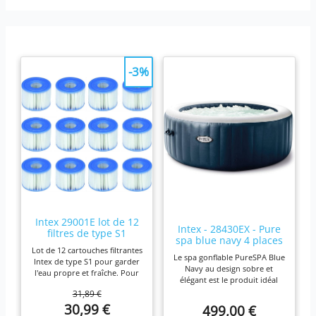
-3%
Intex 29001E lot de 12
Intex - 28430EX - Pure
filtres de type S1
spa blue navy 4 places
Lot de 12 cartouches filtrantes
Le spa gonflable PureSPA Blue
Intex de type S1 pour garder
Navy au design sobre et
l'eau propre et fraîche. Pour
élégant est le produit idéal
une efficacité maximale,
pour vous prélasser tout au
31,89 €
nettoyez les cartouches
long de l'année. Ressourcez-
30,99 €
499,00 €
chaque semaine et remplacez-
vous à la maison en été