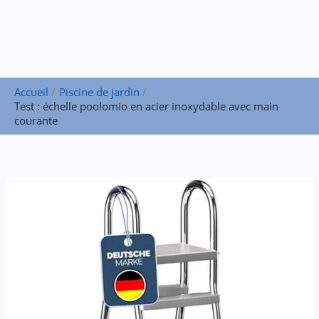
Accueil
Piscine de jardin
Test : échelle poolomio en acier inoxydable avec main
courante