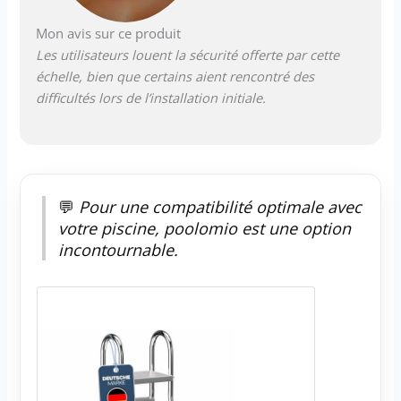
fonctionnalité, mais aussi par son
Mon avis sur ce produit
design élégant. L'apparence moderne
s'intègre harmonieusement à différents
Les utilisateurs louent la sécurité offerte par cette
styles de piscine et donne à votre
échelle, bien que certains aient rencontré des
piscine un look attrayant.
difficultés lors de l’installation initiale.
💬
Pour une compatibilité optimale avec
votre piscine, poolomio est une option
incontournable.