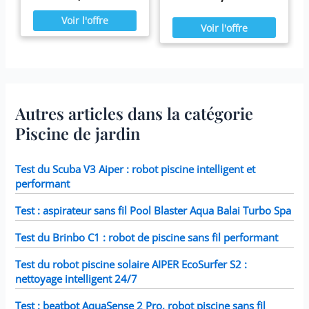
les une fois par mois ou plus
comme en hiver,
tôt Il est fabriqué avec du
confortablement installé dans
papier Dacron résistant facile
votre spa Blue Navy.
à nettoyer, pour une filtration
ultime. Fonctionne avec tous
les modèles Intex PureSpa y
compris 28403E, 28407E,
28443E, 28453E, 28421E,
28423E, 28413E, et 28453E.
Chaque filtre mesure 7,6 x
Autres articles dans la catégorie
10,2 cm.
Piscine de jardin
Test du Scuba V3 Aiper : robot piscine intelligent et
performant
Test : aspirateur sans fil Pool Blaster Aqua Balai Turbo Spa
Test du Brinbo C1 : robot de piscine sans fil performant
Test du robot piscine solaire AIPER EcoSurfer S2 :
nettoyage intelligent 24/7
Test : beatbot AquaSense 2 Pro, robot piscine sans fil