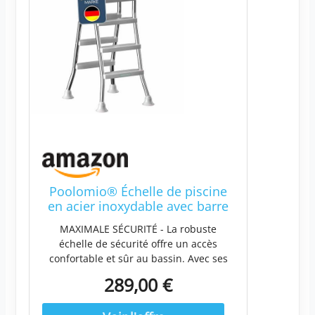
Poolomio® Échelle de piscine
en acier inoxydable avec barre
d’appui jusqu’à 120 cm |
MAXIMALE SÉCURITÉ - La robuste
Échelle d’entrée avec 3 marches
échelle de sécurité offre un accès
pour piscines hors-sol de 0,9 m
confortable et sûr au bassin. Avec ses
à 1,22 m | Entrée sécurisée,
marches stables et sa construction sûre,
durable, stable |
289,00 €
vous pouvez entrer et sortir de l'eau en
toute confiance. Finition de qualité