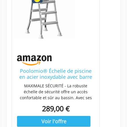
Poolomio® Échelle de piscine
en acier inoxydable avec barre
d’appui jusqu’à 120 cm |
MAXIMALE SÉCURITÉ - La robuste
Échelle d’entrée avec 3 marches
échelle de sécurité offre un accès
pour piscines hors-sol de 0,9 m
confortable et sûr au bassin. Avec ses
à 1,22 m | Entrée sécurisée,
marches stables et sa construction sûre,
durable, stable |
289,00 €
vous pouvez entrer et sortir de l'eau en
toute confiance. Finition de qualité
supérieure - L'échelle de piscine