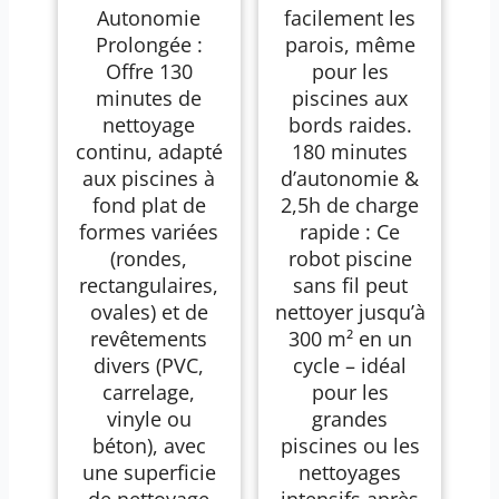
Min de Nettoyage
Autonomie
facilement les
Puissant, Charge
Rapide en 2,5h,
Prolongée :
parois, même
Moteurs à Double
Offre 130
pour les
Entraînement, Idéal
pour Robot Piscine
minutes de
piscines aux
Hors Sol Piscines à
nettoyage
bords raides.
Fond Plat Jusqu'à 80
m²，Noir
continu, adapté
180 minutes
aux piscines à
d’autonomie &
fond plat de
2,5h de charge
formes variées
rapide : Ce
(rondes,
robot piscine
rectangulaires,
sans fil peut
ovales) et de
nettoyer jusqu’à
revêtements
300 m² en un
divers (PVC,
cycle – idéal
carrelage,
pour les
vinyle ou
grandes
béton), avec
piscines ou les
une superficie
nettoyages
de nettoyage
intensifs après