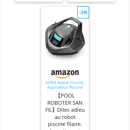
-3%
AIPER Robot Piscine,
Aspirateur Piscine
pour 90 Minutes
【POOL
D'autonomie,
Nettoyeur de
ROBOTER SAN
Piscine avec Deux
FIL】Dites adieu
Moteurs
D'entraînement,
au robot
Robot de Piscine
piscine filaire.
sans Fil Parfait pour
Piscines Jusqu'à 80