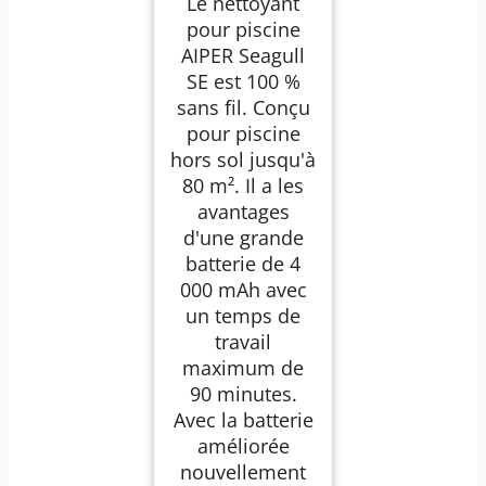
Le nettoyant
m²
pour piscine
AIPER Seagull
SE est 100 %
sans fil. Conçu
pour piscine
hors sol jusqu'à
80 m². Il a les
avantages
d'une grande
batterie de 4
000 mAh avec
un temps de
travail
maximum de
90 minutes.
Avec la batterie
améliorée
nouvellement