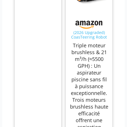
(2026 Upgraded)
CoasTeering Robot
Piscine Sans Fil
Triple moteur
pour Fond et Parois
– 3 moteurs
brushless & 21
brushless, 21 m³/h,
m³/h (≈5500
180 min
d’autonomie,
GPH) : Un
navigation
aspirateur
intelligente,
aspirateur piscine
piscine sans fil
pour ligne d’eau et
à puissance
piscines jus
exceptionnelle.
Trois moteurs
brushless haute
efficacité
offrent une
aspiration