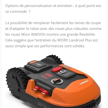
à notre Cloud, le
Options de personnalisation et entretien : à quel point est-
Landroid bénéficie de
ce commode ?
toutes les
améliorations grâce à
des mises à jour
La possibilité de remplacer facilement les lames de coupe
automatiques lui
et d’adapter le robot avec des roues plus robustes comme
permettant d'optimiser
les roues Worx WA0950 montre une grande flexibilité.
ses performances au
Cela suggère que l’entretien du WORX Landroid Plus est
quotidien. [TOND
aussi simple que ses performances sont solides.
JUSQU'AUX BORDURES]
Le robot tondeuse est
équipé de la
technologie brevetée
"CUT TO EDGE", lui
permettant de couper
l'herbe jusqu'aux
rebords de votre
jardin. Fini les
retouches avec un
coupe-bordures !
[POUR ROBOTS