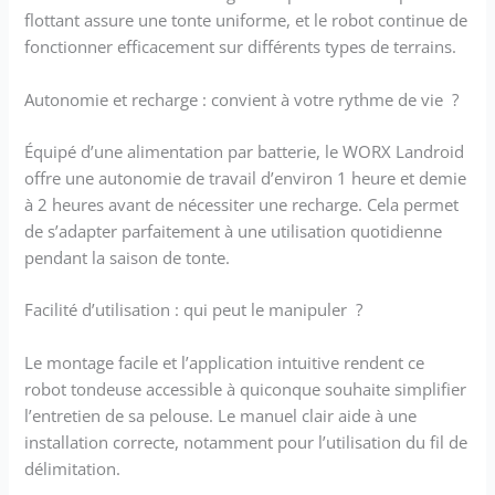
mesurer à l'aide de
flottant assure une tonte uniforme, et le robot continue de
l'application "Landroid"
fonctionner efficacement sur différents types de terrains.
avant même de passer
à l'achat. [ROBOT
Autonomie et recharge : convient à votre rythme de vie ?
TONDEUSE CONNECTÉ
APP/WIFI/BLUETOOTH]
Équipé d’une alimentation par batterie, le WORX Landroid
Le robot tondeuse
offre une autonomie de travail d’environ 1 heure et demie
Landroid est
contrôlable à distance
à 2 heures avant de nécessiter une recharge. Cela permet
via l'APP "Landroid" sur
de s’adapter parfaitement à une utilisation quotidienne
mobile ou tablette, et
pendant la saison de tonte.
compatible avec les
assistants vocaux
Facilité d’utilisation : qui peut le manipuler ?
ALEXA et GOOGLE
HOME. Le robot
Le montage facile et l’application intuitive rendent ce
tondeuse Worx
robot tondeuse accessible à quiconque souhaite simplifier
Landroid s'adapte à la
taille, à la forme de
l’entretien de sa pelouse. Le manuel clair aide à une
votre pelouse et à la
installation correcte, notamment pour l’utilisation du fil de
vitesse de pousse de
délimitation.
votre gazon. Connecté