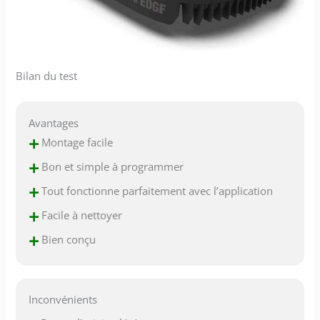
TONDEUSES] Lot
contenant un total de
12 lames de rechange
d'origine compatiblent
avec toutes les
Bilan du test
tondeuses robots
WORX LANDROID
[RÉSULTAT
IMPECCABLE] Pour que
Avantages
les tondeuses robot
+
Montage facile
connectée WORX
+
Bon et simple à programmer
Landroid fournissent
des résultats optimaux,
+
Tout fonctionne parfaitement avec l’application
les lames doivent être
+
changées
Facile à nettoyer
régulièrement [COUPE
+
Bien conçu
PARFAITE] Les lames
des robots tondeuses
sont trachantes sur les
deux bords et
Inconvénients
tourbillonent afin
d'assurer une coupe