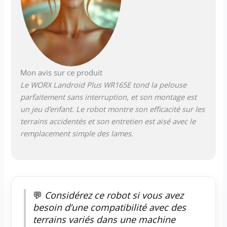
l'application
"Landroid" avant
même de passer à
l'achat. [ROBOT
TONDEUSE
CONNECTÉ
APP/WIFI/BLUETOOTH]
Mon avis sur ce produit
Le robot tondeuse
Le WORX Landroid Plus WR165E tond la pelouse
Landroid est
parfaitement sans interruption, et son montage est
contrôlable à distance
un jeu d’enfant. Le robot montre son efficacité sur les
via l'APP "Landroid"
terrains accidentés et son entretien est aisé avec le
sur mobile ou
tablette, et
remplacement simple des lames.
compatible avec les
assistants vocaux
ALEXA et GOOGLE
HOME. Le robot
tondeuse Worx
💬
Considérez ce robot si vous avez
Landroid s'adapte à la
besoin d’une compatibilité avec des
taille, à la forme de
votre pelouse et à la
terrains variés dans une machine