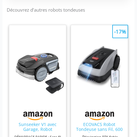
tonte parfaite même
coupe-bordures !
sur les terrains en
Découvrez d’autres robots tondeuses
[POUR ROBOTS
pente allant jusqu'à
TONDEUSES] Lot
35% et cela même
contenant un total de
sous la pluie. Si vous
12 lames de rechange
-17%
avez un doute sur la
d'origine
surface de votre
compatiblent avec
terrain, vous pouvez
toutes les tondeuses
facilement la mesurer
robots WORX
à l'aide de
LANDROID [RÉSULTAT
l'application
IMPECCABLE] Pour
"Landroid" avant
que les tondeuses
même de passer à
robot connectée
l'achat. [ROBOT
WORX Landroid
TONDEUSE
fournissent des
CONNECTÉ
résultats optimaux,
APP/WIFI/BLUETOOTH]
les lames doivent être
Le robot tondeuse
changées
Landroid est
régulièrement
contrôlable à distance
Sunseeker V1 avec
ECOVACS Robot
[COUPE PARFAITE] Les
Garage, Robot
Tondeuse sans Fil, 600
via l'APP "Landroid"
lames des robots
Tondeuse sans Fil
M², Navigation
sur mobile ou
DÉMARRAGE RAPIDE : Sans fil
【Navigation RTK fiable