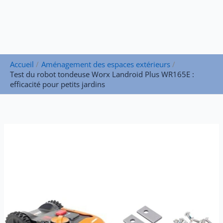
Accueil
Aménagement des espaces extérieurs
Test du robot tondeuse Worx Landroid Plus WR165E :
efficacité pour petits jardins