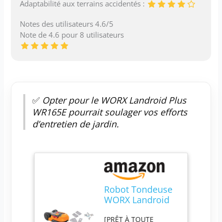
Adaptabilité aux terrains accidentés :
Notes des utilisateurs 4.6/5
Note de 4.6 pour 8 utilisateurs
✅
Opter pour le WORX Landroid Plus
WR165E pourrait soulager vos efforts
d’entretien de jardin.
Robot Tondeuse
WORX Landroid
Plus WR165E
[PRÊT À TOUTE
pour Petits