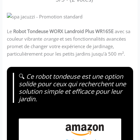
Le
Robot Tondeuse WORX Landroid Plus WR165E
avec sa
couleur vibrante
orange
et ses fonctionnalités avancées
promet de changer votre expérience de jardinage,
particulièrement pour les petits jardins jusqu’à 500 m².
🔍
Ce robot tondeuse est une option
solide pour ceux qui recherchent une
solution simple et efficace pour leur
jardin.