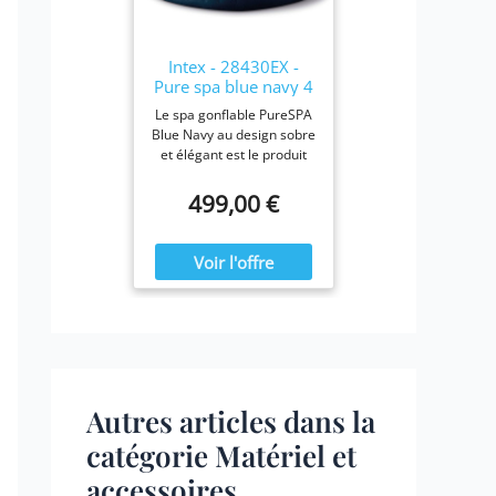
28423E, 28413E, et
28453E. Chaque filtre
mesure 7,6 x 10,2 cm.
Intex - 28430EX -
Pure spa blue navy 4
places
Le spa gonflable PureSPA
Blue Navy au design sobre
et élégant est le produit
idéal pour vous prélasser
tout au long de l'année.
499,00 €
Ressourcez-vous à la
maison en été comme en
hiver, confortablement
installé dans votre spa
Blue Navy.
Autres articles dans la
catégorie Matériel et
accessoires