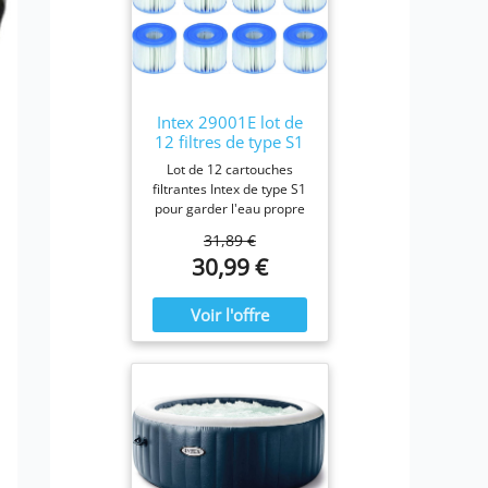
Intex 29001E lot de
12 filtres de type S1
Lot de 12 cartouches
filtrantes Intex de type S1
pour garder l'eau propre
et fraîche. Pour une
31,89 €
efficacité maximale,
30,99 €
nettoyez les cartouches
chaque semaine et
remplacez-les une fois par
mois ou plus tôt Il est
fabriqué avec du papier
Dacron résistant facile à
nettoyer, pour une
filtration ultime.
Fonctionne avec tous les
modèles Intex PureSpa y
compris 28403E, 28407E,
28443E, 28453E, 28421E,