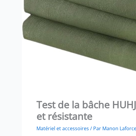
Test de la bâche HU
et résistante
Matériel et accessoires
/ Par
Manon Laforc