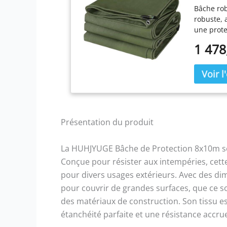
Bâche rob
avec de
robuste, 
une prote
et une ré
1 478
grammage 
fabriquée
bords mét
Ses attrib
résistanc
sans effo
œillets to
Présentation du produit
avec un c
garantit 
uniformém
La HUHJYUGE Bâche de Protection 8x10m se 
d'applica
Conçue pour résister aux intempéries, cet
vie quoti
pour divers usages extérieurs. Avec des di
les meubl
pour couvrir de grandes surfaces, que ce s
camping, 
dimension
des matériaux de construction. Son tissu e
à la taill
étanchéité parfaite et une résistance accrue
de traite