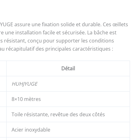
 donc une erreur d'environ 15 cm dans la longueur et la
YUGE assure une fixation solide et durable. Ces œillets
une installation facile et sécurisée. La bâche est
ès résistant, conçu pour supporter les conditions
eau récapitulatif des principales caractéristiques :
Détail
HUHJYUGE
8×10 mètres
Toile résistante, revêtue des deux côtés
Acier inoxydable