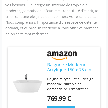
vos besoins. Elle intègre un système de trop-plein
moderne, garantissant sécurité et tranquillité d’esprit, tout
en offrant une élégance qui sublimera votre salle de bain.
Nous comprenons l’importance d’un espace de détente
optimal, et ce produit est dédié à vous offrir ce moment
de sérénité tant recherché.
Baignoire Moderne
Acrylique 150 x 75 cm
Autoportante Forme
Baignoire type îlot au design
Ovale Système de Trop-
moderne, durable et
Plein Blanche Havana
demande peu d'entretien
Couleur : blanc ; Matière :
769,99 €
acrylique sanitaire Capacité :
200 L ; Hauteur : 58 cm ;