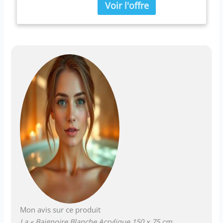
Largeur : 150 cm ; Longueur :
75 cm Faite en matières
durables et faciles à
entretenir pour conserver
tout son éclat pendant de
nombreuses années Vous
achetez : 1 x baignoire, 1 x
système de trop-plein, 1 x
tuyau de drainage ;
Installation requise
Mon avis sur ce produit
La « Baignoire Blanche Acrylique 150 x 75 cm