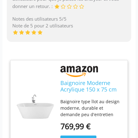
donner un retour. :
Notes des utilisateurs 5/5
Note de 5 pour 2 utilisateurs
Baignoire Moderne
Acrylique 150 x 75 cm
Autoportante Forme
Baignoire type îlot au design
Ovale Système de Trop-
moderne, durable et
Plein Blanche Havana
demande peu d'entretien
Couleur : blanc ; Matière :
769,99 €
acrylique sanitaire Capacité :
200 L ; Hauteur : 58 cm ;