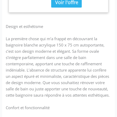
Largeur : 150 cm ; Longueur :
75 cm Faite en matières
durables et faciles à
entretenir pour conserver
tout son éclat pendant de
Design et esthétisme
nombreuses années Vous
achetez : 1 x baignoire, 1 x
La première chose qui m’a frappé en découvrant la
système de trop-plein, 1 x
baignoire blanche acrylique 150 x 75 cm autoportante,
tuyau de drainage ;
Installation requise
c’est son design moderne et élégant. Sa forme ovale
s’intègre parfaitement dans une salle de bain
contemporaine, apportant une touche de raffinement
indéniable. L’absence de structure apparente lui confère
un aspect épuré et minimaliste, caractéristique des pièces
de design moderne. Que vous souhaitiez rénover votre
salle de bain ou juste apporter une touche de nouveauté,
cette baignoire saura répondre à vos attentes esthétiques.
Confort et fonctionnalité