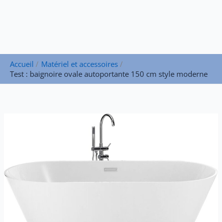
Accueil
Matériel et accessoires
Test : baignoire ovale autoportante 150 cm style moderne