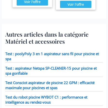
en hiver,
par mois ou plus tôt Il est
une cabine de douche,
pour les activités
confortablement installé
fabriqué avec du papier
veillez à fournir
aquatiques en plein air,
dans votre spa Blue Navy.
Dacron résistant facile à
suffisamment d'espace et
comme piscine pour
nettoyer, pour une
un drainage approprié.
enfants, comme bassin
filtration ultime.
L'installation en plein air
pour chiens.
Fonctionne avec tous les
raccourcit la durée de vie
modèles Intex PureSpa y
de la baignoire
compris 28403E, 28407E,
autoportante. Après
Autres articles dans la catégorie
28443E, 28453E, 28421E,
utilisation, séchez la
28423E, 28413E, et 28453E.
baignoire mobile bitte
Matériel et accessoires
Chaque filtre mesure 7,6 x
gründlich ab und
10,2 cm.
Conservez-le dans un
endroit propre et sec
dans la maison
Test : poolyPoly 3 en 1 aspirateur sans fil pour piscine et
spa
Test : aspirateur Netspa SP-CLEANER-15 pour piscine et
spa gonflable
Test Consciot aspirateur de piscine 22 GPM : efficacité
maximale pour piscines et spas
Test du robot piscine WYBOT C1 : performance et
intelligence au rendez-vous