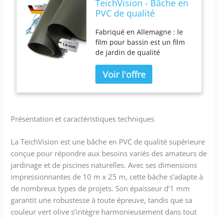
TeichVision - Bâche en
PVC de qualité
supérieure pour bassin
Fabriqué en Allemagne : le
- Vert olive - Épaisseur :
film pour bassin est un film
1 mm - 10 m x 25 m -
de jardin de qualité
Film PVC vert olive -
supérieure de TeichVision,
Convient pour les
qui est très élastique et
étangs, les biotopes,
indéchirable. 1 à 720 m² pour
les piscines naturelles
étang de jardin, ruisseau,
piscine naturelle ou pour
couverture. Qualité
Présentation et caractéristiques techniques
supérieure : le revêtement
pour bassin de jardin
La TeichVision est une bâche en PVC de qualité supérieure
convainc par sa durabilité et
conçue pour répondre aux besoins variés des amateurs de
sa résistance aux influences
extérieures telles que les
jardinage et de piscines naturelles. Avec ses dimensions
rayons UV, les intempéries et
impressionnantes de 10 m x 25 m, cette bâche s’adapte à
les substances chimiques.
de nombreux types de projets. Son épaisseur d’1 mm
(DIN 53361) Film résistant aux
garantit une robustesse à toute épreuve, tandis que sa
UV : grâce à ses propriétés,
couleur vert olive s’intègre harmonieusement dans tout
vous pourrez profiter