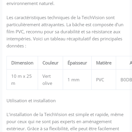
environnement naturel.
longtemps du film
d'étanchéité vert olive. Le film
Les caractéristiques techniques de la TeichVision sont
épais est compatible avec les
poissons et les plantes,
particulièrement attrayantes. La bâche est composée d’un
fabriqué en PVC régénéré et
film PVC, reconnu pour sa durabilité et sa résistance aux
sans cadmium. Polyvalent :
intempéries. Voici un tableau récapitulatif des principales
avec la bâche de bassin, vous
données :
pouvez facilement installer
votre bassin. Le film flexible
et imperméable s'adapte à
Dimension
Couleur
Épaisseur
Matière
différentes formes.
TEICHBEDARF24 - Nous vous
10 m x 25
Vert
proposons une large gamme
1 mm
PVC
B0DB
m
olive
de produits de qualité
supérieure pour vos projets
de jardin. Pour cela, nous
Utilisation et installation
proposons des
géomembranes (bâches de
L’installation de la TeichVision est simple et rapide, même
bassin), des géotextiles (toile
pour ceux qui ne sont pas experts en aménagement
de bassin et toile anti-
extérieur. Grâce à sa flexibilité, elle peut être facilement
mauvaises herbes) et