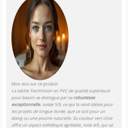
pour bassin de jardin
convainc par sa durabilité et
sa résistance aux influences
extérieures telles que les
rayons UV, les intempéries et
les substances chimiques.
(DIN 53361) Film résistant aux
UV : grâce à ses propriétés,
vous pourrez profiter
longtemps du film
d'étanchéité vert olive. Le film
épais est compatible avec les
poissons et les plantes,
fabriqué en PVC régénéré et
Mon avis sur ce produit
sans cadmium. Polyvalent :
La bâche TeichVision en PVC de qualité supérieure
avec la bâche de bassin, vous
pour bassin se distingue par sa
robustesse
pouvez facilement installer
votre bassin. Le film flexible
exceptionnelle
, notée 5/5, ce qui la rend idéale pour
et imperméable s'adapte à
les projets de longue durée, que ce soit pour un
différentes formes.
étang ou une piscine naturelle. Sa couleur vert olive
TEICHBEDARF24 - Nous vous
offre un aspect esthétique agréable, noté 4/5, qui se
proposons une large gamme