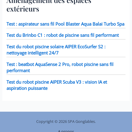
bâche industrielle tillvex
10,2 cm.
extérieurs
se replie facilement et de
manière compacte
lorsqu'elle n'est pas
utilisée. En quelques
Test : aspirateur sans fil Pool Blaster Aqua Balai Turbo Spa
étapes simples, la bâche
en tissu trouve sa place
Test du Brinbo C1 : robot de piscine sans fil performant
dans le coffre et est ainsi
toujours à portée de
main. La surface
Test du robot piscine solaire AIPER EcoSurfer S2 :
hydrofuge de la bâche
nettoyage intelligent 24/7
permet non seulement
une protection optimale
Test : beatbot AquaSense 2 Pro, robot piscine sans fil
au quotidien, mais aussi
une utilisation
performant
polyvalente comme sous-
couche de tente pour les
Test du robot piscine AIPER Scuba V3 : vision IA et
excursions de camping.
aspiration puissante
Copyright © 2026 SPA Gonglables.
A propos