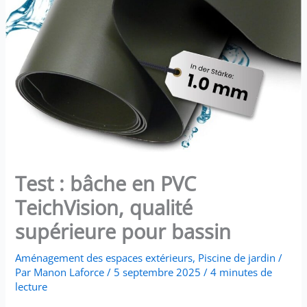
Test : bâche en PVC
TeichVision, qualité
supérieure pour bassin
Aménagement des espaces extérieurs
,
Piscine de jardin
/
Par
Manon Laforce
/
5 septembre 2025
/
4 minutes de
lecture