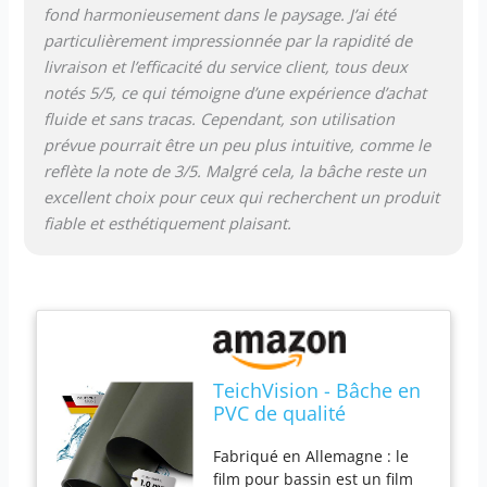
fond harmonieusement dans le paysage. J’ai été
de produits de qualité
particulièrement impressionnée par la rapidité de
supérieure pour vos projets
livraison et l’efficacité du service client, tous deux
de jardin. Pour cela, nous
proposons des
notés 5/5, ce qui témoigne d’une expérience d’achat
géomembranes (bâches de
fluide et sans tracas. Cependant, son utilisation
bassin), des géotextiles (toile
prévue pourrait être un peu plus intuitive, comme le
de bassin et toile anti-
reflète la note de 3/5. Malgré cela, la bâche reste un
mauvaises herbes) et
excellent choix pour ceux qui recherchent un produit
d'autres accessoires.
fiable et esthétiquement plaisant.
TeichVision - Bâche en
PVC de qualité
supérieure pour bassin
Fabriqué en Allemagne : le
- Vert olive - Épaisseur :
film pour bassin est un film
1 mm - 10 m x 25 m -