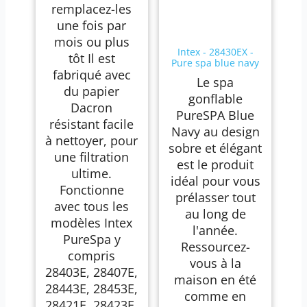
remplacez-les
une fois par
mois ou plus
Intex - 28430EX -
tôt Il est
Pure spa blue navy
fabriqué avec
4 places
Le spa
du papier
gonflable
Dacron
PureSPA Blue
résistant facile
Navy au design
à nettoyer, pour
sobre et élégant
une filtration
est le produit
ultime.
idéal pour vous
Fonctionne
prélasser tout
avec tous les
au long de
modèles Intex
l'année.
PureSpa y
Ressourcez-
compris
vous à la
28403E, 28407E,
maison en été
28443E, 28453E,
comme en
28421E, 28423E,