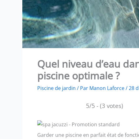
Quel niveau d’eau da
piscine optimale ?
Piscine de jardin
/ Par
Manon Laforce
/
28 
5/5 - (3 votes)
Garder une piscine en parfait état de fonct