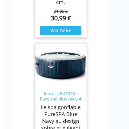
cm.
31,89 €
30,99 €
Intex - 28430EX -
Pure spa blue navy 4
places
Le spa gonflable
PureSPA Blue
Navy au design
sobre et élégant