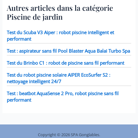
compris 28403E, 28407E,
vite que les trous
Autres articles dans la catégorie
28443E, 28453E, 28421E,
traditionnels, débit max
28423E, 28413E, et 28453E.
Piscine de jardin
19 L/min, sans gonflage,
Chaque filtre mesure 7,6 x
ce qui permet aux
10,2 cm.
utilisateurs de monter
rapidement la piscine et
Test du Scuba V3 Aiper : robot piscine intelligent et
de profiter de leur
performant
expérience aquatique Un
Spacieux Refuge de
Sérénité：Vous vous êtes
Test : aspirateur sans fil Pool Blaster Aqua Balai Turbo Spa
laissé emporter par la
chaleur de l'été et vous
Test du Brinbo C1 : robot de piscine sans fil performant
transpirez à grosses
gouttes ? Avec ses
dimensions de
Test du robot piscine solaire AIPER EcoSurfer S2 :
300cm×185cm×51cm et un
nettoyage intelligent 24/7
volume de 1893 litres, elle
peut accueillir
Test : beatbot AquaSense 2 Pro, robot piscine sans fil
confortablement 2
adultes et 3-4 enfants.
performant
Cette grande piscine
metal frame est un havre
dans votre jardin.
Organisez des batailles
d'eau ou détendez-vous
avec vos enfants au soleil.
Il y a de la place pour que
Copyright © 2026 SPA Gonglables.
chacun profite de son