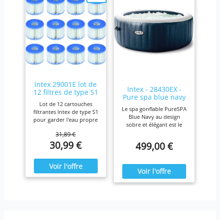
en mosaïque haute
définition et résistante
aux UV pour un look
esthétique. Lorsque l'eau
scintille, les couleurs et
les motifs semblables à
des carreaux s'animent et
vous transportent dans
une station balnéaire de
luxe. Améliorez votre
Intex 29001E lot de
extérieur : ne manquez
Intex - 28430EX -
12 filtres de type S1
pas cette pièce
Pure spa blue navy
exceptionnelle d'art
Lot de 12 cartouches
4 places
Le spa gonflable PureSPA
fonctionnel Rangement
filtrantes Intex de type S1
Blue Navy au design
Sans Effort：La piscine
pour garder l'eau propre
sobre et élégant est le
pliable hors sol en PVC
et fraîche. Pour une
produit idéal pour vous
est un jeu d'enfant !
31,89 €
efficacité maximale,
prélasser tout au long de
Seulement 4 étapes, et
30,99 €
499,00 €
nettoyez les cartouches
l'année. Ressourcez-vous
elle est prête à être
chaque semaine et
à la maison en été comme
rangée. La piscine
remplacez-les une fois
en hiver,
tubulaire se rétrécit
par mois ou plus tôt Il est
confortablement installé
jusqu'à 75% de sa taille
fabriqué avec du papier
dans votre spa Blue Navy.
initiale. Et les trous de
Dacron résistant facile à
drainage en forme de L ?
nettoyer, pour une
Les piscines
filtration ultime.
rectangulaires hors sol
Fonctionne avec tous les
sont géniales ! Elles
modèles Intex PureSpa y
évacuent l'eau 32 % plus