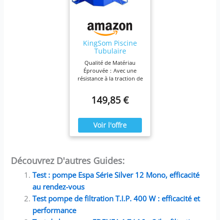
KingSom Piscine
Tubulaire
rectangulaire,Piscin
Qualité de Matériau
e hors Sol
Éprouvée：Avec une
rectangulaire,Surdi
résistance à la traction de
mensionné et
530 PSI et un vinyle
Épaissi,Piscine
laminé à 5 couches couplé
149,85 €
Metal Frame Piscine
à un tissu polyester haut
Tubulaire,Facile à
module. Des tests de
Ranger,Piscine
fatigue rigoureux
Pliable,Piscine
montrent que le matériau
Adulte, 300 x 185 x
peut supporter plus de
51 cm
12.000 cycles de charge
sans faillir. KingSom
piscine hors sol est donc
Découvrez D'autres Guides:
trois fois plus durable
que les matériaux
Test : pompe Espa Série Silver 12 Mono, efficacité
habituels du marché pour
au rendez-vous
les piscines gonflables.
Cela garantit que votre
Test pompe de filtration T.I.P. 400 W : efficacité et
pliable piscine
performance
rectangulaire tubulaire
restera en parfait état