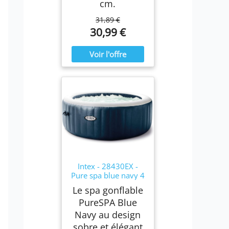
cm.
31,89 €
30,99 €
Intex - 28430EX -
Pure spa blue navy 4
places
Le spa gonflable
PureSPA Blue
Navy au design
sobre et élégant