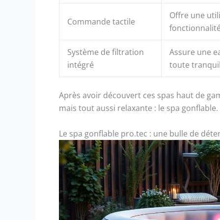
Offre une util
Commande tactile
fonctionnalit
Système de filtration
Assure une ea
intégré
toute tranquil
Après avoir découvert ces spas haut de ga
mais tout aussi relaxante : le spa gonflable.
Le spa gonflable pro.tec : une bulle de déte