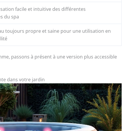
isation facile et intuitive des différentes
és du spa
u toujours propre et saine pour une utilisation en
lité
mme, passons à présent à une version plus accessible
nte dans votre jardin