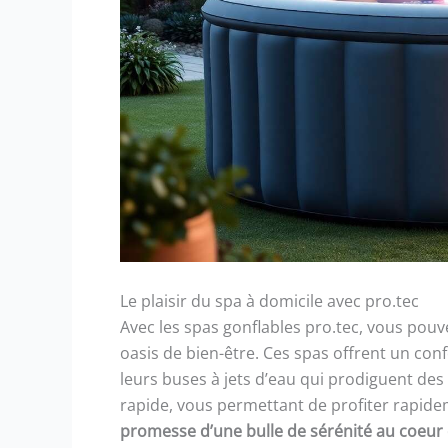
Le plaisir du spa à domicile avec pro.tec
Avec les spas gonflables pro.tec, vous pouv
oasis de bien-être. Ces spas offrent un co
leurs buses à jets d’eau qui prodiguent des 
rapide, vous permettant de profiter rapid
promesse d’une bulle de sérénité au coeur d