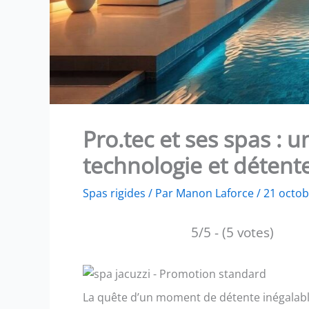
Pro.tec et ses spas : 
technologie et détent
Spas rigides
/ Par
Manon Laforce
/
21 octo
5/5 - (5 votes)
La quête d’un moment de détente inégalable