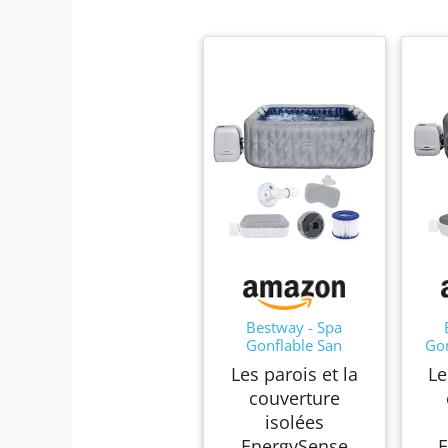
Bestway - Spa
Gonflable San
Gon
Francisco Smart
Sma
Les parois et la
Le
HydroJet Pro
Effi
couverture
Efficacité énergétique
ave
avec Application de
con
isolées
contrôle pour 5 à 7
Pers
EnergySense