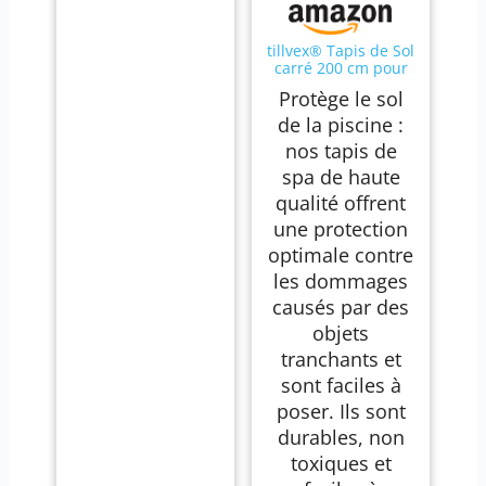
tillvex® Tapis de Sol
carré 200 cm pour
Spa | Tapis de
Protège le sol
Protection
Thermique pour
de la piscine :
Jacuzzi et Piscine |
nos tapis de
sous-Couche
Isolante | Plaque de
spa de haute
Sol Antichoc (Noir)
qualité offrent
une protection
optimale contre
les dommages
causés par des
objets
tranchants et
sont faciles à
poser. Ils sont
durables, non
toxiques et