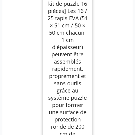
Puzzle Isolant et
kit de puzzle 16
antidérapant |
pièces] Les 16 /
Protection pour
extérieur &
25 tapis EVA (51
Whirlpool Gonflable
× 51 cm / 50 ×
50 cm chacun,
1 cm
d'épaisseur)
peuvent être
assemblés
rapidement,
proprement et
sans outils
grâce au
système puzzle
pour former
une surface de
protection
ronde de 200
cm de