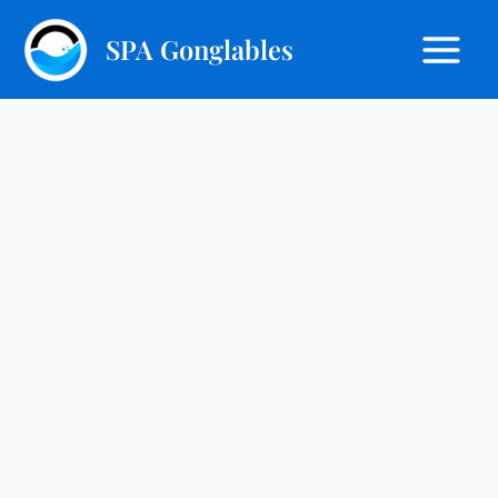
Aller
R
au
SPA Gonglables
e
contenu
c
h
e
r
c
h
e
r