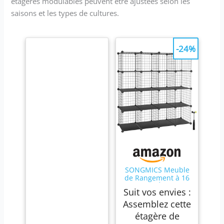
étagères modulables peuvent être ajustées selon les
saisons et les types de cultures.
-24%
SONGMICS Meuble
de Rangement à 16
Cubes, Étagère
Suit vos envies :
Modulable en Fil
Métallique, avec
Assemblez cette
Supports de Fond,
étagère de
pour Chaussures,