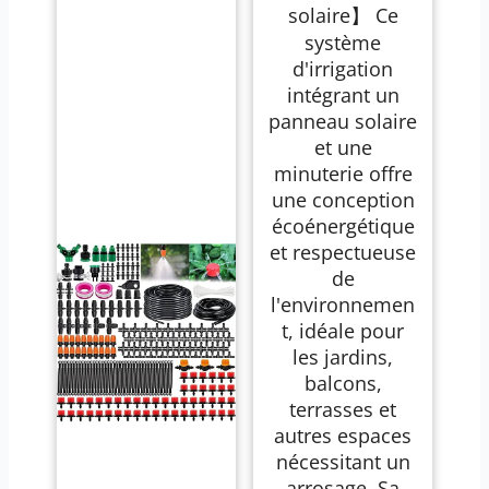
Solaire,
solaire】 Ce
Automatique pour
système
20 Plantes en Pot
avec 15M Tuyau
d'irrigation
Arrosage,
intégrant un
Programmateur
Arrosage
panneau solaire
Automatique pour
et une
Vacances Balcon
minuterie offre
une conception
écoénergétique
et respectueuse
de
l'environnemen
t, idéale pour
les jardins,
balcons,
terrasses et
autres espaces
nécessitant un
arrosage. Sa