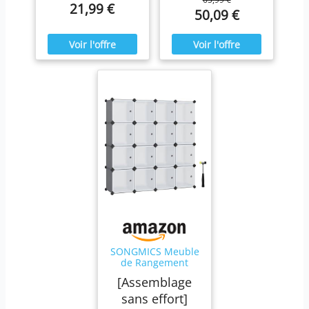
21,99 €
50,09 €
SONGMICS Meuble
de Rangement
Modulable, 16
[Assemblage
Cubes, Étagère en
Plastique, avec
sans effort]
Portes, pour