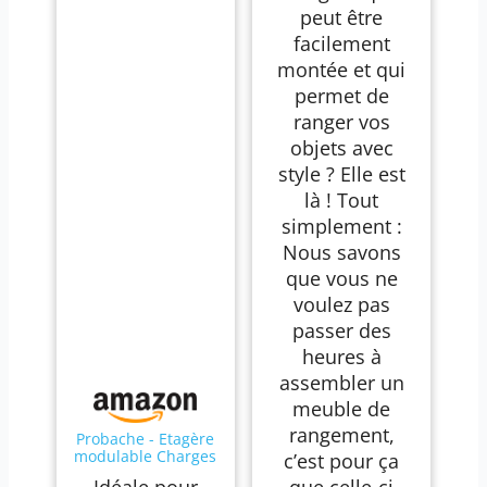
peut être
facilement
montée et qui
permet de
ranger vos
objets avec
style ? Elle est
là ! Tout
simplement :
Nous savons
que vous ne
voulez pas
passer des
heures à
assembler un
meuble de
rangement,
Probache - Etagère
modulable Charges
c’est pour ça
Lourdes en métal 5
Idéale pour
que celle-ci