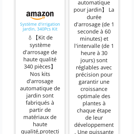
automatique
pour jardin】 La
durée
d'arrosage (de 1
Système d'irrigation
Jardin, 340Pcs Kit
seconde à 60
d'irrigation Goutte,
💧【Kit de
minutes) et
55m+15m Kit
Arrosage
système
l'intervalle (de 1
Automatique,Kit
d'arrosage de
heure à 30
d'irrigation Goutte à
Goutte Système
haute qualité
jours) sont
d'irrigation pour
340 pièces】
réglables avec
Jardin pour Jardin
pelouse Serre
Nos kits
précision pour
Plantes
d'arrosage
garantir une
automatique de
croissance
jardin sont
optimale des
fabriqués à
plantes à
partir de
chaque étape
matériaux de
de leur
haute
développement
qualité,protecti
. Une puissante