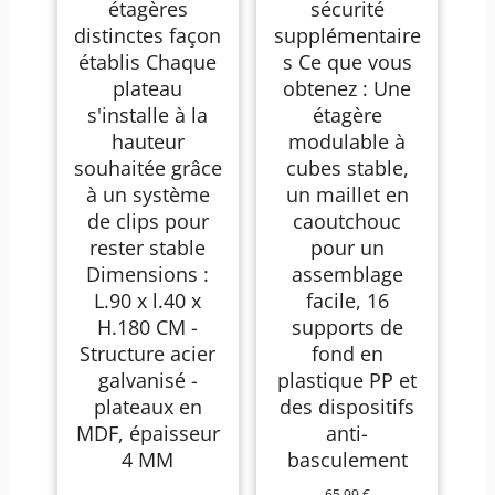
étagères
sécurité
distinctes façon
supplémentaire
établis Chaque
s Ce que vous
plateau
obtenez : Une
s'installe à la
étagère
hauteur
modulable à
souhaitée grâce
cubes stable,
à un système
un maillet en
de clips pour
caoutchouc
rester stable
pour un
Dimensions :
assemblage
L.90 x l.40 x
facile, 16
H.180 CM -
supports de
Structure acier
fond en
galvanisé -
plastique PP et
plateaux en
des dispositifs
MDF, épaisseur
anti-
4 MM
basculement
65,99 €