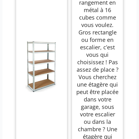
Livres, Jouets,
rangement en
Vêtements, Salle de
métal à 16
Bain, Salon, 31 x
123 x 123 cm, Noir
cubes comme
LPI44H
vous voulez.
Gros rectangle
ou forme en
escalier, c’est
vous qui
choisissez ! Pas
assez de place ?
Vous cherchez
une étagère qui
peut être placée
dans votre
garage, sous
votre escalier
ou dans la
chambre ? Une
étagère qui