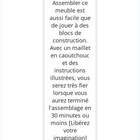
Assembler ce
Vêtements,
Chaussures, Livres,
meuble est
Assemblage Facile,
aussi facile que
Gris LPC443G01
de jouer à des
blocs de
construction.
Avec un maillet
en caoutchouc
et des
instructions
illustrées, vous
serez très fier
lorsque vous
aurez terminé
l'assemblage en
30 minutes ou
moins [Libérez
votre
imagination]