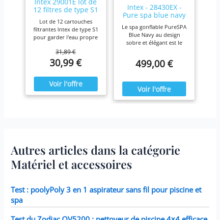
Intex 29001E lot de
Intex - 28430EX -
12 filtres de type S1
Pure spa blue navy
Lot de 12 cartouches
4 places
Le spa gonflable PureSPA
filtrantes Intex de type S1
Blue Navy au design
pour garder l'eau propre
sobre et élégant est le
et fraîche. Pour une
produit idéal pour vous
31,89 €
efficacité maximale,
prélasser tout au long de
30,99 €
499,00 €
nettoyez les cartouches
l'année. Ressourcez-vous
chaque semaine et
à la maison en été comme
remplacez-les une fois
en hiver,
par mois ou plus tôt Il est
confortablement installé
fabriqué avec du papier
dans votre spa Blue Navy.
Dacron résistant facile à
nettoyer, pour une
filtration ultime.
Fonctionne avec tous les
modèles Intex PureSpa y
compris 28403E, 28407E,
Autres articles dans la catégorie
28443E, 28453E, 28421E,
28423E, 28413E, et 28453E.
Matériel et accessoires
Chaque filtre mesure 7,6 x
10,2 cm.
Test : poolyPoly 3 en 1 aspirateur sans fil pour piscine et
spa
Test du Zodiac OV5200 : nettoyeur de piscine 4×4 efficace