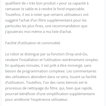
déplacer facilement dans la
qualifient de « très bon produit » pour sa capacité à
piscine, sans risque de se
ramasser le sable et à rendre le fond impeccable.
coincer. Connectivité :
Toutefois, il est à noter que certains utilisateurs ont
L'application mobile
MyDolphin Plus vous permet
suggéré l’achat d’un filtre supplémentaire pour les
de piloter votre robot :
particules les plus fines, une recommandation que
définissez les horaires de
j’ajouterais moi-même à ma liste d’achat.
nettoyage, démarrez votre
robot, recevez des alertes en
Facilité d’utilisation et commodité
temps réel et bien plus.
Garantie longue 3 ans : Pour
Le robot se distingue par sa fonction Drop-and-Go,
vous proposer un service
rendant l’installation et l’utilisation extrêmement simples.
exceptionnel, une garantie
de 2 ans est assurée sur ce
En quelques minutes, il est prêt à être immergé, sans
robot de piscine
besoin de programmation complexe. Les commentaires
des utilisateurs abondent dans ce sens, louant sa facilité
d’utilisation. Toutefois, l’un des rares bémols est le
processus de nettoyage du filtre, qui, bien que rapide,
pourrait bénéficier d’une simplification supplémentaire
pour améliorer l’expérience utilisateur.