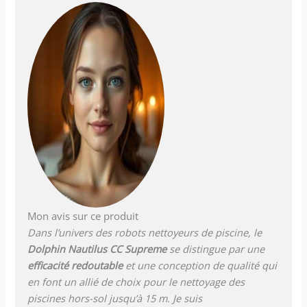
robot peut être facilement
retiré pour être nettoyé. Il
suffit d'ouvrir le couvercle, de
sortir le panier et le rincer à
l'eau claire. Câble Swivel anti-
entortillement : Ce système
de pivot sur câble permet à
votre robot piscine de se
déplacer facilement dans la
piscine, sans risque de se
coincer. Connectivité :
L'application mobile
MyDolphin Plus vous permet
de piloter votre robot :
définissez les horaires de
Mon avis sur ce produit
nettoyage, démarrez votre
Dans l’univers des robots nettoyeurs de piscine, le
robot, recevez des alertes en
Dolphin Nautilus CC Supreme
se distingue par une
temps réel et bien plus.
Garantie longue 3 ans : Pour
efficacité redoutable
et une conception de qualité qui
vous proposer un service
en font un allié de choix pour le nettoyage des
exceptionnel, une garantie
piscines hors-sol jusqu’à 15 m. Je suis