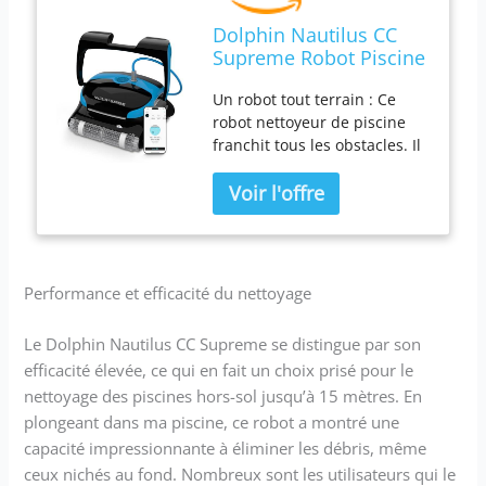
Dolphin Nautilus CC
Supreme Robot Piscine
Hors Sol Jusqu’à 15 m
Un robot tout terrain : Ce
avec App, Nettoyage
robot nettoyeur de piscine
Fond, parois et Ligne
franchit tous les obstacles. Il
d'eau, Aspiration
se déplace facilement au
Puissante, Système de
fond de la piscine, grimpe
Filtration Ultra-Fine
aux parois et nettoie la ligne
d'eau. Entretien facile des
filtres: Grâce à l'accès par le
haut du robot, le filtre du
Performance et efficacité du nettoyage
robot peut être facilement
retiré pour être nettoyé. Il
Le Dolphin Nautilus CC Supreme se distingue par son
suffit d'ouvrir le couvercle, de
efficacité élevée, ce qui en fait un choix prisé pour le
sortir le panier et le rincer à
l'eau claire. Câble Swivel anti-
nettoyage des piscines hors-sol jusqu’à 15 mètres. En
entortillement : Ce système
plongeant dans ma piscine, ce robot a montré une
de pivot sur câble permet à
capacité impressionnante à éliminer les débris, même
votre robot piscine de se
ceux nichés au fond. Nombreux sont les utilisateurs qui le