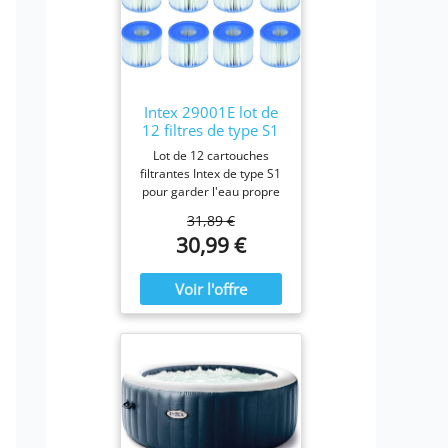
Intex 29001E lot de
12 filtres de type S1
Lot de 12 cartouches
filtrantes Intex de type S1
pour garder l'eau propre
et fraîche. Pour une
31,89 €
efficacité maximale,
30,99 €
nettoyez les cartouches
chaque semaine et
remplacez-les une fois par
mois ou plus tôt Il est
fabriqué avec du papier
Dacron résistant facile à
nettoyer, pour une
filtration ultime.
Fonctionne avec tous les
modèles Intex PureSpa y
compris 28403E, 28407E,
28443E, 28453E, 28421E,