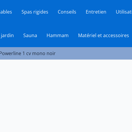
lables
Spas rigides
Conseils
Entretien
Utilisa
 jardin
Sauna
Hammam
Matériel et accessoires
owerline 1 cv mono noir