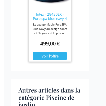
28423E, 28413E, et
28453E. Chaque filtre
mesure 7,6 x 10,2 cm.
Intex - 28430EX -
Pure spa blue navy 4
places
Le spa gonflable PureSPA
Blue Navy au design sobre
et élégant est le produit
idéal pour vous prélasser
tout au long de l'année.
499,00 €
Ressourcez-vous à la
maison en été comme en
hiver, confortablement
installé dans votre spa
Blue Navy.
Autres articles dans la
catégorie Piscine de
jardin