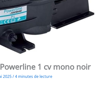
owerline 1 cv mono noir
ai 2025
/
4 minutes de lecture