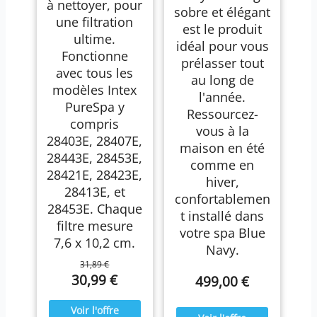
à nettoyer, pour
sobre et élégant
une filtration
est le produit
ultime.
idéal pour vous
Fonctionne
prélasser tout
avec tous les
au long de
modèles Intex
l'année.
PureSpa y
Ressourcez-
compris
vous à la
28403E, 28407E,
maison en été
28443E, 28453E,
comme en
28421E, 28423E,
hiver,
28413E, et
confortablemen
28453E. Chaque
t installé dans
filtre mesure
votre spa Blue
7,6 x 10,2 cm.
Navy.
31,89 €
30,99 €
499,00 €