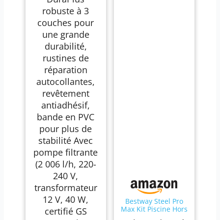
robuste à 3
couches pour
une grande
durabilité,
rustines de
réparation
autocollantes,
revêtement
antiadhésif,
bande en PVC
pour plus de
stabilité Avec
pompe filtrante
(2 006 l/h, 220-
240 V,
transformateur
12 V, 40 W,
Bestway Steel Pro
Max Kit Piscine Hors
certifié GS
Sol - 305 cm x 200