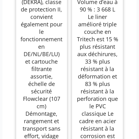
(DEKRA), classe
Volume d’eau à
cm x 84 cm - Gris
de protection II,
90 % : 3 668 L
convient
Le liner
également pour
amélioré triple
le
couche en
fonctionnement
Tritech est 15 %
en
plus résistant
DE/NL/BE/LU)
aux déchirures,
et cartouche
33 % plus
filtrante
résistant à la
assortie,
déformation et
échelle de
83 % plus
sécurité
résistant à la
Flowclear (107
perforation que
cm)
le PVC
Démontage,
classique Le
rangement et
cadre en acier
transport sans
résistant à la
effort, vidage
corrosion est