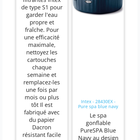
de type S1 pour
garder l'eau
propre et
fraîche. Pour
une efficacité
maximale,
nettoyez les
cartouches
chaque
semaine et
remplacez-les
une fois par
mois ou plus
Intex - 28430EX -
tôt Il est
Pure spa blue navy
fabriqué avec
4 places
Le spa
du papier
gonflable
Dacron
PureSPA Blue
résistant facile
Navy au design