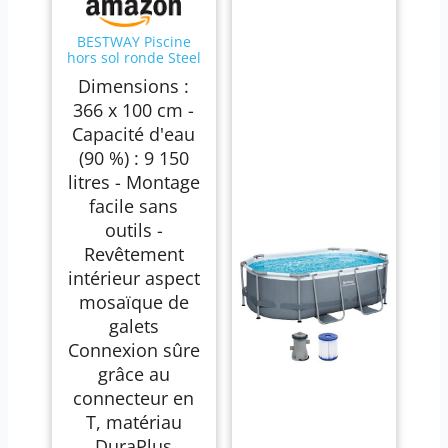
BESTWAY Piscine
hors sol ronde Steel
Pro Max 366 x 100
Dimensions :
cm
366 x 100 cm -
Capacité d'eau
(90 %) : 9 150
litres - Montage
facile sans
outils -
Revêtement
intérieur aspect
mosaïque de
galets
Connexion sûre
grâce au
connecteur en
T, matériau
DuraPlus