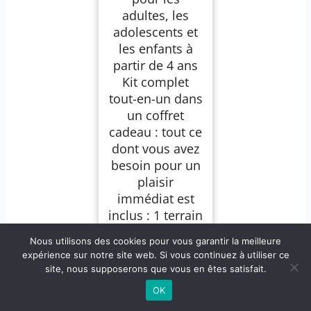
adultes, les
adolescents et
les enfants à
partir de 4 ans
Kit complet
tout-en-un dans
un coffret
cadeau : tout ce
dont vous avez
besoin pour un
plaisir
immédiat est
inclus : 1 terrain
de jeu XXL Tic-
Nous utilisons des cookies pour vous garantir la meilleure
Tac-Toe, 10
expérience sur notre site web. Si vous continuez à utiliser ce
balles, 2 sacs
site, nous supposerons que vous en êtes satisfait.
de lestage, 2
OK
cordes, 2