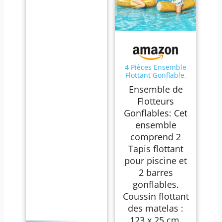
4 Pièces Ensemble
Flottant Gonflable,
Gonflable Flottant
Ensemble de
Jouet D'aviron, Jeu
de Combat Flo-ttant
Flotteurs
Gon-flable pour
Gonflables: Cet
Piscine, Bataille
Bûche Piscine, Idéal
ensemble
pour Fêtes D'été,
comprend 2
Plage et Piscine
Tapis flottant
pour piscine et
2 barres
gonflables.
Coussin flottant
des matelas :
123 x 25 cm,