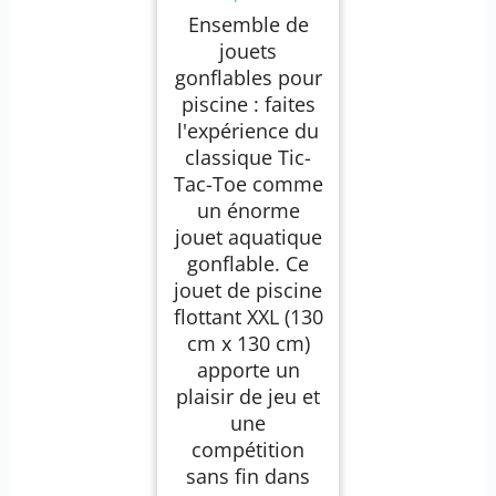
gonflables, géants
Ensemble de
et flottants avec 10
balles pour adultes
jouets
et enfants, jeu de
gonflables pour
fête
piscine : faites
l'expérience du
classique Tic-
Tac-Toe comme
un énorme
jouet aquatique
gonflable. Ce
jouet de piscine
flottant XXL (130
cm x 130 cm)
apporte un
plaisir de jeu et
une
compétition
sans fin dans