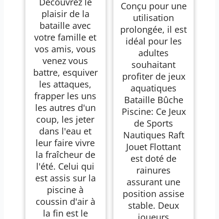
Découvrez le
Conçu pour une
Adultes Pool Party
plaisir de la
Bouée Piscine
utilisation
Canoë pour Adultes
bataille avec
prolongée, il est
et Enfants
votre famille et
idéal pour les
vos amis, vous
adultes
venez vous
souhaitant
battre, esquiver
profiter de jeux
les attaques,
aquatiques
frapper les uns
Bataille Bûche
les autres d'un
Piscine: Ce Jeux
coup, les jeter
de Sports
dans l'eau et
Nautiques Raft
leur faire vivre
Jouet Flottant
la fraîcheur de
est doté de
l'été. Celui qui
rainures
est assis sur la
assurant une
piscine à
position assise
coussin d'air à
stable. Deux
la fin est le
joueurs