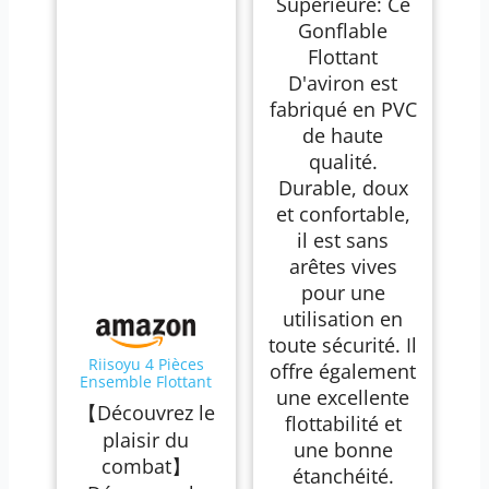
Supérieure: Ce
Gonflable
Flottant
D'aviron est
fabriqué en PVC
de haute
qualité.
Durable, doux
et confortable,
il est sans
arêtes vives
pour une
utilisation en
toute sécurité. Il
Riisoyu 4 Pièces
offre également
Ensemble Flottant
une excellente
Gonflable Jouets,
【Découvrez le
Bouée Gonflable Jeu
flottabilité et
de Combat avec 2
plaisir du
une bonne
Pagaies Bataille
combat】
Bûche Piscine
étanchéité.
Radeaux Enfants