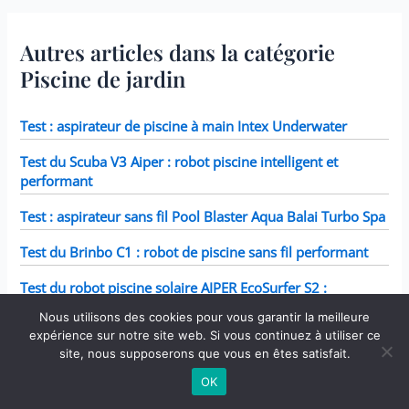
Autres articles dans la catégorie
Piscine de jardin
Test : aspirateur de piscine à main Intex Underwater
Test du Scuba V3 Aiper : robot piscine intelligent et
performant
Test : aspirateur sans fil Pool Blaster Aqua Balai Turbo Spa
Test du Brinbo C1 : robot de piscine sans fil performant
Test du robot piscine solaire AIPER EcoSurfer S2 :
nettoyage intelligent 24/7
Nous utilisons des cookies pour vous garantir la meilleure
expérience sur notre site web. Si vous continuez à utiliser ce
site, nous supposerons que vous en êtes satisfait.
OK