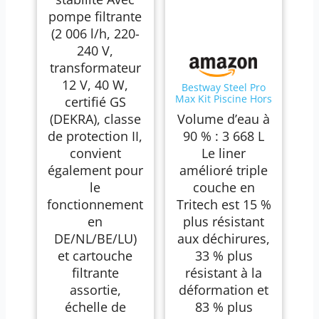
pompe filtrante
(2 006 l/h, 220-
240 V,
transformateur
12 V, 40 W,
Bestway Steel Pro
Max Kit Piscine Hors
certifié GS
Sol - 305 cm x 200
(DEKRA), classe
Volume d’eau à
cm x 84 cm - Gris
de protection II,
90 % : 3 668 L
convient
Le liner
également pour
amélioré triple
le
couche en
fonctionnement
Tritech est 15 %
en
plus résistant
DE/NL/BE/LU)
aux déchirures,
et cartouche
33 % plus
filtrante
résistant à la
assortie,
déformation et
échelle de
83 % plus