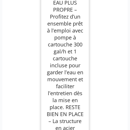
EAU PLUS
cm avec Pompe
Filtrante – pour
PROPRE –
Enfants – Structure
Profitez d’un
Stable – Certifiée
TÜV CE en 16582 –
ensemble prêt
Stone Pool – Gris
à l’emploi avec
pompe à
cartouche 300
gal/h et 1
cartouche
incluse pour
garder l’eau en
mouvement et
faciliter
l’entretien dès
la mise en
place. RESTE
BIEN EN PLACE
– La structure
en acier