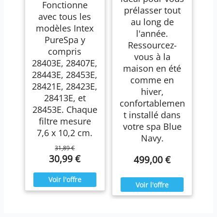
Fonctionne
prélasser tout
avec tous les
au long de
modèles Intex
l'année.
PureSpa y
Ressourcez-
compris
vous à la
28403E, 28407E,
maison en été
28443E, 28453E,
comme en
28421E, 28423E,
hiver,
28413E, et
confortablemen
28453E. Chaque
t installé dans
filtre mesure
votre spa Blue
7,6 x 10,2 cm.
Navy.
31,89 €
30,99 €
499,00 €