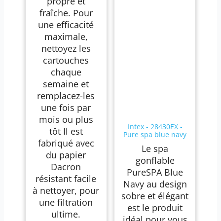
propre et
fraîche. Pour
une efficacité
maximale,
nettoyez les
cartouches
chaque
semaine et
remplacez-les
une fois par
mois ou plus
Intex - 28430EX -
tôt Il est
Pure spa blue navy
fabriqué avec
4 places
Le spa
du papier
gonflable
Dacron
PureSPA Blue
résistant facile
Navy au design
à nettoyer, pour
sobre et élégant
une filtration
est le produit
ultime.
idéal pour vous