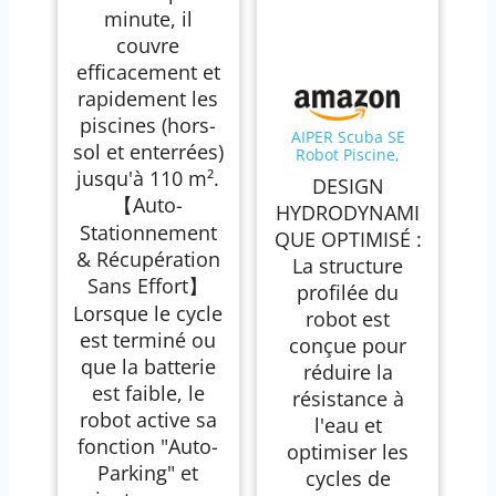
minute, il
couvre
efficacement et
rapidement les
piscines (hors-
AIPER Scuba SE
sol et enterrées)
Robot Piscine,
Aspirateur Piscine
jusqu'à 110 m².
DESIGN
sans Fil, 90 Minutes
【Auto-
de Nettoyage,
HYDRODYNAMI
Stationnement
Stationnement
QUE OPTIMISÉ :
Automatique,
& Récupération
Nettoyeur de
La structure
Piscine Compact et
Sans Effort】
profilée du
Léger, Idéal pour
Lorsque le cycle
Les Piscines Hors
robot est
Sol 80㎡
est terminé ou
conçue pour
que la batterie
réduire la
est faible, le
résistance à
robot active sa
l'eau et
fonction "Auto-
optimiser les
Parking" et
cycles de