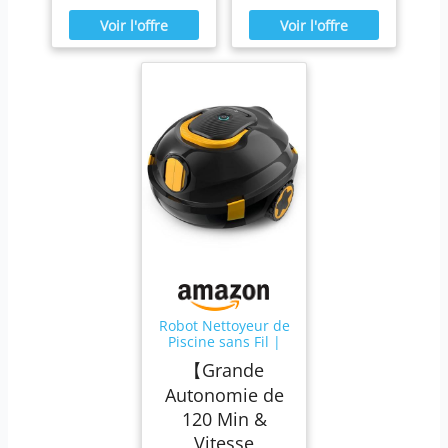
Robot Nettoyeur de
Piscine sans Fil |
Aspirateur de
【Grande
Piscine
Automatique, 120
Autonomie de
Min d'autonomie,
120 Min &
Auto-Stationnement
& Ultra Léger |
Vitesse