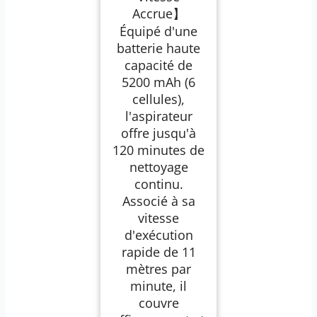
Robot pour Piscine
Accrue】
Hors-Sol ou
Enterrée à Fond Plat
Équipé d'une
jusqu'à 110 m²(n)
batterie haute
capacité de
5200 mAh (6
cellules),
l'aspirateur
offre jusqu'à
120 minutes de
nettoyage
continu.
Associé à sa
vitesse
d'exécution
rapide de 11
mètres par
minute, il
couvre