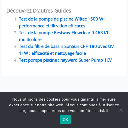
Découvrez D'autres Guides:
Test de la pompe de piscine Wiltec 1500 W :
performance et filtration efficaces
Test de la pompe Bestway Flowclear 9.463 l/h
multicolore
Test du filtre de bassin SunSun CPF-180 avec UV
11W : efficacité et nettoyage facile
Test pompe piscine : hayward Super Pump 1CV
Nous utilisons des cookies pour vous garantir la meilleure
expérience sur notre site web. Si vous continuez à utiliser ce
site, nous supposerons que vous en êtes satisfait.
OK