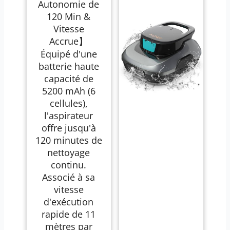
Automatique, 120
Autonomie de
Min d'autonomie,
120 Min &
Auto-Stationnement
& Ultra Léger |
Vitesse
Robot pour Piscine
Accrue】
Hors-Sol ou
Enterrée à Fond Plat
Équipé d'une
jusqu'à 110 m²(bl)
batterie haute
capacité de
5200 mAh (6
cellules),
l'aspirateur
offre jusqu'à
120 minutes de
nettoyage
continu.
Associé à sa
vitesse
d'exécution
rapide de 11
mètres par