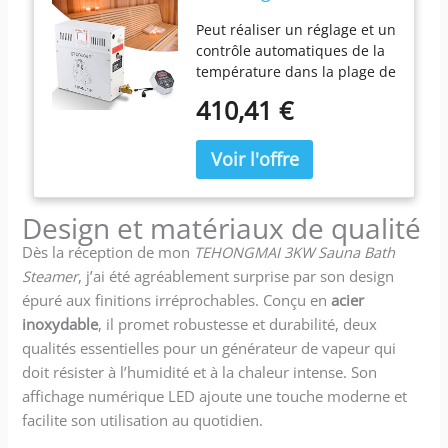
hammam, générateur
Peut réaliser un réglage et un
de Vapeur 4.5KW 220V
contrôle automatiques de la
Douche Sauna
température dans la plage de
Chauffage de Bain de
35 à 55 ° C (95 à 131 ° F), et il
Vapeur pour la Maison
410,41 €
peut également réaliser un
hôtel Salon de beauté
temps d'arrêt automatique
Sauna Spa
en 1 à 60 minutes. Appliquez
la technologie de contrôle
numérique, dites adieu au
Design et matériaux de qualité
bouton traditionnel, à la
température et à l'heure de
Dès la réception de mon
TEHONGMAI 3KW Sauna Bath
l'affichage LED. Avec un
Steamer
, j’ai été agréablement surprise par son design
réservoir d'eau agrandi, 20 %
épuré aux finitions irréprochables. Conçu en
acier
plus grand que le réservoir
inoxydable
, il promet robustesse et durabilité, deux
d'eau ordinaire, l'effet de
vapeur est meilleur. Soupape
qualités essentielles pour un générateur de vapeur qui
de surpression de 1,2 BAR
doit résister à l’humidité et à la chaleur intense. Son
pour éviter le blocage de la
affichage numérique LED ajoute une touche moderne et
sortie de vapeur et
facilite son utilisation au quotidien.
l'expansion du réservoir