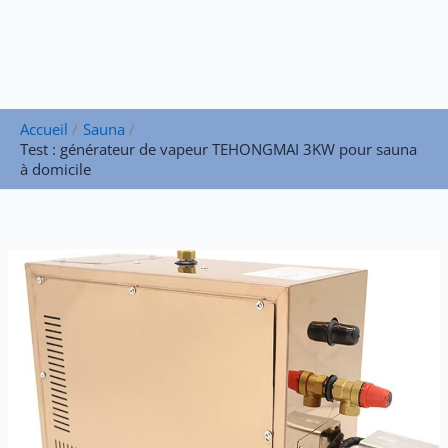
Accueil
Sauna
Test : générateur de vapeur TEHONGMAI 3KW pour sauna
à domicile