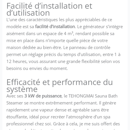
intérieur. Lorsque la
Facilité d’installation et
température atteint une
d’utilisation
certaine hauteur, il s'éteint
automatiquement, afin de ne
L’une des caractéristiques les plus appréciables de ce
pas provoquer de fuite
modèle est sa
facilité d’installation
. Le générateur s’intègre
d'électricité. Il dispose
aisément dans un espace de 4 m³, rendant possible sa
également d'une protection
mise en place dans n’importe quelle pièce de votre
contre le manque d'eau,
maison dédiée au bien-être. Le panneau de contrôle
d'une protection contre les
permet un réglage précis du temps d’utilisation, entre 1 à
températures élevées pour
12 heures, vous assurant une grande flexibilité selon vos
éviter la combustion à sec et
d'une protection contre les
besoins ou envies du moment.
surtensions.
Efficacité et performance du
système
Avec ses
3 kW de puissance
, le TEHONGMAI Sauna Bath
Steamer se montre extrêmement performant. Il génère
rapidement une vapeur dense et agréable sans être
étouffante, idéal pour recréer l’atmosphère d’un spa
professionnel chez soi. Grâce à cela, je me suis offert des