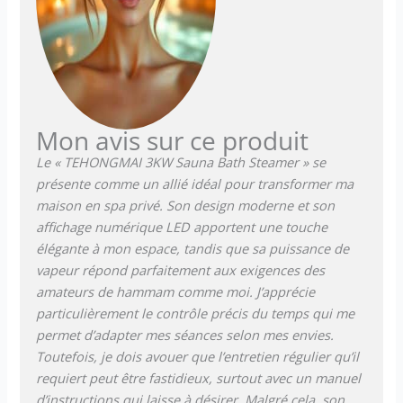
sortie de vapeur et
l'expansion du réservoir
intérieur. Lorsque la
température atteint une
certaine hauteur, il s'éteint
automatiquement, afin de ne
pas provoquer de fuite
Mon avis sur ce produit
d'électricité. Il dispose
Le « TEHONGMAI 3KW Sauna Bath Steamer » se
également d'une protection
présente comme un allié idéal pour transformer ma
contre le manque d'eau,
maison en spa privé. Son design moderne et son
d'une protection contre les
températures élevées pour
affichage numérique LED apportent une touche
éviter la combustion à sec et
élégante à mon espace, tandis que sa puissance de
d'une protection contre les
vapeur répond parfaitement aux exigences des
surtensions.
amateurs de hammam comme moi. J’apprécie
particulièrement le contrôle précis du temps qui me
permet d’adapter mes séances selon mes envies.
Toutefois, je dois avouer que l’entretien régulier qu’il
requiert peut être fastidieux, surtout avec un manuel
d’instructions qui laisse à désirer. Malgré cela, son