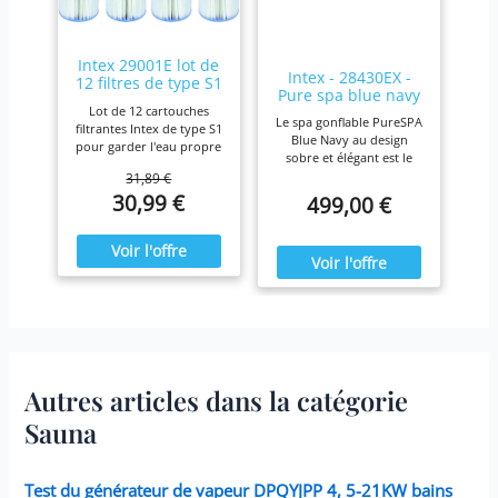
spa a une triple
protection : surchauffe,
marche à sec et
surpression
Intex 29001E lot de
Intex - 28430EX -
12 filtres de type S1
Pure spa blue navy
Lot de 12 cartouches
4 places
Le spa gonflable PureSPA
filtrantes Intex de type S1
Blue Navy au design
pour garder l'eau propre
sobre et élégant est le
et fraîche. Pour une
produit idéal pour vous
31,89 €
efficacité maximale,
prélasser tout au long de
30,99 €
499,00 €
nettoyez les cartouches
l'année. Ressourcez-vous
chaque semaine et
à la maison en été comme
remplacez-les une fois
en hiver,
par mois ou plus tôt Il est
confortablement installé
fabriqué avec du papier
dans votre spa Blue Navy.
Dacron résistant facile à
nettoyer, pour une
filtration ultime.
Fonctionne avec tous les
modèles Intex PureSpa y
compris 28403E, 28407E,
Autres articles dans la catégorie
28443E, 28453E, 28421E,
28423E, 28413E, et 28453E.
Sauna
Chaque filtre mesure 7,6 x
10,2 cm.
Test du générateur de vapeur DPQYJPP 4, 5-21KW bains