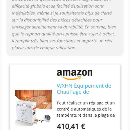
efficacité globale et sa facilité d’utilisation sont
indéniables, même si je souhaiterais plus de clarté
sur la disponibilité des pièces détachées pour
envisager sereinement sa durabilité. En somme, bien
que le rapport qualité-prix puisse être sujet à débat,
il remplit très bien ses fonctions et apporte un réel
plaisir lors de chaque utilisation.
WXHN Équipement de
Chauffage de
hammam, générateur
Peut réaliser un réglage et un
de Vapeur 4.5KW 220V
contrôle automatiques de la
Douche Sauna
température dans la plage de
Chauffage de Bain de
35 à 55 ° C (95 à 131 ° F), et il
Vapeur pour la Maison
410,41 €
peut également réaliser un
hôtel Salon de beauté