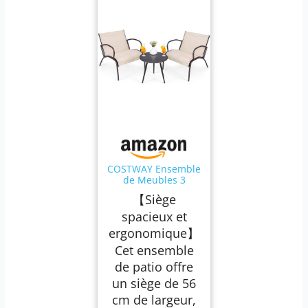
COSTWAY Ensemble
de Meubles 3
Pièces d'Extérieur,
【Siège
Salon de Jardin
Fauteuils et Table
spacieux et
en Aluminium
ergonomique】
Métal avec Siège
Incurvé en Tissu,
Cet ensemble
pour Jardin, Patio,
de patio offre
Bord de la Piscine
un siège de 56
cm de largeur,