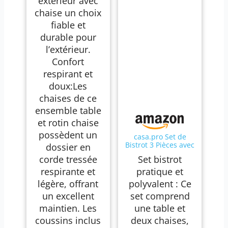
exterieur avec
chaise un choix
fiable et
durable pour
l’extérieur.
Confort
respirant et
doux:Les
chaises de ce
ensemble table
et rotin chaise
possèdent un
casa.pro Set de
Bistrot 3 Pièces avec
dossier en
Table Ronde et 2
corde tressée
Set bistrot
Chaises Ensemble
de Meuble de
respirante et
pratique et
Jardin Balcon Patio
légère, offrant
polyvalent : Ce
Terrasse Trou de
Parasol Capacité
un excellent
set comprend
120 kg en Fonte
maintien. Les
une table et
d'Aluminium Blanc
coussins inclus
deux chaises,