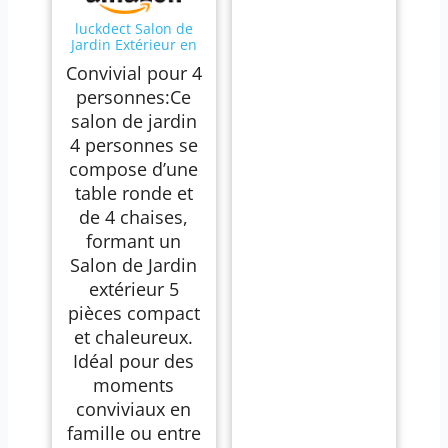
luckdect Salon de
Jardin Extérieur en
Résine Tressée 4
Convivial pour 4
Places,4 Chaises et
1 Table
personnes:Ce
Ronde,Coussin,Ense
salon de jardin
mble de Bistrot
pour Jardin en
4 personnes se
Fonte
compose d’une
Aluminium,Rotin
Set de 5
table ronde et
pcs,Balcon,Patio
de 4 chaises,
formant un
Salon de Jardin
extérieur 5
pièces compact
et chaleureux.
Idéal pour des
moments
conviviaux en
famille ou entre