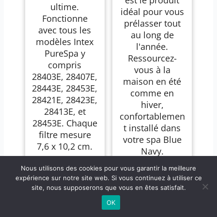
est le produit
ultime.
idéal pour vous
Fonctionne
prélasser tout
avec tous les
au long de
modèles Intex
l'année.
PureSpa y
Ressourcez-
compris
vous à la
28403E, 28407E,
maison en été
28443E, 28453E,
comme en
28421E, 28423E,
hiver,
28413E, et
confortablemen
28453E. Chaque
t installé dans
filtre mesure
votre spa Blue
7,6 x 10,2 cm.
Navy.
31,89 €
Nous utilisons des cookies pour vous garantir la meilleure
30,99 €
499,00 €
expérience sur notre site web. Si vous continuez à utiliser ce
site, nous supposerons que vous en êtes satisfait.
OK