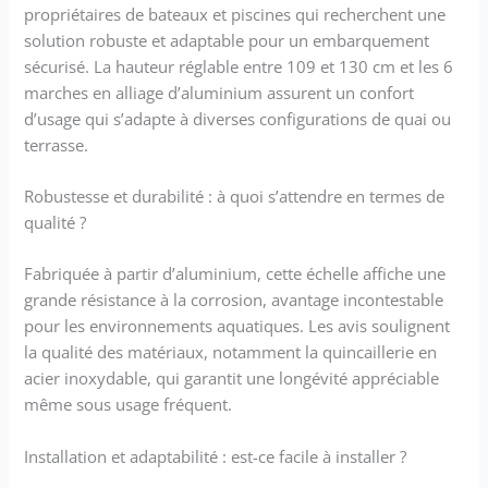
habitudes d'utilisation
propriétaires de bateaux et piscines qui recherchent une
du corps, ce qui est
solution robuste et adaptable pour un embarquement
plus confortable et
sécurisé. La hauteur réglable entre 109 et 130 cm et les 6
permet d'économiser
marches en alliage d’aluminium assurent un confort
du travail pour entrer
dans l'eau et revenir
d’usage qui s’adapte à diverses configurations de quai ou
sur le rivage. Hauteur
terrasse.
Réglable : Le réglage
de la hauteur de 109 à
Robustesse et durabilité : à quoi s’attendre en termes de
130 cm peut répondre
qualité ?
aux exigences de
différentes
Fabriquée à partir d’aluminium, cette échelle affiche une
profondeurs d'eau. Les
grande résistance à la corrosion, avantage incontestable
pieds de l’échelle
doivent toucher le fond
pour les environnements aquatiques. Les avis soulignent
de la piscine pour offrir
la qualité des matériaux, notamment la quincaillerie en
un excellent soutien.
acier inoxydable, qui garantit une longévité appréciable
Résistant à la
même sous usage fréquent.
Corrosion & à l'Usure :
Notre échelle de quai
Installation et adaptabilité : est-ce facile à installer ?
est fabriquée en
alliage d'aluminium