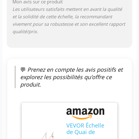
répondre aux
Mon avis sur ce produit
exigences de
Les utilisateurs satisfaits mettent en avant la qualité
différentes
et la solidité de cette échelle, la recommandant
profondeurs d'eau.
vivement pour sa robustesse et son excellent rapport
Les pieds de l’échelle
qualité/prix.
doivent toucher le
fond de la piscine
pour offrir un
excellent soutien.
Résistant à la
Corrosion & à l'Usure
💬
Prenez en compte les avis positifs et
: Notre échelle de
explorez les possibilités qu’offre ce
quai est fabriquée en
produit.
alliage d'aluminium
6063 épais avec un
traitement de
surface par sablage.
Grâce à ces
caractéristiques,
cette échelle offre
VEVOR Échelle
une capacité de
de Quai de
charge de 226 kg,
Bateau Ponton