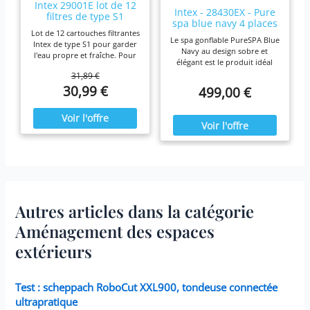
Intex 29001E lot de 12
Intex - 28430EX - Pure
filtres de type S1
spa blue navy 4 places
Lot de 12 cartouches filtrantes
Le spa gonflable PureSPA Blue
Intex de type S1 pour garder
Navy au design sobre et
l'eau propre et fraîche. Pour
élégant est le produit idéal
une efficacité maximale,
pour vous prélasser tout au
31,89 €
nettoyez les cartouches
long de l'année. Ressourcez-
30,99 €
499,00 €
chaque semaine et remplacez-
vous à la maison en été
les une fois par mois ou plus
comme en hiver,
tôt Il est fabriqué avec du
confortablement installé dans
papier Dacron résistant facile
votre spa Blue Navy.
à nettoyer, pour une filtration
ultime. Fonctionne avec tous
les modèles Intex PureSpa y
compris 28403E, 28407E,
28443E, 28453E, 28421E,
28423E, 28413E, et 28453E.
Chaque filtre mesure 7,6 x
Autres articles dans la catégorie
10,2 cm.
Aménagement des espaces
extérieurs
Test : scheppach RoboCut XXL900, tondeuse connectée
ultrapratique