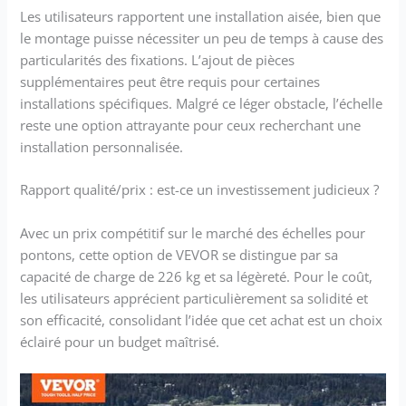
6063 épais avec un
Les utilisateurs rapportent une installation aisée, bien que
traitement de surface
le montage puisse nécessiter un peu de temps à cause des
par sablage. Grâce à
particularités des fixations. L’ajout de pièces
ces caractéristiques,
supplémentaires peut être requis pour certaines
cette échelle offre une
installations spécifiques. Malgré ce léger obstacle, l’échelle
capacité de charge de
reste une option attrayante pour ceux recherchant une
226 kg, une résistance
installation personnalisée.
aux rayures et à la
corrosion, et est stable
sans déformation.
Rapport qualité/prix : est-ce un investissement judicieux ?
Utilisable Partout :
L'échelle de quai est
Avec un prix compétitif sur le marché des échelles pour
spécialement conçue
pontons, cette option de VEVOR se distingue par sa
pour accomplir la
capacité de charge de 226 kg et sa légèreté. Pour le coût,
plupart des tâches
les utilisateurs apprécient particulièrement sa solidité et
d'embarquement. Elle
est largement utilisée
son efficacité, consolidant l’idée que cet achat est un choix
pour les quais,
éclairé pour un budget maîtrisé.
l'embarquement en
mer, les piscines, etc.