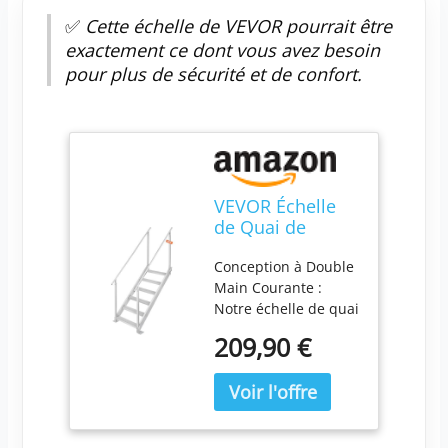
✅
Cette échelle de VEVOR pourrait être
exactement ce dont vous avez besoin
pour plus de sécurité et de confort.
VEVOR Échelle
de Quai de
Bateau Ponton
Conception à Double
Hauteur Réglable
Main Courante :
109-130 cm 6
Notre échelle de quai
Marches en
est équipée de deux
Alliage
209,90 €
mains courantes
Aluminium
renforcées pour une
Grande Capacité
prise en main
de Charge 226 kg
confortable. Les
avec Double
personnes âgées et
Mains