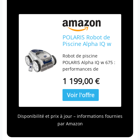
POLARIS Robot de
Piscine Alpha IQ w
675 : Performance
Robot de piscine
de Nettoyage
POLARIS Alpha IQ w 675 :
supérieure avec
performances de
connectivité wi-FI
nettoyage supérieures
1 199,00 €
avec connectivité Wi-Fi
ASPIRATEUR_ROBOTIQUE
POLARIS
Disponibilité et prix à jour – informations fournies
par Amazon