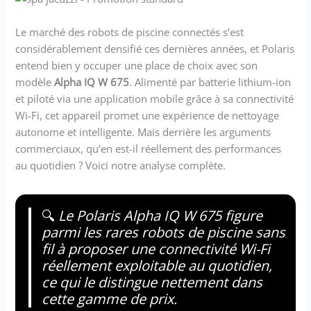
Le marché des robots de piscine connectés s’est
considérablement densifié ces dernières années, et Polaris
entend bien y occuper une place de choix avec son
modèle
Alpha IQ W 675
. Alimenté par batterie lithium-ion
et piloté via une application mobile grâce à sa connectivité
Wi-Fi, cet appareil promet une expérience de nettoyage
autonome et intelligente. Mais derrière les arguments
commerciaux, qu’en est-il réellement des performances
au quotidien ? Voici notre analyse complète.
🔍
Le Polaris Alpha IQ W 675 figure
parmi les rares robots de piscine sans
fil à proposer une connectivité Wi-Fi
réellement exploitable au quotidien,
ce qui le distingue nettement dans
cette gamme de prix.