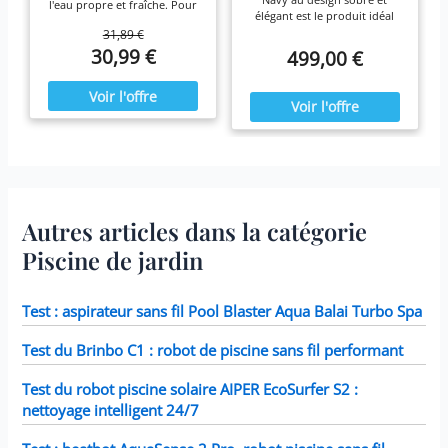
l'eau propre et fraîche. Pour
élégant est le produit idéal
une efficacité maximale,
pour vous prélasser tout au
31,89 €
nettoyez les cartouches
long de l'année. Ressourcez-
30,99 €
499,00 €
chaque semaine et remplacez-
vous à la maison en été
les une fois par mois ou plus
comme en hiver,
tôt Il est fabriqué avec du
confortablement installé dans
papier Dacron résistant facile
votre spa Blue Navy.
à nettoyer, pour une filtration
ultime. Fonctionne avec tous
les modèles Intex PureSpa y
compris 28403E, 28407E,
28443E, 28453E, 28421E,
28423E, 28413E, et 28453E.
Chaque filtre mesure 7,6 x
Autres articles dans la catégorie
10,2 cm.
Piscine de jardin
Test : aspirateur sans fil Pool Blaster Aqua Balai Turbo Spa
Test du Brinbo C1 : robot de piscine sans fil performant
Test du robot piscine solaire AIPER EcoSurfer S2 :
nettoyage intelligent 24/7