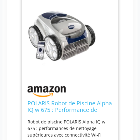
POLARIS Robot de Piscine Alpha
IQ w 675 : Performance de
Nettoyage supérieure avec
Robot de piscine POLARIS Alpha IQ w
connectivité wi-FI
675 : performances de nettoyage
supérieures avec connectivité Wi-Fi