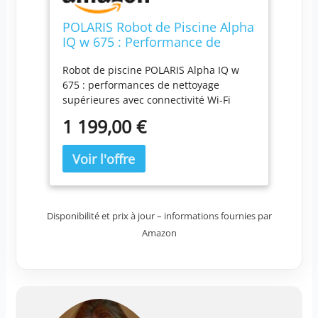
POLARIS Robot de Piscine Alpha
IQ w 675 : Performance de
Nettoyage supérieure avec
Robot de piscine POLARIS Alpha IQ w
connectivité wi-FI
675 : performances de nettoyage
supérieures avec connectivité Wi-Fi
ASPIRATEUR_ROBOTIQUE POLARIS
1 199,00 €
Disponibilité et prix à jour – informations fournies par
Amazon