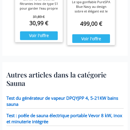
Le spa gonflable PureSPA
filtrantes Intex de type S1
votre esprit et
Blue Navy au design
pour garder l'eau propre
d'améliorer votre bien-
sobre et élégant est le
et fraîche. Pour une
être général
produit idéal pour vous
31,89 €
efficacité maximale,
prélasser tout au long de
30,99 €
499,00 €
nettoyez les cartouches
l'année. Ressourcez-vous
chaque semaine et
à la maison en été comme
remplacez-les une fois
en hiver,
par mois ou plus tôt Il est
confortablement installé
fabriqué avec du papier
dans votre spa Blue Navy.
Dacron résistant facile à
nettoyer, pour une
filtration ultime.
Fonctionne avec tous les
modèles Intex PureSpa y
compris 28403E, 28407E,
Autres articles dans la catégorie
28443E, 28453E, 28421E,
28423E, 28413E, et 28453E.
Sauna
Chaque filtre mesure 7,6 x
10,2 cm.
Test du générateur de vapeur DPQYJPP 4, 5-21KW bains
sauna
Test : poêle de sauna électrique portable Vevor 8 kW, inox
et minuterie intégrée