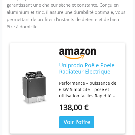
garantissant une chaleur sèche et constante. Conçu en
aluminium et zinc, il assure une durabilité optimale, vous
permettant de profiter d’instants de détente et de bien-
être à domicile.
Uniprodo Poêle Poele
Radiateur Électrique
Chauffage À De Pour
Performance – puissance de
Sauna Bain Finnois
6 kW Simplicité – pose et
Chaleur Sèche Sec
utilisation faciles Rapidité –
UNI_SAUNA_G6.0KW
chauffe jusqu’à 110 °C
(Pour Cabines De 5-9
138,00 €
Durabilité – matériau robuste
m³, 30-110 °C, Capacité
et résistant à l’eau Mobilité –
10 kg, Aluminium, Zinc)
modèle portatif