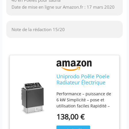
40 en Poêles pour sauna
Date de mise en ligne sur Amazon.fr : 17 mars 2020
Note de la rédaction 15/20
Uniprodo Poêle Poele
Radiateur Électrique
Chauffage À De Pour
Performance – puissance de
Sauna Bain Finnois
6 kW Simplicité – pose et
Chaleur Sèche Sec
utilisation faciles Rapidité –
UNI_SAUNA_G6.0KW
chauffe jusqu’à 110 °C
(Pour Cabines De 5-9
138,00 €
Durabilité – matériau robuste
m³, 30-110 °C, Capacité
et résistant à l’eau Mobilité –
10 kg, Aluminium, Zinc)