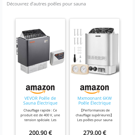
Découvrez d’autres poêles pour sauna
VEVOR Poêle de
Mxmoonant 6KW
Sauna Électrique
Poêle Électrique
Portable, 8 kW, 400
pour Sauna Max 9
Chauffage rapide : Ce
【Performances de
V 3 N, avec
m³ 230V - Bouton
produit est de 400 V, une
chauffage supérieures】
Minuterie 3 h,
Rotatif
tension spéciale. Les
Les poêles pour sauna
Contrôleur
conditions du site doivent
Mxmoonant sont conçus
Numérique, 110℃
être évaluées avant
pour assurer une
200,90 €
279,00 €
Max, pour Sauna 8-
utilisation. Puissance : 8
répartition uniforme de