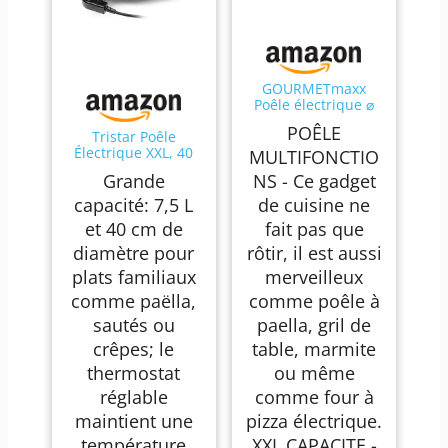
GOURMETmaxx
Poêle électrique ⌀
40cm | Hot Pot
POÊLE
Tristar Poêle
thermostatique,
Électrique XXL, 40
couvercle en verre
MULTIFONCTIO
cm de Diamètre, 7,5
& volume XXL avec
Grande
NS - Ce gadget
L, Couvercle
revêtement
Amovible avec
antiadhésif - parfait
capacité: 7,5 L
de cuisine ne
Évent Vapeur,
pour paella,
et 40 cm de
fait pas que
Revêtement
braisage & wok |
Antiadhésif,
1500W
diamètre pour
rôtir, il est aussi
Thermostat
plats familiaux
merveilleux
Réglable, Poignées
Froides, PZ-9146
comme paëlla,
comme poêle à
sautés ou
paella, gril de
crêpes; le
table, marmite
thermostat
ou même
réglable
comme four à
maintient une
pizza électrique.
température
XXL CAPACITE -