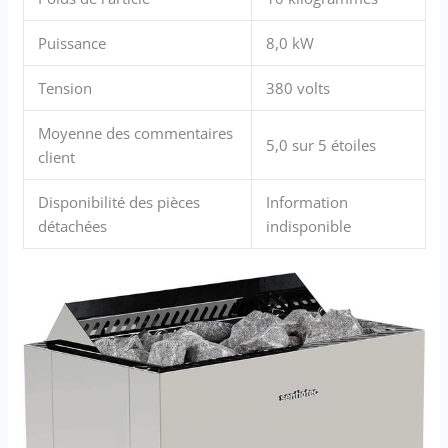
Puissance
8,0 kW
Tension
380 volts
Moyenne des commentaires
5,0 sur 5 étoiles
client
Disponibilité des pièces
Information
détachées
indisponible