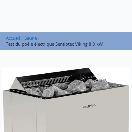
Accueil
Sauna
Test du poêle électrique Sentiotec Viking 8.0 kW