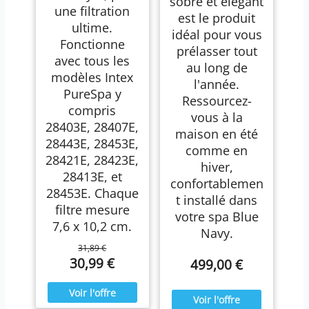
sobre et élégant
une filtration
est le produit
ultime.
idéal pour vous
Fonctionne
prélasser tout
avec tous les
au long de
modèles Intex
l'année.
PureSpa y
Ressourcez-
compris
vous à la
28403E, 28407E,
maison en été
28443E, 28453E,
comme en
28421E, 28423E,
hiver,
28413E, et
confortablemen
28453E. Chaque
t installé dans
filtre mesure
votre spa Blue
7,6 x 10,2 cm.
Navy.
31,89 €
30,99 €
499,00 €