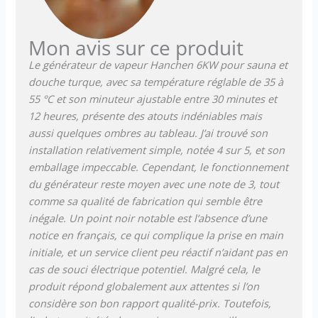
/ diminution pour régler la
valeur de température. La
température de réglage du
Mon avis sur ce produit
générateur de vapeur varie
Le générateur de vapeur Hanchen 6KW pour sauna et
de 35 ° C à 55 ° C. 【Entrée /
douche turque, avec sa température réglable de 35 à
vidange】 La conception du
55 °C et son minuteur ajustable entre 30 minutes et
filetage d'entrée facilite son
utilisation. La fonction de
12 heures, présente des atouts indéniables mais
vidange manuelle est
aussi quelques ombres au tableau. J’ai trouvé son
standard et un système d'eau
installation relativement simple, notée 4 sur 5, et son
automatique est
emballage impeccable. Cependant, le fonctionnement
recommandé pour les
du générateur reste moyen avec une note de 3, tout
modèles haute puissance
comme sa qualité de fabrication qui semble être
(vendus séparément).
inégale. Un point noir notable est l’absence d’une
【Large application】 Il
convient à la douche, au
notice en français, ce qui complique la prise en main
sauna, au spa à domicile, aux
initiale, et un service client peu réactif n’aidant pas en
piscines et constitue une
cas de souci électrique potentiel. Malgré cela, le
bonne aide pour les groupes
produit répond globalement aux attentes si l’on
en mauvaise santé, les
considère son bon rapport qualité-prix. Toutefois,
personnes obèses, les