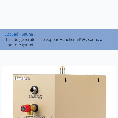
Accueil
Sauna
Test du générateur de vapeur Hanchen 6KW : sauna à
domicile garanti