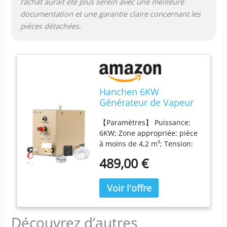
l’achat aurait été plus serein avec une meilleure
travailleurs laborieux et
documentation et une garantie claire concernant les
mentaux ainsi que les
personnes souffrant
pièces détachées.
d'arthralgie rhumatismale.
Hanchen 6KW
Générateur de Vapeur
pour Sauna Douche
【Paramètres】 Puissance:
Turque 4.2m3
6KW; Zone appropriée: pièce
Température réglable
à moins de 4,2 m³; Tension:
35-55 °C Minuteur
220V. 【Paramètres】
10min-12h 220V
489,00 €
Puissance: 6KW; Zone
appropriée: pièce à moins de
4,2 m³; Tension: 220V.
【Régulateur de vapeur】 La
plage de réglage de l'heure
Découvrez d’autres
est de 30 minutes à 12