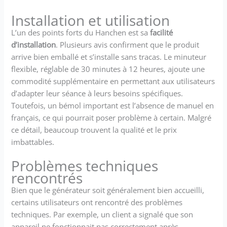
/ diminution pour régler la
Installation et utilisation
valeur de température. La
température de réglage du
L’un des points forts du Hanchen est sa
facilité
générateur de vapeur varie
d’installation
. Plusieurs avis confirment que le produit
de 35 ° C à 55 ° C. 【Entrée /
arrive bien emballé et s’installe sans tracas. Le minuteur
vidange】 La conception du
flexible, réglable de 30 minutes à 12 heures, ajoute une
filetage d'entrée facilite son
commodité supplémentaire en permettant aux utilisateurs
utilisation. La fonction de
d’adapter leur séance à leurs besoins spécifiques.
vidange manuelle est
standard et un système d'eau
Toutefois, un bémol important est l’absence de manuel en
automatique est
français, ce qui pourrait poser problème à certain. Malgré
recommandé pour les
ce détail, beaucoup trouvent la qualité et le prix
modèles haute puissance
imbattables.
(vendus séparément).
【Large application】 Il
Problèmes techniques
convient à la douche, au
rencontrés
sauna, au spa à domicile, aux
piscines et constitue une
Bien que le générateur soit généralement bien accueilli,
bonne aide pour les groupes
certains utilisateurs ont rencontré des problèmes
en mauvaise santé, les
techniques. Par exemple, un client a signalé que son
personnes obèses, les
appareil ne fonctionnait pas correctement après