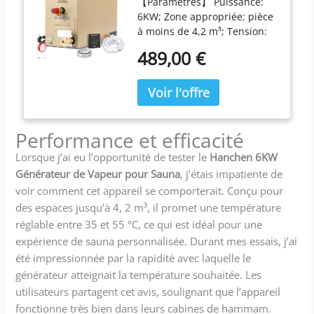
【Paramètres】 Puissance:
Turque 4.2m3
6KW; Zone appropriée: pièce
Température réglable
à moins de 4,2 m³; Tension:
35-55 °C Minuteur
220V. 【Paramètres】
10min-12h 220V
489,00 €
Puissance: 6KW; Zone
appropriée: pièce à moins de
4,2 m³; Tension: 220V.
【Régulateur de vapeur】 La
plage de réglage de l'heure
Performance et efficacité
est de 30 minutes à 12
heures. La plage de réglage
Lorsque j’ai eu l’opportunité de tester le
Hanchen 6KW
de la température est de 35 à
Générateur de Vapeur pour Sauna
, j’étais impatiente de
55 ° C. La fonction de
voir comment cet appareil se comporterait. Conçu pour
minutage utilise le mode de
des espaces jusqu’à 4, 2 m³, il promet une température
fonctionnement du compte à
rebours. 【Bouton de réglage
réglable entre 35 et 55 °C, ce qui est idéal pour une
de l'heure】: après la mise
expérience de sauna personnalisée. Durant mes essais, j’ai
sous tension, appuyez sur le
été impressionnée par la rapidité avec laquelle le
bouton de réglage de la
générateur atteignait la température souhaitée. Les
température pour régler la
utilisateurs partagent cet avis, soulignant que l’appareil
température, puis appuyez
fonctionne très bien dans leurs cabines de hammam.
sur le bouton d'augmentation