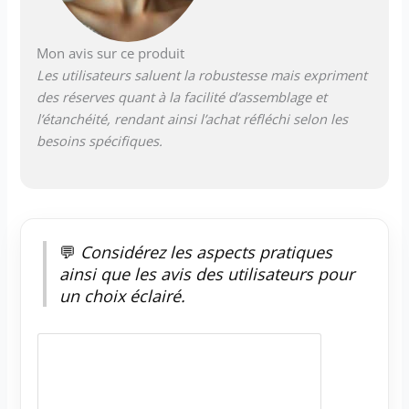
les accessoires nécessaires, y compris
des instructions de montage détaillées.
Mon avis sur ce produit
Assurez-vous de vérifier toutes les
pièces avant le montage. Nous vous
Les utilisateurs saluent la robustesse mais expriment
recommandons d'avoir au moins deux
des réserves quant à la facilité d’assemblage et
personnes pour l'installation sur une
l’étanchéité, rendant ainsi l’achat réfléchi selon les
surface plane.
besoins spécifiques.
💬
Considérez les aspects pratiques
ainsi que les avis des utilisateurs pour
un choix éclairé.