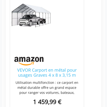
VEVOR Carport en métal pour
usages Graves 4 x 8 x 3,15 m
avec Structure et Toit en Acier
Utilisation multifonction : ce carport en
galvanisé, Rideau de Garage
métal durable offre un grand espace
parois latérales Amovibles,
pour ranger vos voitures, bateaux,
abris de Voiture Multi-usages
canapés d'extérieur, tables de patio ou
pour ramassage, Bateau,
1 459,99 €
même jouets pour enfants. Protection