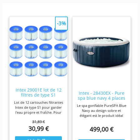
-3%
Intex 29001E lot de 12
Intex - 28430EX - Pure
filtres de type S1
spa blue navy 4 places
Lot de 12 cartouches filtrantes
Le spa gonflable PureSPA Blue
Intex de type S1 pour garder
Navy au design sobre et
l'eau propre et fraîche. Pour
élégant est le produit idéal
une efficacité maximale,
pour vous prélasser tout au
31,89 €
nettoyez les cartouches
long de l'année. Ressourcez-
30,99 €
499,00 €
chaque semaine et remplacez-
vous à la maison en été
les une fois par mois ou plus
comme en hiver,
tôt Il est fabriqué avec du