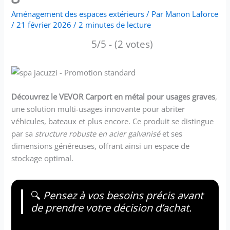
Aménagement des espaces extérieurs
/ Par
Manon Laforce
/
21 février 2026
/
2 minutes de lecture
5/5 - (2 votes)
Découvrez le VEVOR Carport en métal pour usages graves
,
une solution multi-usages innovante pour abriter
véhicules, bateaux et plus encore. Ce produit se distingue
par sa
structure robuste en acier galvanisé
et ses
dimensions généreuses, offrant ainsi un espace de
stockage optimal.
🔍
Pensez à vos besoins précis avant
de prendre votre décision d’achat.