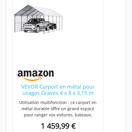
VEVOR Carport en métal pour
usages Graves 4 x 8 x 3,15 m
avec Structure et Toit en Acier
Utilisation multifonction : ce carport en
galvanisé, Rideau de Garage
métal durable offre un grand espace
parois latérales Amovibles,
pour ranger vos voitures, bateaux,
abris de Voiture Multi-usages
canapés d'extérieur, tables de patio ou
pour ramassage, Bateau,
1 459,99 €
même jouets pour enfants. Protection