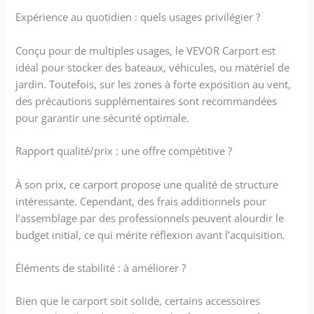
feu, ce carport en acier offre une
résistance exceptionnelle à la rouille et à
Expérience au quotidien : quels usages privilégier ?
la durabilité. Accessoires complets : cet
auvent pour carport est équipé de tous les
Conçu pour de multiples usages, le VEVOR Carport est
accessoires nécessaires, y compris des
idéal pour stocker des bateaux, véhicules, ou matériel de
instructions de montage détaillées.
jardin. Toutefois, sur les zones à forte exposition au vent,
Assurez-vous de vérifier toutes les pièces
des précautions supplémentaires sont recommandées
avant le montage. Nous vous
pour garantir une sécurité optimale.
recommandons d'avoir au moins deux
personnes pour l'installation sur une
surface plane.
Rapport qualité/prix : une offre compétitive ?
À son prix, ce carport propose une qualité de structure
intéressante. Cependant, des frais additionnels pour
l’assemblage par des professionnels peuvent alourdir le
budget initial, ce qui mérite réflexion avant l’acquisition.
Éléments de stabilité : à améliorer ?
Bien que le carport soit solide, certains accessoires