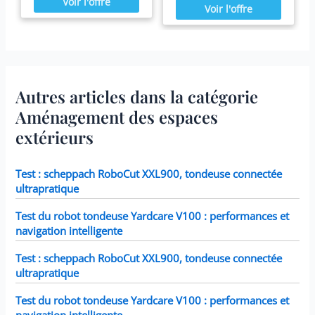
confortablement installé dans
papier Dacron résistant facile
votre spa Blue Navy.
à nettoyer, pour une filtration
ultime. Fonctionne avec tous
les modèles Intex PureSpa y
compris 28403E, 28407E,
28443E, 28453E, 28421E,
28423E, 28413E, et 28453E.
Chaque filtre mesure 7,6 x
Autres articles dans la catégorie
10,2 cm.
Aménagement des espaces
extérieurs
Test : scheppach RoboCut XXL900, tondeuse connectée
ultrapratique
Test du robot tondeuse Yardcare V100 : performances et
navigation intelligente
Test : scheppach RoboCut XXL900, tondeuse connectée
ultrapratique
Test du robot tondeuse Yardcare V100 : performances et
navigation intelligente