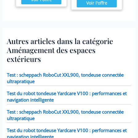
par mois ou plus tôt Il est
confortablement installé
fabriqué avec du papier
dans votre spa Blue Navy.
Dacron résistant facile à
nettoyer, pour une
filtration ultime.
Fonctionne avec tous les
modèles Intex PureSpa y
compris 28403E, 28407E,
Autres articles dans la catégorie
28443E, 28453E, 28421E,
28423E, 28413E, et 28453E.
Aménagement des espaces
Chaque filtre mesure 7,6 x
10,2 cm.
extérieurs
Test : scheppach RoboCut XXL900, tondeuse connectée
ultrapratique
Test du robot tondeuse Yardcare V100 : performances et
navigation intelligente
Test : scheppach RoboCut XXL900, tondeuse connectée
ultrapratique
Test du robot tondeuse Yardcare V100 : performances et
navigation intelligente