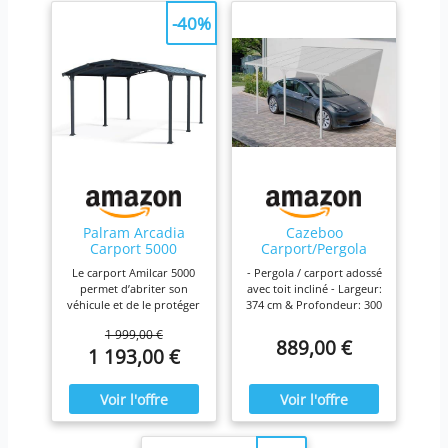
-40%
Palram Arcadia
Cazeboo
Carport 5000
Carport/Pergola
Aluminium et
adossée 12m² KLEO
Le carport Amilcar 5000
- Pergola / carport adossé
Polycarbonate Abri
4x3m Aluminium
permet d’abriter son
avec toit incliné - Largeur:
de Voiture Gris, 18
Blanc
véhicule et de le protéger
374 cm & Profondeur: 300
m²
des intempéries grâce à
cm - Structure :
1 999,00 €
sa structure robuste et
Aluminium - blanc -
889,00 €
1 193,00 €
son toit ondulé en
Toiture : Polycarbonate
polycarbonate. Cet abri
alvéolaire - Accessoire et
voiture, avec son toit en
visserie spécifique fournis
polycarbonate traité anti-
UV laisse passer 70% de
lumière naturelle tout en