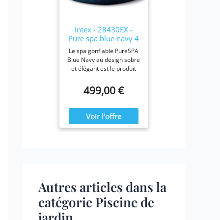
28423E, 28413E, et
28453E. Chaque filtre
mesure 7,6 x 10,2 cm.
Intex - 28430EX -
Pure spa blue navy 4
places
Le spa gonflable PureSPA
Blue Navy au design sobre
et élégant est le produit
idéal pour vous prélasser
tout au long de l'année.
499,00 €
Ressourcez-vous à la
maison en été comme en
hiver, confortablement
installé dans votre spa
Blue Navy.
Autres articles dans la
catégorie Piscine de
jardin