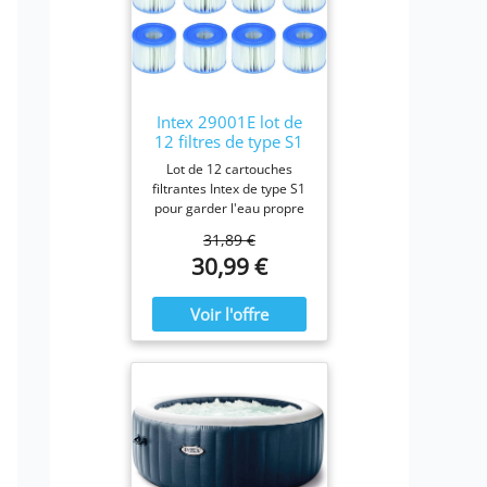
Intex 29001E lot de
12 filtres de type S1
Lot de 12 cartouches
filtrantes Intex de type S1
pour garder l'eau propre
et fraîche. Pour une
31,89 €
efficacité maximale,
30,99 €
nettoyez les cartouches
chaque semaine et
remplacez-les une fois par
mois ou plus tôt Il est
fabriqué avec du papier
Dacron résistant facile à
nettoyer, pour une
filtration ultime.
Fonctionne avec tous les
modèles Intex PureSpa y
compris 28403E, 28407E,
28443E, 28453E, 28421E,