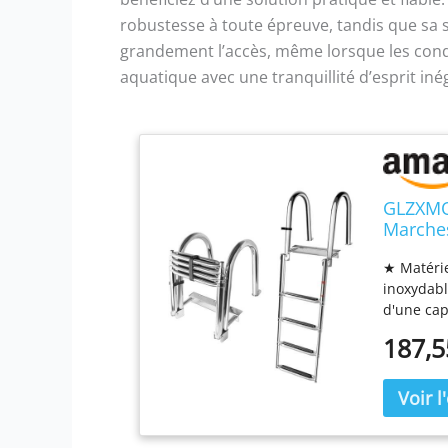
robustesse à toute épreuve, tandis que sa st
grandement l’accès, même lorsque les cond
aquatique avec une tranquillité d’esprit iné
GLZXMQB
Marches
Ponton 
★ Matérie
Courant
inoxydabl
d'une cap
même le p
187,5
Échelle i
bateau se
à dégagem
unique ne
courante 