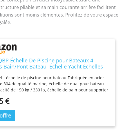
ructure pliable et sa main courante arrière facilitent
itions sont moins clémentes. Profitez de votre espace
galée.
P Échelle De Piscine pour Bateaux 4
 Bain/Pont Bateau, Échelle Yacht Échelles
Flottantes Pliables avec Entrée Arrière Main
l - échelle de piscine pour bateau Fabriquée en acier
e Bateau en Acier Inoxydable Pliantes
e 304 de qualité marine, échelle de quai pour bateau
acité de 150 kg / 330 lb, échelle de bain pour supporter
lus grand nageur, antirouille et facile à entretenir ; ★
5 €
ntérieure avec entrée arrière - l'échelle de piscine pour
 replie pour un rangement facile, supports de montage
ent rapide, conception autoportante universelle
 nécessitant pas de support; ★ Large barreau et main
- échelles de bain Marches télescopiques extra larges