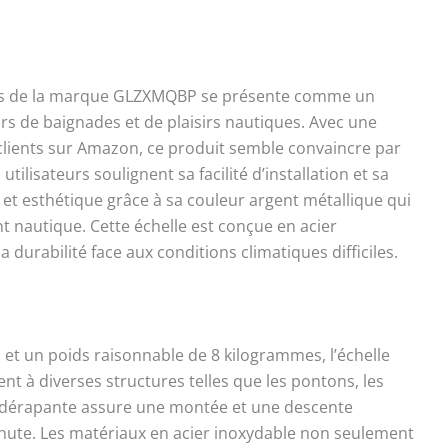
 de confort lors de l'embarquement. Mains courantes
tes et confortables pour un embarquement facile; ★
n télescopique - Échelle de pont flottante Cette échelle
peut être rapidement pliée lorsqu'elle n'est pas utilisée
e sur les mains courantes, ce qui permet d'économiser
hes de la marque GLZXMQBP se présente comme un
ce et de prolonger sa durée de vie ; ★ Contenu de la
s de baignades et de plaisirs nautiques. Avec une
 - 1 x échelle de bateau ; Vis de montage (le diamètre du
 clients sur Amazon, ce produit semble convaincre par
 la vis est d'environ 6 mm/0,23 pouce) ;
utilisateurs soulignent sa facilité d’installation et sa
é et esthétique grâce à sa couleur argent métallique qui
t nautique. Cette échelle est conçue en acier
a durabilité face aux conditions climatiques difficiles.
 et un poids raisonnable de 8 kilogrammes, l’échelle
 à diverses structures telles que les pontons, les
antidérapante assure une montée et une descente
 chute. Les matériaux en acier inoxydable non seulement