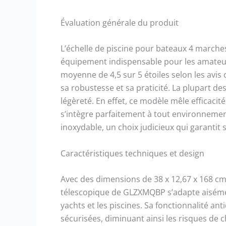
pour plus
extra hau
Évaluation générale du produit
Conceptio
compacte 
et replié
L’échelle de piscine pour bateaux 4 marc
de l'espa
équipement indispensable pour les amateur
livraison
moyenne de 4,5 sur 5 étoiles selon les avis
trou pour
sa robustesse et sa praticité. La plupart des 
légèreté. En effet, ce modèle mêle efficacit
s’intègre parfaitement à tout environnemen
inoxydable, un choix judicieux qui garantit s
Caractéristiques techniques et design
Avec des dimensions de 38 x 12,67 x 168 cm
télescopique de GLZXMQBP s’adapte aisément
yachts et les piscines. Sa fonctionnalité 
sécurisées, diminuant ainsi les risques de